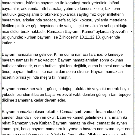
bayramlarını, İslâm'ın bayramları ile karşılaştırmak yeterlidir. İslâmî
bayramlar, arkasında tatlı hatıralar, yetim ve kimsesizlerle, fakirlerin
mutluluk gözyaşlarını bırakırken; yukarıda saydığımız diğer milletlerin
bayramları, arkalarında sadece, sefalet, içki kokusu, yollarda metrelerle
ölçülen pislik ve çöp, hepsinden de vahşisi içki ve alkolün sebep olduğu
nice ölüler bırakmaktadır. Ramazan Bayramı, Kamerî aylardan Şevval'in ilk
üç gününde; kurban bayramı ise Zilhicce'nin 10,11,12,13. günlerinde
kutlanır.
Bayram namazlarına gelince: Kime cuma namazı farz ise; o kimseye
bayram namazı kılmak vaciptir. Bayram namazlarından sonra okunan
hutbeler sünnettir, cuma hutbesi gibi farz değildir, cuma hutbesi namazdan
önce, bayram hutbesi ise namazdan sonra okunur. Bayram namazları
hicretin birinci yılında meşru kılınmıştır.
Bayram namazının vakti, güneşin doğup, ufukta bir veya iki mızrak boyu
yükselmesinden itibaren başlar ve zevâl vakti denilen güneşin tam tepeye
dikilme zamanına kadar devam eder.
Bayram namazları ikişer rekattır. Cemaat şartı vardır. İmam okuduğu
sureleri dışından =cehren okur. Ezan ve kamet getirilmeksizin, imam iki
rekat Ramazan veya Kurban Bayramı namazına diye; cemaat de aynen
imam gibi, hangi bayram namazını kılıyorsa o bayram namazına niyet eder
ve imama uyduğunu söyler. Şöyle ki: Niyet ettim Allah rızası için iki rekat