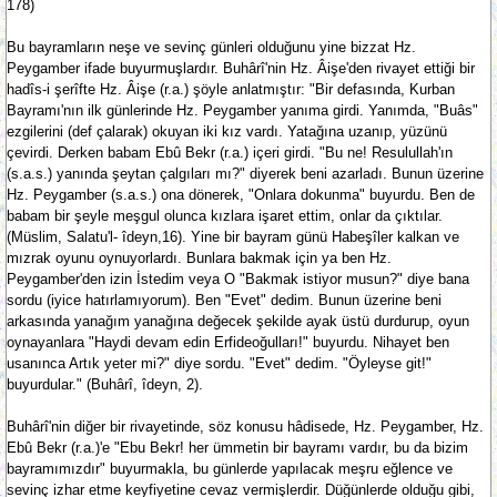
178)
Bu bayramların neşe ve sevinç günleri olduğunu yine bizzat Hz.
Peygamber ifade buyurmuşlardır. Buhârî'nin Hz. Âişe'den rivayet ettiği bir
hadîs-i şerîfte Hz. Âişe (r.a.) şöyle anlatmıştır: "Bir defasında, Kurban
Bayramı'nın ilk günlerinde Hz. Peygamber yanıma girdi. Yanımda, "Buâs"
ezgilerini (def çalarak) okuyan iki kız vardı. Yatağına uzanıp, yüzünü
çevirdi. Derken babam Ebû Bekr (r.a.) içeri girdi. "Bu ne! Resulullah'ın
(s.a.s.) yanında şeytan çalgıları mı?" diyerek beni azarladı. Bunun üzerine
Hz. Peygamber (s.a.s.) ona dönerek, "Onlara dokunma" buyurdu. Ben de
babam bir şeyle meşgul olunca kızlara işaret ettim, onlar da çıktılar.
(Müslim, Salatu'l- îdeyn,16). Yine bir bayram günü Habeşîler kalkan ve
mızrak oyunu oynuyorlardı. Bunlara bakmak için ya ben Hz.
Peygamber'den izin İstedim veya O "Bakmak istiyor musun?" diye bana
sordu (iyice hatırlamıyorum). Ben "Evet" dedim. Bunun üzerine beni
arkasında yanağım yanağına değecek şekilde ayak üstü durdurup, oyun
oynayanlara "Haydi devam edin Erfideoğulları!" buyurdu. Nihayet ben
usanınca Artık yeter mi?" diye sordu. "Evet" dedim. "Öyleyse git!"
buyurdular." (Buhârî, îdeyn, 2).
Buhârî'nin diğer bir rivayetinde, söz konusu hâdisede, Hz. Peygamber, Hz.
Ebû Bekr (r.a.)'e "Ebu Bekr! her ümmetin bir bayramı vardır, bu da bizim
bayramımızdır" buyurmakla, bu günlerde yapılacak meşru eğlence ve
sevinç izhar etme keyfiyetine cevaz vermişlerdir. Düğünlerde olduğu gibi,