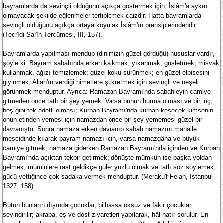
bayramlarda da sevinçli olduğunu açıkça göstermek için, İslâm'a aykırı
olmayacak şekilde eğlenmeler tertiplemek caizdir. Hatta bayramlarda
sevinçli olduğunu açıkça ortaya koymak İslâm'ın prensiplerindendir.
(Tecrîdi Sarîh Tercümesi, III, 157).
Bayramlarda yapılması mendup (dinimizin güzel gördüğü) hususlar vardır,
şöyle ki: Bayram sabahında erken kalkmak, yıkanmak, gusletmek; misvak
kullanmak, ağızı temizlemek; güzel koku sürünmek; en güzel elbisesini
giyinmek; Allah'ın verdiği nimetlere şükretmek için sevinçli ve neşeli
görünmek menduptur. Ayrıca: Ramazan Bayramı'nda sabahleyin camiye
gitmeden önce tatlı bir şey yemek. Varsa bunun hurma olması ve bir, üç,
beş gibi tek adetli olması; Kurban Bayramı'nda kurban kesecek kimsenin
onun etinden yemesi için namazdan önce bir şey yememesi güzel bir
davranıştır. Sonra namaza erken davranıp sabah namazını mahalle
mescidinde kılarak bayram namazı için, varsa namazgâha ve büyük
camiye gitmek; namaza giderken Ramazan Bayramı'nda içinden ve Kurban
Bayramı'nda açıktan tekbir getirmek; dönüşte mümkün ise başka yoldan
gelmek; müminlere rast geldikçe güler yüzlü olmak ve tatlı söz söylemek;
gücü yettiğince çok sadaka vermek menduptur. (Meraku'f-Felah, İstanbul
1327, 158).
Bütün bunların dışında çocuklar, bilhassa öksüz ve fakir çocuklar
sevindirilir; akraba, eş ve dost ziyaretleri yapılarak, hâl hatır sorulur. En