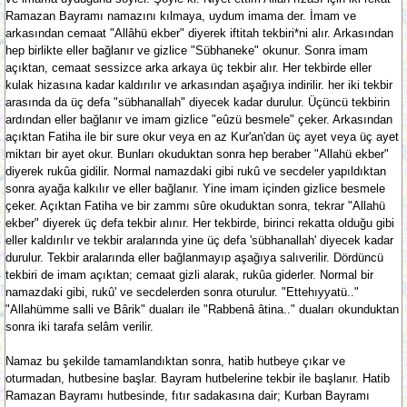
Ramazan Bayramı namazını kılmaya, uydum imama der. İmam ve
arkasından cemaat "Allâhü ekber" diyerek iftitah tekbiri*ni alır. Arkasından
hep birlikte eller bağlanır ve gizlice "Sübhaneke" okunur. Sonra imam
açıktan, cemaat sessizce arka arkaya üç tekbir alır. Her tekbirde eller
kulak hizasına kadar kaldırılır ve arkasından aşağıya indirilir. her iki tekbir
arasında da üç defa "sübhanallah" diyecek kadar durulur. Üçüncü tekbirin
ardından eller bağlanır ve imam gizlice "eûzü besmele" çeker. Arkasından
açıktan Fatiha ile bir sure okur veya en az Kur'an'dan üç ayet veya üç ayet
miktarı bir ayet okur. Bunları okuduktan sonra hep beraber "Allahü ekber"
diyerek rukûa gidilir. Normal namazdaki gibi rukû ve secdeler yapıldıktan
sonra ayağa kalkılır ve eller bağlanır. Yine imam içinden gizlice besmele
çeker. Açıktan Fatiha ve bir zammı sûre okuduktan sonra, tekrar "Allahü
ekber" diyerek üç defa tekbir alınır. Her tekbirde, birinci rekatta olduğu gibi
eller kaldırılır ve tekbir aralarında yine üç defa 'sübhanallah' diyecek kadar
durulur. Tekbir aralarında eller bağlanmayıp aşağıya salıverilir. Dördüncü
tekbiri de imam açıktan; cemaat gizli alarak, rukûa giderler. Normal bir
namazdaki gibi, rukû' ve secdelerden sonra oturulur. "Ettehıyyatü.."
"Allahümme salli ve Bârik" duaları ile "Rabbenâ âtina.." duaları okunduktan
sonra iki tarafa selâm verilir.
Namaz bu şekilde tamamlandıktan sonra, hatib hutbeye çıkar ve
oturmadan, hutbesine başlar. Bayram hutbelerine tekbir ile başlanır. Hatib
Ramazan Bayramı hutbesinde, fıtır sadakasına dair; Kurban Bayramı