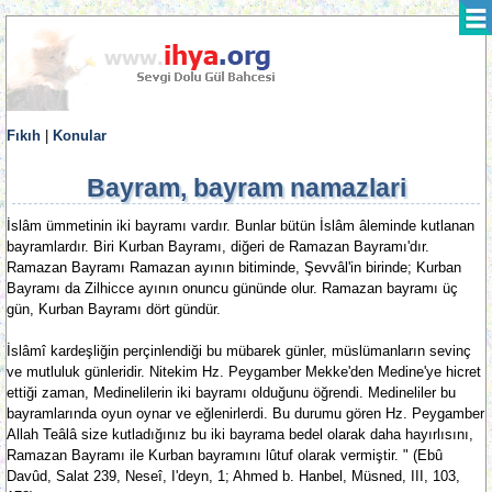
Fıkıh
|
Konular
Bayram, bayram namazlari
İslâm ümmetinin iki bayramı vardır. Bunlar bütün İslâm âleminde kutlanan
bayramlardır. Biri Kurban Bayramı, diğeri de Ramazan Bayramı'dır.
Ramazan Bayramı Ramazan ayının bitiminde, Şevvâl'in birinde; Kurban
Bayramı da Zilhicce ayının onuncu gününde olur. Ramazan bayramı üç
gün, Kurban Bayramı dört gündür.
İslâmî kardeşliğin perçinlendiği bu mübarek günler, müslümanların sevinç
ve mutluluk günleridir. Nitekim Hz. Peygamber Mekke'den Medine'ye hicret
ettiği zaman, Medinelilerin iki bayramı olduğunu öğrendi. Medineliler bu
bayramlarında oyun oynar ve eğlenirlerdi. Bu durumu gören Hz. Peygamber
Allah Teâlâ size kutladığınız bu iki bayrama bedel olarak daha hayırlısını,
Ramazan Bayramı ile Kurban bayramını lûtuf olarak vermiştir. " (Ebû
Davûd, Salat 239, Neseî, I'deyn, 1; Ahmed b. Hanbel, Müsned, III, 103,