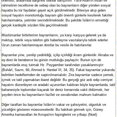
önemlisi, aralarında dargınlık olanlar barıştırılır. Yüce Allah'ın ihsan ve
rahmetinin tecellisine de sebep olan bu bayramların diğer yönden sosyal
hayatta bu tür faydaları gayet açık görülmektedir. Biteviye akıp giden
sosyal hayatın monotonluğu bayram gibi önemli günlerle kesilerek fakirler
hatırlanmakta, yetimler sevindirilmektedir. Bu şekilde İslâm'ın emrettiği
gerçek kardeşlik sözden fiile geçirilmektedir.
Müslümanlar birbirlerinin bayramlarını, ya karşı karşıya gelerek ya da
mektup, tebrik veya telefon gibi haberleşme vasıtalarıyla tebrik ederler.
Uzun zaman hatırlanmayan dostlar bu vesile ile hatırlanırlar.
Bayramlar yine, yenilip yedirildiği, içilip içirildiği ikram günleridir. Akraba ve
eş-dost ile beraberce bu günün mutluluğu paylaşılır. Bunun için de
bayramlarda oruç tutmak Hz. Peygamber tarafından yasaklanmıştır
(Buhârî, Savm, 66; Ahmed b. Hanbel III, 34, 35). Fakat bayramlar yukarıda
belirtilen hedeflerinden de saptırılmamalıdır. Zira bayramlar sadece yemek,
içmek ve tatil yapmaktan ibaret değildir. Bu gerçeği göz ardı edip cemiyet
hayatını düzenleyen ve aradaki uçurumları kaldıran böyle bayramlarda, tatil
bahanesiyle toplumdan kaçarak bir deniz kenarında vakit öldürmek, her
şeyden önce bu bayramların fazîlet ve sevabından mahrum kalmaktır.
Diğer taraftan bu bayramlar İslâm'ın vakar ve şahsiyetini, olgunluk ve
yüceliğini gösteren müesseselerdir. Bu hakikati görmek için, Güney
Amerika karnavalları ile Avrupa'nın faşinglerini ve yılbaşı (Noel)