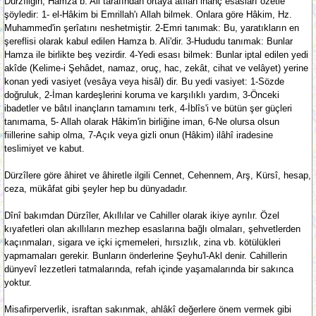
Dürzîliğin, Hamza b. Ali tarafından ortaya atılan inanç esasları özetle
şöyledir: 1- el-Hâkim bi Emrillah'ı Allah bilmek. Onlara göre Hâkim, Hz.
Muhammed'in şerîatını neshetmiştir. 2-Emri tanımak: Bu, yaratıkların en
şereflisi olarak kabul edilen Hamza b. Ali'dir. 3-Hududu tanımak: Bunlar
Hamza ile birlikte beş vezirdir. 4-Yedi esası bilmek: Bunlar iptal edilen yedi
akîde (Kelime-i Şehâdet, namaz, oruç, hac, zekât, cihat ve velâyet) yerine
konan yedi vasiyet (vesâya veya hisâl) dir. Bu yedi vasiyet: 1-Sözde
doğruluk, 2-İman kardeşlerini koruma ve karşılıklı yardım, 3-Önceki
ibadetler ve bâtıl inançların tamamını terk, 4-İblîs'i ve bütün şer güçleri
tanımama, 5- Allah olarak Hâkim'in birliğine iman, 6-Ne olursa olsun
fiillerine sahip olma, 7-Açık veya gizli onun (Hâkim) ilâhî iradesine
teslimiyet ve kabut.
Dürzîlere göre âhiret ve âhiretle ilgili Cennet, Cehennem, Arş, Kürsî, hesap,
ceza, mükâfat gibi şeyler hep bu dünyadadır.
Dînî bakımdan Dürzîler, Akıllılar ve Cahiller olarak ikiye ayrılır. Özel
kıyafetleri olan akıllıların mezhep esaslarına bağlı olmaları, şehvetlerden
kaçınmaları, sigara ve içki içmemeleri, hırsızlık, zina vb. kötülükleri
yapmamaları gerekir. Bunların önderlerine Şeyhu'l-Akl denir. Cahillerin
dünyevî lezzetleri tatmalarında, refah içinde yaşamalarında bir sakınca
yoktur.
Misafirperverlik, israftan sakınmak, ahlâkî değerlere önem vermek gibi