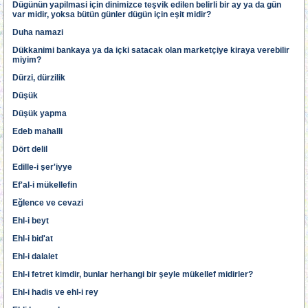
Dügünün yapilmasi için dinimizce teşvik edilen belirli bir ay ya da gün
var midir, yoksa bütün günler dügün için eşit midir?
Duha namazi
Dükkanimi bankaya ya da içki satacak olan marketçiye kiraya verebilir
miyim?
Dürzi, dürzilik
Düşük
Düşük yapma
Edeb mahalli
Dört delil
Edille-i şer'iyye
Ef'al-i mükellefin
Eğlence ve cevazi
Ehl-i beyt
Ehl-i bid'at
Ehl-i dalalet
Ehl-i fetret kimdir, bunlar herhangi bir şeyle mükellef midirler?
Ehl-i hadis ve ehl-i rey