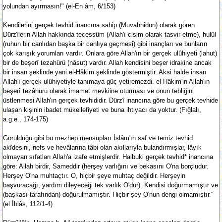
yolundan ayırmasın!" (el-En âm, 6/153)
Kendilerini gerçek tevhid inancına sahip (Muvahhidun) olarak gören
Dürzîlerin Allah hakkında tecessüm (Allah'ı cisim olarak tasvir etme), hulûl
(ruhun bir canlıdan başka bir canlıya geçmesi) gibi inançları ve bunların
çok karışık yorumları vardır. Onlara göre Allah'ın bir gerçek ulûhiyeti (lahut)
bir de beşerî tezahürü (nâsut) vardır. Allah kendisini beşer idrakine ancak
bir insan şeklinde yani el-Hâkim şeklinde göstermiştir. Aksi halde insan
Allah'ı gerçek ulûhiyetiyle tanımaya güç yetiremezdi. el-Hâkim'in Allah'ın
beşerî tezâhürü olarak imamet mevkiine oturması ve onun tebliğini
üstlenmesi Allah'ın gerçek tevhididir. Dürzî inancına göre bu gerçek tevhide
ulaşan kişinin ibadet mükellefiyeti ve buna ihtiyacı da yoktur. (Fığlalı,
a.g.e., 174-175)
Görüldüğü gibi bu mezhep mensupları İslâm'ın saf ve temiz tevhid
akîdesini, nefs ve hevâlarına tâbi olan akıllarıyla bulandırmışlar, lâyık
olmayan sıfatları Allah'a izafe etmişlerdir. Halbuki gerçek tevhid* inancına
göre: Allah birdir, Sameddir (herşey varlığını ve bekasını O'na borçludur.
Herşey O'na muhtaçtır. O, hiçbir şeye muhtaç değildir. Herşeyin
başvuracağı, yardım dileyeceği tek varlık O'dur). Kendisi doğurmamıştır ve
(başkası tarafından) doğurulmamıştır. Hiçbir şey O'nun dengi olmamıştır."
(el İhlâs, 112/1-4)