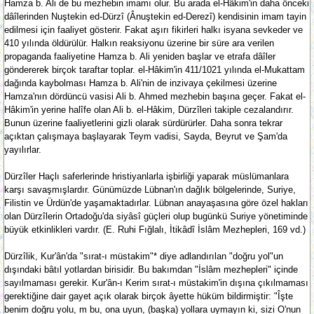
Hamza b. Ali de bu mezhebin imamı olur. Bu arada el-Hâkim'in daha önceki
dâîlerinden Nuştekin ed-Dürzî (Ânuştekin ed-Derezî) kendisinin imam tayin
edilmesi için faaliyet gösterir. Fakat aşırı fikirleri halkı isyana sevkeder ve
410 yılında öldürülür. Halkın reaksiyonu üzerine bir süre ara verilen
propaganda faaliyetine Hamza b. Ali yeniden başlar ve etrafa dâîler
göndererek birçok taraftar toplar. el-Hâkim'in 411/1021 yılında el-Mukattam
dağında kaybolması Hamza b. Ali'nin de inzivaya çekilmesi üzerine
Hamza'nın dördüncü vasisi Ali b. Ahmed mezhebin başına geçer. Fakat el-
Hâkim'in yerine halîfe olan Ali b. el-Hâkim, Dürzîleri takiple cezalandırır.
Bunun üzerine faaliyetlerini gizli olarak sürdürürler. Daha sonra tekrar
açıktan çalışmaya başlayarak Teym vadisi, Sayda, Beyrut ve Şam'da
yayılırlar.
Dürzîler Haçlı saferlerinde hristiyanlarla işbirliği yaparak müslümanlara
karşı savaşmışlardır. Günümüzde Lübnan'ın dağlık bölgelerinde, Suriye,
Filistin ve Ürdün'de yaşamaktadırlar. Lübnan anayaşasına göre özel hakları
olan Dürzîlerin Ortadoğu'da siyâsî güçleri olup bugünkü Suriye yönetiminde
büyük etkinlikleri vardır. (E. Ruhi Fığlalı, İtikâdî İslâm Mezhepleri, 169 vd.)
Dürzîlik, Kur'ân'da "sırat-ı müstakim"* diye adlandırılan "doğru yol"un
dışındaki bâtıl yotlardan birisidir. Bu bakımdan "İslâm mezhepleri" içinde
sayılmaması gerekir. Kur'ân-ı Kerim sırat-ı müstakim'in dışına çıkılmaması
gerektiğine dair gayet açık olarak birçok âyette hüküm bildirmiştir: "Îşte
benim doğru yolu, m bu, ona uyun, (başka) yollara uymayın ki, sizi O'nun