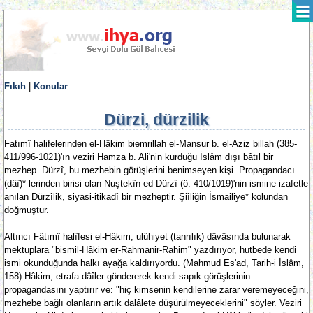
Fıkıh
|
Konular
Dürzi, dürzilik
Fatımî halifelerinden el-Hâkim biemrillah el-Mansur b. el-Aziz billah (385-
411/996-1021)'ın veziri Hamza b. Ali'nin kurduğu İslâm dışı bâtıl bir
mezhep. Dürzî, bu mezhebin görüşlerini benimseyen kişi. Propagandacı
(dâî)* lerinden birisi olan Nuştekîn ed-Dürzî (ö. 410/1019)'nin ismine izafetle
anılan Dürzîlik, siyasi-itikadî bir mezheptir. Şiîliğin İsmailiye* kolundan
doğmuştur.
Altıncı Fâtımî halîfesi el-Hâkim, ulûhiyet (tanrılık) dâvâsında bulunarak
mektuplara "bismil-Hâkim er-Rahmanir-Rahim" yazdırıyor, hutbede kendi
ismi okunduğunda halkı ayağa kaldırıyordu. (Mahmud Es'ad, Tarih-i İslâm,
158) Hâkim, etrafa dâîler göndererek kendi sapık görüşlerinin
propagandasını yaptırır ve: "hiç kimsenin kendilerine zarar veremeyeceğini,
mezhebe bağlı olanların artık dalâlete düşürülmeyeceklerini" söyler. Veziri