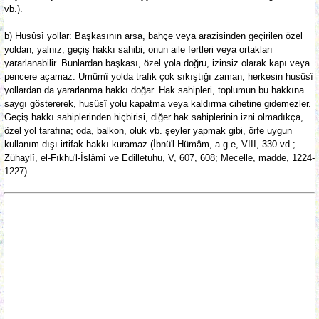
vb.).
b) Husûsî yollar: Başkasının arsa, bahçe veya arazisinden geçirilen özel
yoldan, yalnız, geçiş hakkı sahibi, onun aile fertleri veya ortakları
yararlanabilir. Bunlardan başkası, özel yola doğru, izinsiz olarak kapı veya
pencere açamaz. Umûmî yolda trafik çok sıkıştığı zaman, herkesin husûsî
yollardan da yararlanma hakkı doğar. Hak sahipleri, toplumun bu hakkına
saygı göstererek, husûsî yolu kapatma veya kaldırma cihetine gidemezler.
Geçiş hakkı sahiplerinden hiçbirisi, diğer hak sahiplerinin izni olmadıkça,
özel yol tarafına; oda, balkon, oluk vb. şeyler yapmak gibi, örfe uygun
kullanım dışı irtifak hakkı kuramaz (İbnü'l-Hümâm, a.g.e, VIII, 330 vd.;
Zühaylî, el-Fıkhu'l-İslâmî ve Edilletuhu, V, 607, 608; Mecelle, madde, 1224-
1227).