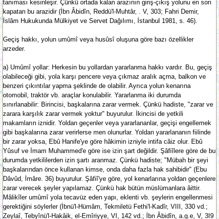
tanıması kesinleşir. Çünkü ortada kalan arazının giriş-çıkış yolunu en son
kapatan bu arazidir (İbn Âbidîn, Reddü'l-Muhtâr, . V, 303; Fahri Demir,
İslâm Hukukunda Mülkiyet ve Servet Dağılımı, İstanbul 1981, s. 46).
Geçiş hakkı, yolun umûmî veya husûsî oluşuna göre bazı özellikler
arzeder.
a) Umûmî yollar: Herkesin bu yollardan yararlanma hakkı vardır. Bu, geçiş
olabileceği gibi, yola karşı pencere veya çıkmaz aralık açma, balkon ve
benzeri çıkıntılar yapma şeklinde de olabilir. Ayrıca yolun kenarına
otomobil, traktör vb. araçlar konulabilir. Yararlanma iki durumda
sınırlanabilir: Birincisi, başkalarına zarar vermek. Çünkü hadiste, "zarar ve
zarara karşılık zarar vermek yoktur" buyurulur. İkincisi de yetkili
makamların iznidir. Yoldan geçenler veya yararlananlar, geçişi engellemek
gibi başkalarına zarar verirlerse men olunurlar. Yoldan yararlananın fiilinde
bir zarar yoksa, Ebû Hanife'ye göre hâkimin izniyle intifa câiz olur. Ebû
Yûsuf ve İmam Muhammed'e göre ise izin şart değildir. Şâfiîlere göre de bu
durumda yetkililerden izin şartı aranmaz. Çünkü hadiste; "Mübah bir şeyi
başkalarından önce kullanan kimse, onda daha fazla hak sahibidir" (Ebu
Dâvûd, İmâre. 36) buyurulur. Şâfiî'ye göre, yol kenarlarına yoldan geçenlere
zarar verecek şeyler yapılamaz. Çünkü hak bütün müslümanlara âittir.
Mâlikîler umûmî yola tecavüz eden yapı, eklenti vb. şeylerin engellenmesi
gerektiğini söylerler (İbnü'l-Hümâm, Tekmiletü Fethi'l-Kadîr, VIII, 330 vd.;
Zeylaî, Tebyînü'l-Hakâik, el-Emîriyye, VI, 142 vd.; İbn Âbidîn, a.g.e, V, 3I9