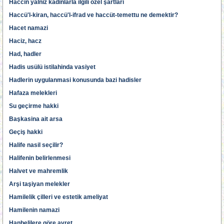
Haccin yalniz kadinlarla ilgili özel şartlari
Haccü'l-kiran, haccü'l-ifrad ve haccüt-temettu ne demektir?
Hacet namazi
Haciz, hacz
Had, hadler
Hadis usülü istilahinda vasiyet
Hadlerin uygulanmasi konusunda bazi hadisler
Hafaza melekleri
Su geçirme hakki
Başkasina ait arsa
Geçiş hakki
Halife nasil seçilir?
Halifenin belirlenmesi
Halvet ve mahremlik
Arşi taşiyan melekler
Hamilelik çilleri ve estetik ameliyat
Hamilenin namazi
Hanbelilere göre avret