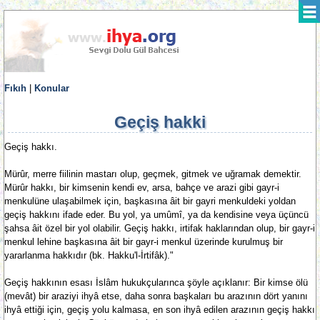
Fıkıh
|
Konular
Geçiş hakki
Geçiş hakkı.
Mürûr, merre fiilinin mastarı olup, geçmek, gitmek ve uğramak demektir.
Mürûr hakkı, bir kimsenin kendi ev, arsa, bahçe ve arazi gibi gayr-i
menkulüne ulaşabilmek için, başkasına âit bir gayri menkuldeki yoldan
geçiş hakkını ifade eder. Bu yol, ya umûmî, ya da kendisine veya üçüncü
şahsa âit özel bir yol olabilir. Geçiş hakkı, irtifak haklarından olup, bir gayr-i
menkul lehine başkasına âit bir gayr-i menkul üzerinde kurulmuş bir
yararlanma hakkıdır (bk. Hakku'l-İrtifâk)."
Geçiş hakkının esası İslâm hukukçularınca şöyle açıklanır: Bir kimse ölü
(mevât) bir araziyi ihyâ etse, daha sonra başkaları bu arazının dört yanını
ihyâ ettiği için, geçiş yolu kalmasa, en son ihyâ edilen arazının geçiş hakkı