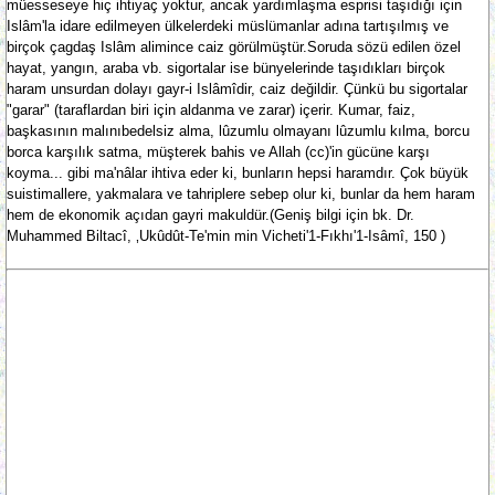
müesseseye hiç ihtiyaç yoktur, ancak yardımlaşma esprisi taşıdığı için
Islâm'la idare edilmeyen ülkelerdeki müslümanlar adına tartışılmış ve
birçok çagdaş Islâm alimince caiz görülmüştür.Soruda sözü edilen özel
hayat, yangın, araba vb. sigortalar ise bünyelerinde taşıdıkları birçok
haram unsurdan dolayı gayr-i Islâmîdir, caiz değildir. Çünkü bu sigortalar
"garar" (taraflardan biri için aldanma ve zarar) içerir. Kumar, faiz,
başkasının malınıbedelsiz alma, lûzumlu olmayanı lûzumlu kılma, borcu
borca karşılık satma, müşterek bahis ve Allah (cc)'in gücüne karşı
koyma... gibi ma'nâlar ihtiva eder ki, bunların hepsi haramdır. Çok büyük
suistimallere, yakmalara ve tahriplere sebep olur ki, bunlar da hem haram
hem de ekonomik açıdan gayri makuldür.(Geniş bilgi için bk. Dr.
Muhammed Biltacî, ‚Ukûdût-Te'min min Vicheti'1-Fıkhı'1-Isâmî, 150 )