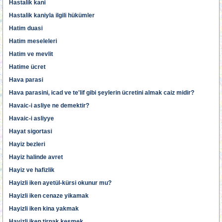
Hastalik kani
Hastalik kaniyla ilgili hükümler
Hatim duasi
Hatim meseleleri
Hatim ve mevlit
Hatime ücret
Hava parasi
Hava parasini, icad ve te'lif gibi şeylerin ücretini almak caiz midir?
Havaic-i asliye ne demektir?
Havaic-i asliyye
Hayat sigortasi
Hayiz bezleri
Hayiz halinde avret
Hayiz ve hafizlik
Hayizli iken ayetül-kürsi okunur mu?
Hayizli iken cenaze yikamak
Hayizli iken kina yakmak
Hayizli iken tirnak kesmek