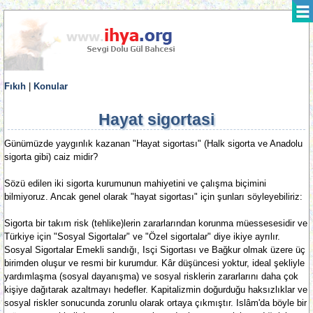
Fıkıh
|
Konular
Hayat sigortasi
Günümüzde yaygınlık kazanan "Hayat sigortası" (Halk sigorta ve Anadolu
sigorta gibi) caiz midir?
Sözü edilen iki sigorta kurumunun mahiyetini ve çalışma biçimini
bilmiyoruz. Ancak genel olarak "hayat sigortası" için şunları söyleyebiliriz:
Sigorta bir takım risk (tehlike)lerin zararlarından korunma müessesesidir ve
Türkiye için "Sosyal Sigortalar" ve "Özel sigortalar" diye ikiye ayrılır.
Sosyal Sigortalar Emekli sandığı, Isçi Sigortası ve Bağkur olmak üzere üç
birimden oluşur ve resmi bir kurumdur. Kâr düşüncesi yoktur, ideal şekliyle
yardımlaşma (sosyal dayanışma) ve sosyal risklerin zararlarını daha çok
kişiye dağıtarak azaltmayı hedefler. Kapitalizmin doğurduğu haksızlıklar ve
sosyal riskler sonucunda zorunlu olarak ortaya çıkmıştır. Islâm'da böyle bir