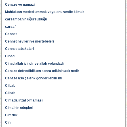
Cenaze ve namazi
Mahluktan meded ummak veya onu vesile kilmak
çarsambanin uğursuzluğu
çarşaf
Cennet
Cennet nevileri ve mertebeleri
Cennet tabakalari
Cihad
Cihad allah içindir ve allah yolundadir
Cenaze defnedildikten sonra telkinin aslı nedir
Cenaze için çelenk gönderilebilir mi
Cilbab
Cilbab
Cimada inzal olmamasi
Cima'nin edepleri
Cimrilik
Cin