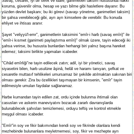
Savaş; cesaret, iyi bir sevk ve idare, ganimetleri taksim hususunda hakkı
koruma, güvenilir olma, hesap ve yazı bilme gibi hasletlere dayanır. Bu
yüzden devlet başkanı; bu iki görevi (savaşı yönetme, ganimetleri taksim)
bir şahsa verebileceği gibi, ayrı ayrı kimselere de verebilir. Bu konuda
ehliyet ve ihtisas aranır.
Şayet "veliyyü'l-emr", ganimetlerin taksimini "emîr-i harb (savaş emîri)" ile
"emîr-i kısmet (ganimeti paylaştırma emîri)" olmak üzere, tayin edeceği iki
şahsa verirse, bu hususta bunlardan herhangi biri yalnız başına hareket
edemez; taksimi birlikte yapmaları icabeder.
"Cihâd emîrliği"ne tayin edilecek zatın; adil, iyi bir yönetici, savaş
siyasetini bilen, harb usulüne âşinâ, helâl ve haramı tanıyan, şefkat ve
cesaretle muttasıf tehlikeleri umursamaz bir şekilde atılmaktan sakınan biri
olması gerekir. Zira bu özellikleri taşımayan bir kimsenin, "emîr" tayin
edilmesiyle umulan faydalar sağlanamaz.
Harbe kumandan tayin edilen zat, ordu içinde bulunma ihtimali olan
casusları ve askerin maneviyatını bozacak zararlı davranışlarda
bulunabilecek şahısları temizlemesi, orduyu teftiş ve kontrol etmekle
meşgul olması icabeder.
"Emîr"in soy ve fikir bakımından kendi soy ve fikrinde olanlara kendi
mezhebinde bulunanlara meyletmemesi, soy, fikir ve mezhepte ayrı