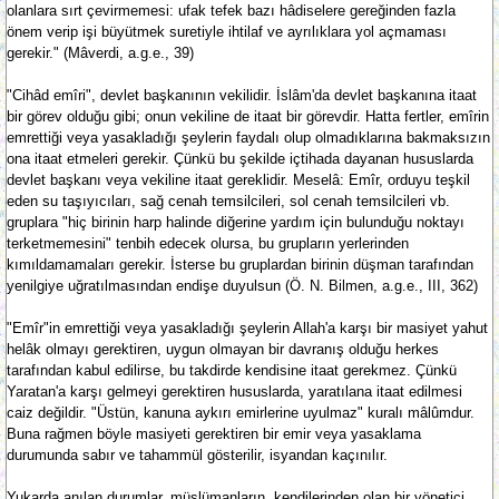
olanlara sırt çevirmemesi: ufak tefek bazı hâdiselere gereğinden fazla
önem verip işi büyütmek suretiyle ihtilaf ve ayrılıklara yol açmaması
gerekir." (Mâverdi, a.g.e., 39)
"Cihâd emîri", devlet başkanının vekilidir. İslâm'da devlet başkanına itaat
bir görev olduğu gibi; onun vekiline de itaat bir görevdir. Hatta fertler, emîrin
emrettiği veya yasakladığı şeylerin faydalı olup olmadıklarına bakmaksızın
ona itaat etmeleri gerekir. Çünkü bu şekilde içtihada dayanan hususlarda
devlet başkanı veya vekiline itaat gereklidir. Meselâ: Emîr, orduyu teşkil
eden su taşıyıcıları, sağ cenah temsilcileri, sol cenah temsilcileri vb.
gruplara "hiç birinin harp halinde diğerine yardım için bulunduğu noktayı
terketmemesini" tenbih edecek olursa, bu grupların yerlerinden
kımıldamamaları gerekir. İsterse bu gruplardan birinin düşman tarafından
yenilgiye uğratılmasından endişe duyulsun (Ö. N. Bilmen, a.g.e., III, 362)
"Emîr"in emrettiği veya yasakladığı şeylerin Allah'a karşı bir masiyet yahut
helâk olmayı gerektiren, uygun olmayan bir davranış olduğu herkes
tarafından kabul edilirse, bu takdirde kendisine itaat gerekmez. Çünkü
Yaratan'a karşı gelmeyi gerektiren hususlarda, yaratılana itaat edilmesi
caiz değildir. "Üstün, kanuna aykırı emirlerine uyulmaz" kuralı mâlûmdur.
Buna rağmen böyle masiyeti gerektiren bir emir veya yasaklama
durumunda sabır ve tahammül gösterilir, isyandan kaçınılır.
Yukarda anılan durumlar, müslümanların, kendilerinden olan bir yönetici