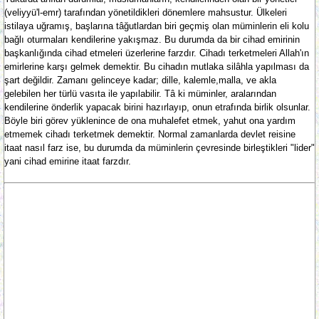
(veliyyü'l-emr) tarafından yönetildikleri dönemlere mahsustur. Ülkeleri
istilaya uğramış, başlarına tâğutlardan biri geçmiş olan müminlerin eli kolu
bağlı oturmaları kendilerine yakışmaz. Bu durumda da bir cihad emirinin
başkanlığında cihad etmeleri üzerlerine farzdır. Cihadı terketmeleri Allah'ın
emirlerine karşı gelmek demektir. Bu cihadın mutlaka silâhla yapılması da
şart değildir. Zamanı gelinceye kadar; dille, kalemle,malla, ve akla
gelebilen her türlü vasıta ile yapılabilir. Tâ ki müminler, aralarından
kendilerine önderlik yapacak birini hazırlayıp, onun etrafında birlik olsunlar.
Böyle biri görev yüklenince de ona muhalefet etmek, yahut ona yardım
etmemek cihadı terketmek demektir. Normal zamanlarda devlet reisine
itaat nasıl farz ise, bu durumda da müminlerin çevresinde birleştikleri "lider"
yani cihad emirine itaat farzdır.