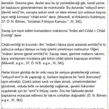
dernektir. Duruma göre, devlet reisi bu işi yürütebileceği gibi, kendi yerine
bir başkasını görevlendirmesi de mümkündür. Bu durumda "veliyyü'l-emr=
(devlet reisi)"nin, savaşta askeri sevk ve idare etmesi için ordunun başına
tayin ettiği kimseye "cihâd emîri" denir. (Maverdî, el-Ahkâmü's-Sultâniyye,
37; Ö. N. Bilmen, "Istılahatı Fıkhiyye Kamusu ", III, 341).
Savaş için tayin edilen kumandanın makamına "İmâre ale'l-Cihâd = Cihâd
Emîrliği" denir.
Cihâd emîrliği iki kısımdır; Biri "imâret-i hâssa (özel anlamda emîrlik)"tir ki,
yalnızca orduyu idareye ve harp işlerini yönetmeye mahsustur. Diğeri,
"imâret-i âmme (genel emîrlik)"tir. Savaşı idare, ganimet mallarını taksim,
barış sözleşmesi imzalama gibi bütün cihâd işlerini kapsayan emirliktir.
(Mâverdî, a.g.e., 37; Ö. N.B. a.g.e., III, 341)
Harbe lüzum görülüp de bir ordu veya bir seriyye gönderileceği zaman
"veliyyü'l-emr"in ilk yapacağı iş, bunların başlarına bir "emîr (komutan)"
tayin etmektir. Çünkü askeri sevk ve idare etmek, yönetimindekileri
gözetmek, orduda birlik ve beraberliği sağlamak, gerekli hükümleri
uygulamak için bir "emîr"e ihtiyaç vardır. Zira her hâdisede devlet
başkanına müracaat edilmesi bir takım zorlukları doğurabilir. (Ö. N. Bilmen,
a.g.e., III, 361)