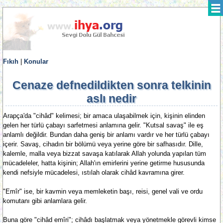
Fıkıh
|
Konular
Cenaze defnedildikten sonra telkinin
aslı nedir
Arapça'da "cihâd" kelimesi; bir amaca ulaşabilmek için, kişinin elinden
gelen her türlü çabayı sarfetmesi anlamına gelir. "Kutsal savaş" ile eş
anlamlı değildir. Bundan daha geniş bir anlamı vardır ve her türlü çabayı
içerir. Savaş, cihadın bir bölümü veya yerine göre bir safhasıdır. Dille,
kalemle, malla veya bizzat savaşa katılarak Allah yolunda yapılan tüm
mücadeleler, hatta kişinin; Allah'ın emirlerini yerine getirme hususunda
kendi nefsiyle mücadelesi, ıstılah olarak cihâd kavramına girer.
"Emîr" ise, bir kavmin veya memleketin başı, reisi, genel vali ve ordu
komutanı gibi anlamlara gelir.
Buna göre "cihâd emîri"; cihâdı başlatmak veya yönetmekle görevli kimse