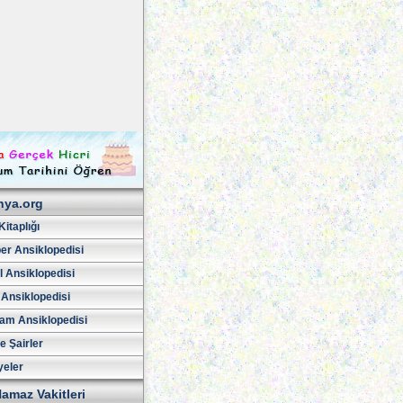
hya.org
Kitaplığı
er Ansiklopedisi
l Ansiklopedisi
 Ansiklopedisi
am Ansiklopedisi
ve Şairler
yeler
amaz Vakitleri