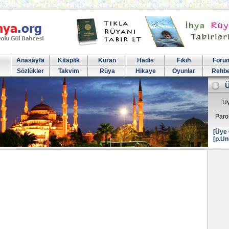
Anasayfa
Kitaplik
Kuran
Hadis
Fıkıh
Foru
Sözlükler
Takvim
Rüya
Hikaye
Oyunlar
Rehb
Üy
Paro
[Üye 
[p.Un