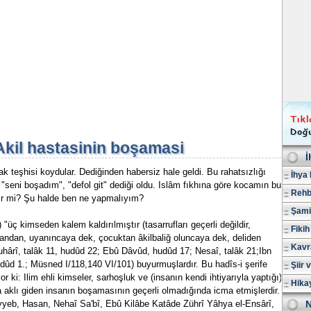
Akil hastasinin boşamasi
İ
 teşhisi koydular. Dediğinden habersiz hale geldi. Bu rahatsızlığı
İhya 
seni boşadım", "defol git" dediği oldu. Islâm fıkhına göre kocamın bu
Rehb
ılır mi? Şu halde ben ne yapmalıyım?
Şami
 "üç kimseden kalem kaldırılmıştır (tasarrufları geçerli değildir,
Fikih
yandan, uyanıncaya dek, çocuktan âkilbaliğ oluncaya dek, deliden
Kavr
uhârî, talâk 11, hudûd 22; Ebû Dâvûd, hudûd 17; Nesaî, talâk 21;Ibn
dûd 1.; Müsned I/118,140 VI/101) buyurmuşlardır. Bu hadîs-i şerife
Şiir 
ki: Ilim ehli kimseler, sarhoşluk ve (insanın kendi ihtiyarıyla yaptığı)
Hika
 aklı giden insanın boşamasının geçerli olmadığında icma etmişlerdir.
yeb, Hasan, Nehaî Sa'bî, Ebû Kilâbe Katâde Zührî Yâhya el-Ensârî,
N