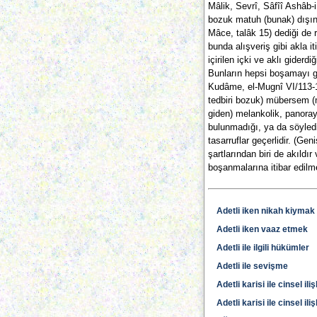
Mâlik, Sevrî, Sâfîî Ashâb-i 
bozuk matuh (bunak) dışında
Mâce, talâk 15) dediği de r
bunda alışveriş gibi akla it
içirilen içki ve aklı giderdi
Bunların hepsi boşamayı ge
Kudâme, el-Mugnî VI/113-11
tedbiri bozuk) mübersem (m
giden) melankolik, panora
bulunmadığı, ya da söyledik
tasarruflar geçerlidir. (Ge
şartlarından biri de akıldır
boşanmalarına itibar edilmez
Adetli iken nikah kiymak
Adetli iken vaaz etmek
Adetli ile ilgili hükümler
Adetli ile sevişme
Adetli karisi ile cinsel il
Adetli karisi ile cinsel il