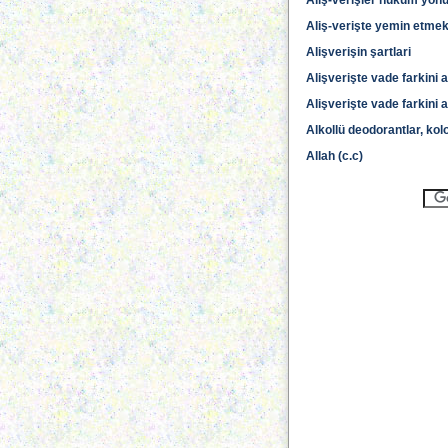
Aliş-verişler hüküm yönünd
Aliş-verişte yemin etme
Alişverişin şartlari
Alişverişte vade farkini
Alişverişte vade farkini
Alkollü deodorantlar, kol
Allah (c.c)