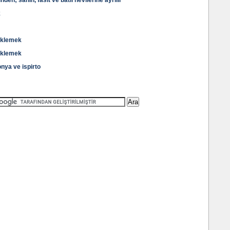
en; sahih, fasit ve batil nevilerine ayrilir
k
 aklemek
 aklemek
onya ve ispirto