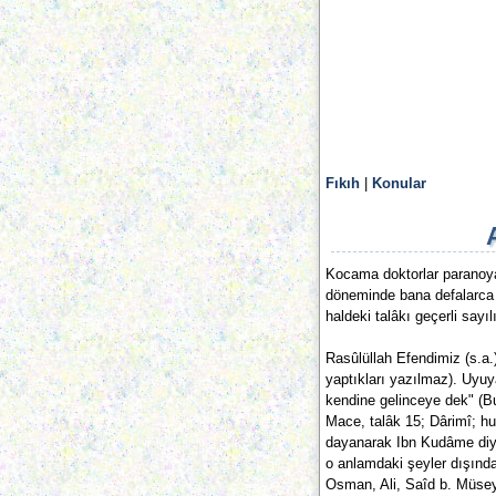
Fıkıh
|
Konular
Kocama doktorlar paranoyak
döneminde bana defalarca "
haldeki talâkı geçerli say
Rasûlüllah Efendimiz (s.a.)
yaptıkları yazılmaz). Uyu
kendine gelinceye dek" (B
Mace, talâk 15; Dârimî; hu
dayanarak Ibn Kudâme diyor 
o anlamdaki şeyler dışında
Osman, Ali, Saîd b. Müsey