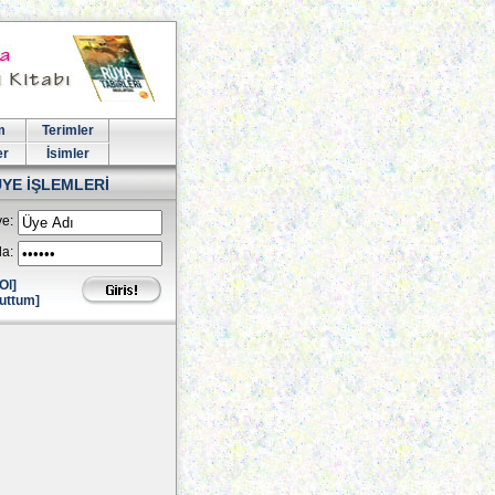
m
Terimler
er
İsimler
ÜYE İŞLEMLERİ
e:
la:
Ol]
uttum]