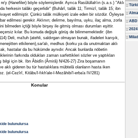
re'y (Hanefiler) böyle söylemişlerdir. Ayrıca Rasûlüllah'ın (s.a.s.) "Aklı
Türk
 herkesin talâkı geçerlidir" (Buhârî, talâk 11; Tirmizî, talâk 15; ibn
Alma
ivayet edilmiştir. Çünkü talâk mülkiyeti izale eden bir sözdür. Öyleyse
ibar edilmesi gerekir. Aklının; delirme, bayılma, uyku, ilaç alma, zorla
ABD 
ğini bilmeden içtiği böyle birşey ile gitmiş olması durumları eşittir.
2024
çersiz kılar. Bu konuda değişik görüş de bilinmemektedir: (ibn
Milad
4) Deli, ma'tuh (atehli, saldırgan olmayan bunak, ifadeleri karışık,
enejitten etkilenen),sar'alı, medhus (korku ya da unutmaktan aklı
yak, hastalar da bu hükümde aynıdır. Ancak bunlarda nöbetin
lerinin farkında oldukları zaman sarfettikleri sözler ve yaptıkları
niş bilgi için bk. Ibn Âbidîn (Âmirâ) N/426-27) Zira boşamanın
 ve aklı gideren bu tür hastalıklara mübtelâ olanların hasta iken
. (el-Cezîrî, Kitâbu'I-fıkh'ale-I-Mezâhibi'I-erba'a IV/281)
Konular
işkide bulunulursa
işkide bulunulursa