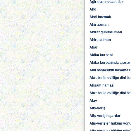
Ağir olan necasetler
Ahd
Ahdi bozmak
Ahir zaman
Ahiret gününe iman
Ahirete iman
Akar
Akika kurbani
Akika kurbaninda aranan
Akil hastasinin boşamas
Akraba ile evliliğe dini b
Akşam namazi
Akraba ile evliliğe dini b
Alay
Aliş-veriş
Aliş-verişin şartlari
Aliş-verişler hüküm yönünd