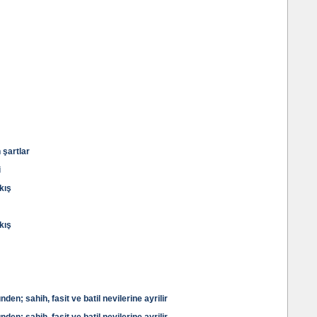
 şartlar
i
akış
akış
en; sahih, fasit ve batil nevilerine ayrilir