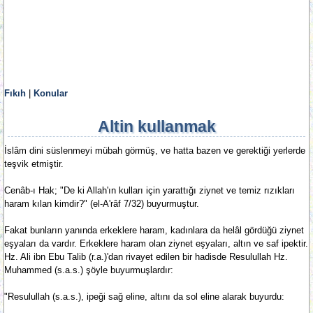
Fıkıh
|
Konular
Altin kullanmak
İslâm dini süslenmeyi mübah görmüş, ve hatta bazen ve gerektiği yerlerde
teşvik etmiştir.
Cenâb-ı Hak; "De ki Allah'ın kulları için yarattığı ziynet ve temiz rızıkları
haram kılan kimdir?" (el-A'râf 7/32) buyurmuştur.
Fakat bunların yanında erkeklere haram, kadınlara da helâl gördüğü ziynet
eşyaları da vardır. Erkeklere haram olan ziynet eşyaları, altın ve saf ipektir.
Hz. Ali ibn Ebu Talib (r.a.)'dan rivayet edilen bir hadisde Resulullah Hz.
Muhammed (s.a.s.) şöyle buyurmuşlardır:
"Resulullah (s.a.s.), ipeği sağ eline, altını da sol eline alarak buyurdu: