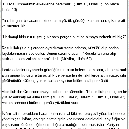
"Bu ikisi ümmetimin erkeklerine haramdır." (Tirmîzî, Libâs 1; İbn Mace
Libâs 19).
Yine bir gün, bir adamın elinde altın yüzük gördüğü zaman, onu çıkarıp attı
ve buyurdu ki:
"Herhangi biriniz tutuşmuş bir ateş parçasını eline almaya yeltenir mi hiç?"
Resulullah (s.a.s.) oradan ayrıldıktan sonra adama, yüzüğü alıp ondan
faydalanmasını söylediler. Bunun üzerine adam: "Resulullah onu alıp
attıktan sonra vallahi almam" dedi. (Müslim, Libâs 52).
İsrafa dalanların yanında gördüğümüz, altın kalem, altın saat, altın çakmak
altın sigara kutusu, altın ağızlık ve benzerleri de fakihlerce altın yüzük gibi
görülmüştür. Gümüş yüzük kullanmayı ise İslâm helâl görmüştü.
Abdullah ibn Ömer'den rivayet edilen bir sünnette, "Resulullah gümüşten bir
yüzük edinmiş ve eline takmıştı" (Ebû Dâvud, Hatem 4; Tirmîzî, Libâs 43).
Ayrıca sahabe-i kirâmın gümüş yüzükleri vardı.
İslâm, altını erkeklere haram kılmakla, ahlâkî ve terbiyevî yüce bir hedefe
yönelmiştir. İslâm, erkeğin erkekliğinin korunması gerektiğini, zayıflığın ve
başkasının önünde eğilmenin doğru olmadığını belirtmek ister. Perişan