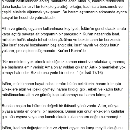
olmanın belirtilerinden erkeği muhafaza eder. Allah'ın, kadının terkibinden
daha başka bir uzvî bir terkiple yarattığı erkeğe, kadınlara benzemek ve
çeşitli süslerle öğünmek yakışmaz. Bu haramlaştırmanın arkasında ayrıca
sosyal bir hedef de yatmaktadır.
Altın ve gümüş eşyanın kullanılması keyfiyeti, İslâm'ın genel olarak israfa
karşı açtığı savaşa ait programın bir parçasıdır. Kur'an nazarında israf,
milletleri helâk oluşla tehdit eden çözülme ve bozulmanın bir benzeridir.
Zira israf sosyal bozulmanın başlangıcıdır. israf hayırlı ve doğru bütün
yolların, prensiplerin düşmanıdır. Kur'an-l Kerim'de:
"Bir memleketi yok etmek istediğimiz zaman nimet ve refahdan şımarmış
ele başlarına emir veriniz Ama onlar yoldan çıkarlar. Artık o memleket yok
olmayı hak eder. Biz de onu yerle bir ederiz. " (el-İsrâ 17/16).
İslâm, müslümanın hayatındaki israfın bütün belirtilerini haram kılmıştır.
Erkeklere altın ve ipekli giymeyi haram kıldığı gibi, erkek ve kadın bütün
müslümanlara altın ve gümüş kap kullanmayı da haram kılmıştır.
Bundan başka bu hükmün değerli bir iktisadî yönü vardır. Altın, dünya
piyasalarında en önemli bir maddedir. Bunun için onun erkeklerin kadınlar
gibi süs eşyası veya kap-kacak olarak kullanmasını doğru bulmamıştır.
İslâm, kadının doğuştan süse ve ziynet eşyasına karşı meyilli olduğunu