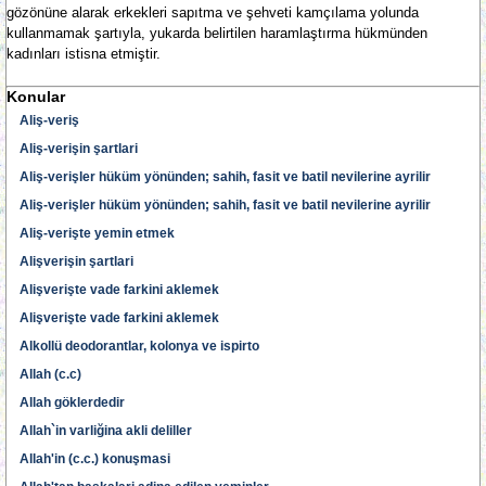
gözönüne alarak erkekleri sapıtma ve şehveti kamçılama yolunda
kullanmamak şartıyla, yukarda belirtilen haramlaştırma hükmünden
kadınları istisna etmiştir.
Konular
Aliş-veriş
Aliş-verişin şartlari
Aliş-verişler hüküm yönünden; sahih, fasit ve batil nevilerine ayrilir
Aliş-verişler hüküm yönünden; sahih, fasit ve batil nevilerine ayrilir
Aliş-verişte yemin etmek
Alişverişin şartlari
Alişverişte vade farkini aklemek
Alişverişte vade farkini aklemek
Alkollü deodorantlar, kolonya ve ispirto
Allah (c.c)
Allah göklerdedir
Allah`in varliğina akli deliller
Allah'in (c.c.) konuşmasi