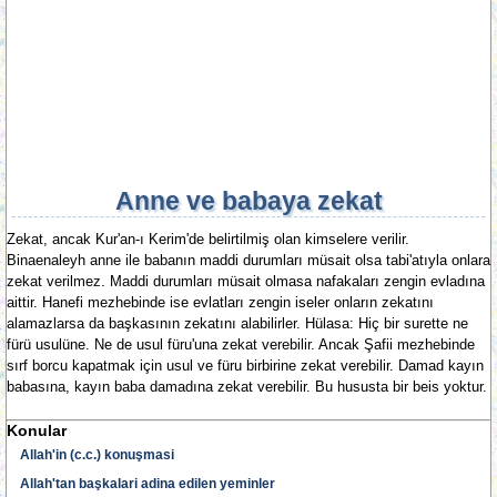
Anne ve babaya zekat
Zekat, ancak Kur'an-ı Kerim'de belirtilmiş olan kimselere verilir.
Binaenaleyh anne ile babanın maddi durumları müsait olsa tabi'atıyla onlara
zekat verilmez. Maddi durumları müsait olmasa nafakaları zengin evladına
aittir. Hanefi mezhebinde ise evlatları zengin iseler onların zekatını
alamazlarsa da başkasının zekatını alabilirler. Hülasa: Hiç bir surette ne
fürü usulüne. Ne de usul füru'una zekat verebilir. Ancak Şafii mezhebinde
sırf borcu kapatmak için usul ve füru birbirine zekat verebilir. Damad kayın
babasına, kayın baba damadına zekat verebilir. Bu hususta bir beis yoktur.
Konular
Allah'in (c.c.) konuşmasi
Allah'tan başkalari adina edilen yeminler