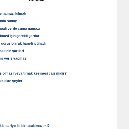
e namazi kilmak
inda sonuç
apali yerde cuma namazı
masi için gerekli şartlar
örüş olarak hanefi ictihadi
asinin şartlari
liş veriş yapmasi
ş olmasi veya tirnak kesmesi caiz midir?
k olan şeyler
le cariye ile bir tutulamaz mi?