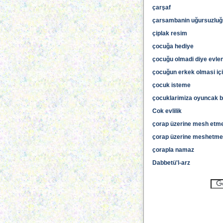
çarşaf
çarsambanin uğursuzluğ
çiplak resim
çocuğa hediye
çocuğu olmadi diye evl
çocuğun erkek olmasi içi
çocuk isteme
çocuklarimiza oyuncak 
Cok evlilik
çorap üzerine mesh etm
çorap üzerine meshetm
çorapla namaz
Dabbetü'l-arz