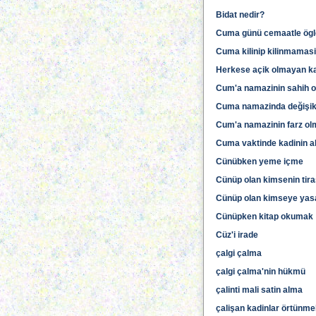
Bidat nedir?
Cuma günü cemaatle ögl
Cuma kilinip kilinmamas
Herkese açik olmayan k
Cum'a namazinin sahih ol
Cuma namazinda değişik g
Cum'a namazinin farz olm
Cuma vaktinde kadinin a
Cünübken yeme içme
Cünüp olan kimsenin tira
Cünüp olan kimseye yasa
Cünüpken kitap okumak
Cüz'i irade
çalgi çalma
çalgi çalma'nin hükmü
çalinti mali satin alma
çalişan kadinlar örtünmek