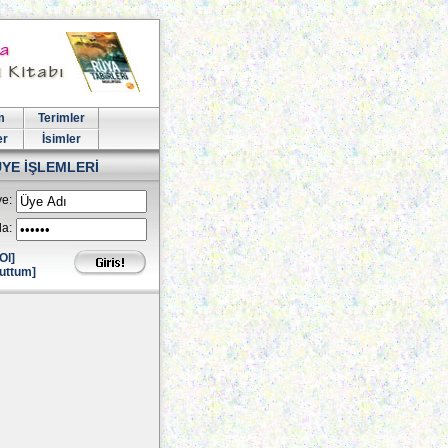
m
Terimler
er
İsimler
ÜYE İŞLEMLERİ
e:
la:
Ol]
uttum]