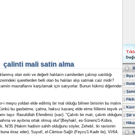
çalinti mali satin alma
İ
anmış olan eski ve değerli halıların camilerden çalınıp satıldığı
İhya 
erindeki işaretlerden belli olan bu halıları alıp satmak caiz midir?
Rehb
camiin masraflarını karşılamak için satıyorlar. Bunun hükmü diğerinden
Şami
Fikih
-i meşru yoldan elde edilmiş bir mal olduğu bilinen birisinin bu malını
Kavr
 Çünkü bu gasbetme, çalma, haksız kazanç elde etme fiillerini teşvik ve
ı taşır. Rasulüllah Efendimiz (sav): "Çalıntı bir malı, çalıntı olduğunu
Şiir 
ünahına ve ayıbına ortak olmuş olur"(Beyhakî, es-Sünenü'1-Kübra,
Hika
, N/35 (Hakim hadisin sahih olduğunu söyler, Zehebî, iki ravisinin
una itiraz eder); Suyutî, el-Câmius-Sağîr (Feyzu'1-Kadir ile), VI/64;
N