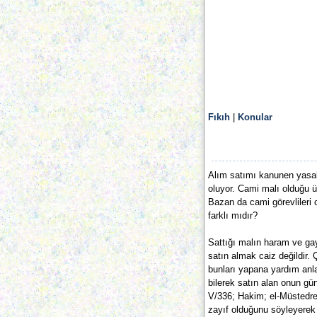
Fıkıh
|
Konular
Alım satımı kanunen yasakl
oluyor. Cami malı olduğu üz
Bazan da cami görevlileri 
farklı mıdır?
Sattığı malın haram ve gayr
satın almak caiz değildir.
bunları yapana yardım anlam
bilerek satın alan onun g
V/336; Hakim; el-Müstedrek
zayıf olduğunu söyleyerek b