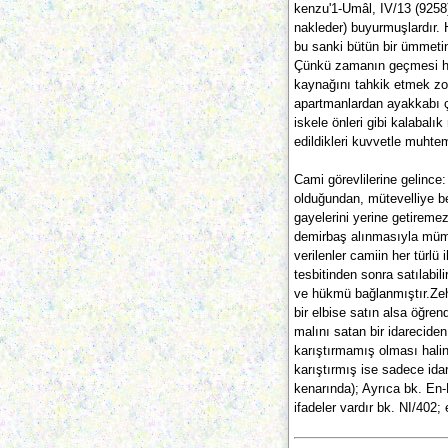
kenzu'1-Umâl, IV/13 (9258)
nakleder) buyurmuşlardır. 
bu sanki bütün bir ümmeti
Çünkü zamanın geçmesi har
kaynağını tahkik etmek zor
apartmanlardan ayakkabı ç
iskele önleri gibi kalabal
edildikleri kuvvetle muhte
Cami görevlilerine gelince
olduğundan, mütevelliye be
gayelerini yerine getireme
demirbaş alınmasıyla mümk
verilenler camiin her türlü 
tesbitinden sonra satılabil
ve hükmü bağlanmıştır.Zehi
bir elbise satın alsa öğre
malını satan bir idareciden
karıştırmamış olması halin
karıştırmış ise sadece ida
kenarında); Ayrıca bk. En
ifadeler vardır bk. NI/402