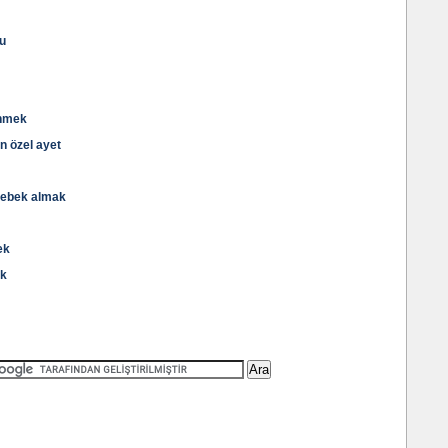
u
enmek
n özel ayet
bebek almak
ek
ek