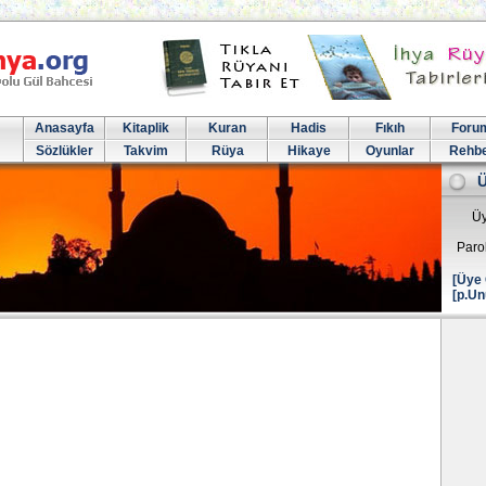
Anasayfa
Kitaplik
Kuran
Hadis
Fıkıh
Foru
Sözlükler
Takvim
Rüya
Hikaye
Oyunlar
Rehb
Üy
Paro
[Üye 
[p.Un