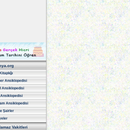
hya.org
Kitaplığı
er Ansiklopedisi
l Ansiklopedisi
 Ansiklopedisi
am Ansiklopedisi
ve Şairler
yeler
amaz Vakitleri