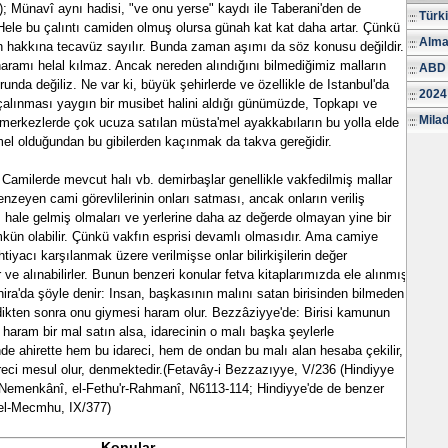
; Münavî aynı hadisi, "ve onu yerse" kaydı ile Taberani'den de
Türk
Hele bu çalıntı camiden olmuş olursa günah kat kat daha artar. Çünkü
Alma
n hakkına tecavüz sayılır. Bunda zaman aşımı da söz konusu değildir.
amı helal kılmaz. Ancak nereden alındığını bilmediğimiz malların
ABD 
unda değiliz. Ne var ki, büyük şehirlerde ve özellikle de Istanbul'da
2024
alınması yaygın bir musibet halini aldığı günümüzde, Topkapı ve
Milad
ık merkezlerde çok ucuza satılan müsta'mel ayakkabıların bu yolla elde
mel olduğundan bu gibilerden kaçınmak da takva gereğidir.
: Camilerde mevcut halı vb. demirbaşlar genellikle vakfedilmiş mallar
nzeyen cami görevlilerinin onları satması, ancak onların veriliş
z hale gelmiş olmaları ve yerlerine daha az değerde olmayan yine bir
ün olabilir. Çünkü vakfın esprisi devamlı olmasıdır. Ama camiye
ihtiyacı karşılanmak üzere verilmişse onlar bilirkişilerin değer
ir ve alınabilirler. Bunun benzeri konular fetva kitaplarımızda ele alınmış
ra'da şöyle denir: Insan, başkasının malını satan birisinden bilmeden
ndikten sonra onu giymesi haram olur. Bezzâziyye'de: Birisi kamunun
 haram bir mal satın alsa, idarecinin o malı başka şeylerle
de ahirette hem bu idareci, hem de ondan bu malı alan hesaba çekilir,
reci mesul olur, denmektedir.(Fetavây-i Bezzazıyye, V/236 (Hindiyye
-Nemenkânî, el-Fethu'r-Rahmanî, N6113-114; Hindiyye'de de benzer
; el-Mecmhu, IX/377)
Konular