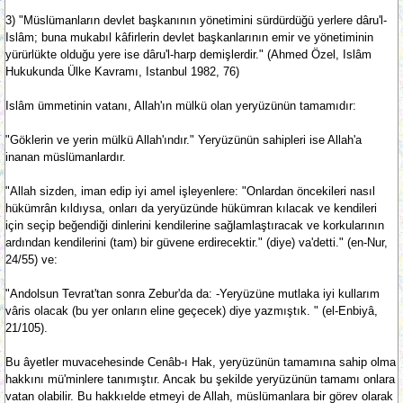
3) "Müslümanların devlet başkanının yönetimini sürdürdüğü yerlere dâru'l-
Islâm; buna mukabıl kâfirlerin devlet başkanlarının emir ve yönetiminin
yürürlükte olduğu yere ise dâru'l-harp demişlerdir." (Ahmed Özel, Islâm
Hukukunda Ülke Kavramı, Istanbul 1982, 76)
Islâm ümmetinin vatanı, Allah'ın mülkü olan yeryüzünün tamamıdır:
"Göklerin ve yerin mülkü Allah'ındır." Yeryüzünün sahipleri ise Allah'a
inanan müslümanlardır.
"Allah sizden, iman edip iyi amel işleyenlere: "Onlardan öncekileri nasıl
hükümrân kıldıysa, onları da yeryüzünde hükümran kılacak ve kendileri
için seçip beğendiği dinlerini kendilerine sağlamlaştıracak ve korkularının
ardından kendilerini (tam) bir güvene erdirecektir." (diye) va'detti." (en-Nur,
24/55) ve:
"Andolsun Tevrat'tan sonra Zebur'da da: -Yeryüzüne mutlaka iyi kullarım
vâris olacak (bu yer onların eline geçecek) diye yazmıştık. " (el-Enbiyâ,
21/105).
Bu âyetler muvacehesinde Cenâb-ı Hak, yeryüzünün tamamına sahip olma
hakkını mü'minlere tanımıştır. Ancak bu şekilde yeryüzünün tamamı onlara
vatan olabilir. Bu hakkıelde etmeyi de Allah, müslümanlara bir görev olarak