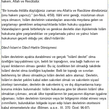
hakem, Allah ve Resûlüdür.
"Bir konuda ihtilâfa düştüğünüz zaman onu Allah'a ve Rasûlüne döndürünüz
(onu hakem yapınız)." (en-Nisâ, 4/59). Ilâhî emir gereği, müslüman olsun
veya olmasın, Islâm devletinin vatandaşları arasında meydana gelen ve
yargılamayı gerektiren anlaşmazlıklarda Islâm hukuku uygulanır.
Vatandaşların gerek birbirleriyle ve gerekse devletle olan ilişkilerinde Islâm
hukukuna göre yargılandıkları ve yargılamada yalnız ve yalnız Islam
hukukunun geçerli olduğu yer, dâru'l-Islâm'dır.
Dâru'l-İslam'ın Dâru'l-Harb'e Dönüşmesi:
Islâm devletinin ayakta durabilmesi ve gerçek "Islâmî devlet" olma
özelliğini taşıyabilmesi için, belirli bir toprağının, ona bağlı halkının ve
siyasî iktidarının olması gerekir. Bu üç özellikten biri olmadığı takdirde
Islâmî devlet olma özelliğini kaybeder. Belli bir toprağı ve sınırları
belirlenmiş bir ülkesi olmadıkça Islâm devleti adını alamaz. Devletin,
Islâm'ın devlet şeklini kabul eden sakınleri olmalı ve sakınlerin siyasî
otoriteyi tanımaları, devletin de sakınlerini iç ve dış düşmanlarına karşı
koruma imkânı bulunmalıdır. Islâm hukukuna göre bir ülkenin Islâmî ülke
olmaktan çıkması, ancak ülke topraklarının bir parçasının düşman işgalıne
uğraması; Islâm devletinin tümünün veya bir bölgeşinin irtidat etmesi veya
zımmîlerin, bulundukları bölgede isyan edip Islam devletinin otoritesini
kabul etmemeleriyle olur. (Bilmen, a.g.e., III, 370; Özel, 96-97).