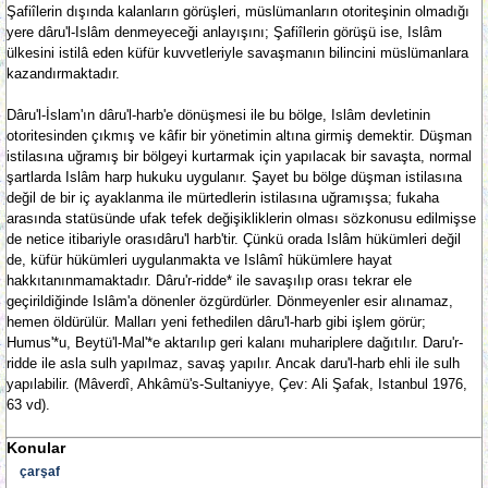
Şafiîlerin dışında kalanların görüşleri, müslümanların otoriteşinin olmadığı
yere dâru'l-Islâm denmeyeceği anlayışını; Şafiîlerin görüşü ise, Islâm
ülkesini istilâ eden küfür kuvvetleriyle savaşmanın bilincini müslümanlara
kazandırmaktadır.
Dâru'l-İslam'ın dâru'l-harb'e dönüşmesi ile bu bölge, Islâm devletinin
otoritesinden çıkmış ve kâfir bir yönetimin altına girmiş demektir. Düşman
istilasına uğramış bir bölgeyi kurtarmak için yapılacak bir savaşta, normal
şartlarda Islâm harp hukuku uygulanır. Şayet bu bölge düşman istilasına
değil de bir iç ayaklanma ile mürtedlerin istilasına uğramışsa; fukaha
arasında statüsünde ufak tefek değişikliklerin olması sözkonusu edilmişse
de netice itibariyle orasıdâru'l harb'tir. Çünkü orada Islâm hükümleri değil
de, küfür hükümleri uygulanmakta ve Islâmî hükümlere hayat
hakkıtanınmamaktadır. Dâru'r-ridde* ile savaşılıp orası tekrar ele
geçirildiğinde Islâm'a dönenler özgürdürler. Dönmeyenler esir alınamaz,
hemen öldürülür. Malları yeni fethedilen dâru'l-harb gibi işlem görür;
Humus'*u, Beytü'l-Mal'*e aktarılıp geri kalanı muhariplere dağıtılır. Daru'r-
ridde ile asla sulh yapılmaz, savaş yapılır. Ancak daru'l-harb ehli ile sulh
yapılabilir. (Mâverdî, Ahkâmü's-Sultaniyye, Çev: Ali Şafak, Istanbul 1976,
63 vd).
Konular
çarşaf