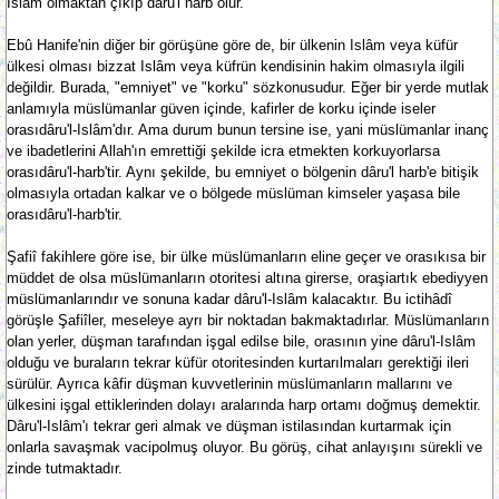
Islâm olmaktan çıkıp dâru'l harb olur.
Ebû Hanife'nin diğer bir görüşüne göre de, bir ülkenin Islâm veya küfür
ülkesi olması bizzat Islâm veya küfrün kendisinin hakim olmasıyla ilgili
değildir. Burada, "emniyet" ve "korku" sözkonusudur. Eğer bir yerde mutlak
anlamıyla müslümanlar güven içinde, kafirler de korku içinde iseler
orasıdâru'l-Islâm'dır. Ama durum bunun tersine ise, yani müslümanlar inanç
ve ibadetlerini Allah'ın emrettiği şekilde icra etmekten korkuyorlarsa
orasıdâru'l-harb'tir. Aynı şekilde, bu emniyet o bölgenin dâru'l harb'e bitişik
olmasıyla ortadan kalkar ve o bölgede müslüman kimseler yaşasa bile
orasıdâru'l-harb'tir.
Şafiî fakihlere göre ise, bir ülke müslümanların eline geçer ve orasıkısa bir
müddet de olsa müslümanların otoritesi altına girerse, oraşiartık ebediyyen
müslümanlarındır ve sonuna kadar dâru'l-Islâm kalacaktır. Bu ictihâdî
görüşle Şafiîler, meseleye ayrı bir noktadan bakmaktadırlar. Müslümanların
olan yerler, düşman tarafından işgal edilse bile, orasının yine dâru'l-Islâm
olduğu ve buraların tekrar küfür otoritesinden kurtarılmaları gerektiği ileri
sürülür. Ayrıca kâfir düşman kuvvetlerinin müslümanların mallarını ve
ülkesini işgal ettiklerinden dolayı aralarında harp ortamı doğmuş demektir.
Dâru'l-Islâm'ı tekrar geri almak ve düşman istilasından kurtarmak için
onlarla savaşmak vacipolmuş oluyor. Bu görüş, cihat anlayışını sürekli ve
zinde tutmaktadır.