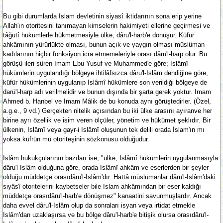
Bu gibi durumlarda Islam devletinin siyasî iktidarının sona erip yerine
Allah'ın otoritesini tanımayan kimselerin hakimiyeti ellerine geçirmesi ve
tâğutî hükümlerle hükmetmesiyle ülke, dâru'l-harb'e dönüşür. Küfür
ahkâmının yürürlükte olması, bunun açık ve yaygın olması müslüman
kadılarının hiçbir fonksiyon icra etmemeleriyle orası dâru'l-harp olur. Bu
görüşü ileri süren Imam Ebu Yusuf ve Muhammed'e göre; Islâmî
hükümlerin uygulandığı bölgeye ihtilâfsızca dâru'l-Islâm dendiğine göre,
küfür hükümlerinin uygulanıp Islâmî hükümlere son verildiği bölgeye de
darü'l-harp adı verilmelidir ve bunun dışında bir şarta gerek yoktur. Imam
Ahmed b. Hanbel ve Imam Mâlik de bu konuda aynı görüştedirler. (Özel,
a.g.e., 9 vd.) Gerçekten nitelik açısından bu iki ülke arasını ayıranve her
birine ayrı özellik ve isim veren ölçüler, yönetim ve hükümet şeklıdır. Bir
ülkenin, Islâmî veya gayr-i Islâmî oluşunun tek delili orada İslam'ın mı
yoksa küfrün mü otoriteşinin sözkonusu olduğudur.
Islâm hukukçularının bazıları ise; "ülke, Islâmî hükümlerin uygulanmasıyla
dâru'l-Islâm olduğuna göre, orada Islâmî ahkâm ve eserlerden bir şeyler
olduğu müddetçe orasıdâru'l-Islâm'dır. Hattâ müslümanlar dâru'l-Islâm'daki
siyâsî otoritelerini kaybetseler bile Islam ahkâmından bir eser kaldığı
müddetçe orasıdâru'l-harb'e dönüşmez" kanaatini savunmuşlardır. Ancak
daha evvel dâru'l-Islâm olup da sonraları isyan veya irtidat etmekle
Islâm'dan uzaklaşırsa ve bu bölge dâru'l-harb'e bitişik olursa orasıdâru'l-