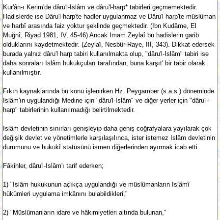
Kur'ân-ı Kerim'de dâru'l-Islâm ve dâru'l-harp* tabirleri geçmemektedir.
Hadislerde ise Dâru'l-harp'te hadler uygulanmaz ve Dâru'l harp'te müslüman
ve harbî arasında faiz yoktur şeklinde geçmektedir. (Ibn Kudâme, El
Muğnî, Riyad 1981, IV, 45-46) Ancak Imam Zeylaî bu hadislerin garib
olduklarını kaydetmektedir. (Zeylaî, Nesbûr-Raye, III, 343). Dikkat edersek
burada yalnız dâru'l harp tabiri kullanılmakta olup, "dâru'l-Islâm" tabiri ise
daha sonraları Islâm hukukçuları tarafından, buna karşıt' bir tabir olarak
kullanılmıştır.
Fıkıh kaynaklarında bu konu işlenirken Hz. Peygamber (s.a.s.) döneminde
Islâm'ın uygulandığı Medine için "dâru'l-Islâm" ve diğer yerler için "dâru'l-
harp" tabirlerinin kullanılmadığı belirtilmektedir.
Islâm devletinin sınırları genişleyip daha geniş coğrafyalara yayılarak çok
değişik devlet ve yönetimlerle karşılaşılınca, ister istemez Islâm devletinin
durumunu ve hukukî statüsünü ismen diğerlerinden ayırmak icab etti.
Fâkihler, dâru'l-Islâm'ı tarif ederken;
1) "Islâm hukukunun açıkça uygulandığı ve müslümanların Islâmî
hükümleri uygulama imkânını bulabildikleri,"
2) "Müslümanların idare ve hâkimiyetleri altında bulunan,"