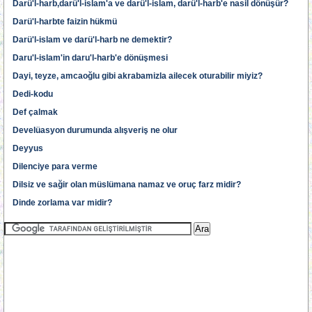
Darü'l-harb,darü'l-islam'a ve darü'l-islam, darü'l-harb'e nasil dönüşür?
Darü'l-harbte faizin hükmü
Darü'l-islam ve darü'l-harb ne demektir?
Daru'l-islam'in daru'l-harb'e dönüşmesi
Dayi, teyze, amcaoğlu gibi akrabamizla ailecek oturabilir miyiz?
Dedi-kodu
Def çalmak
Develüasyon durumunda alışveriş ne olur
Deyyus
Dilenciye para verme
Dilsiz ve sağir olan müslümana namaz ve oruç farz midir?
Dinde zorlama var midir?