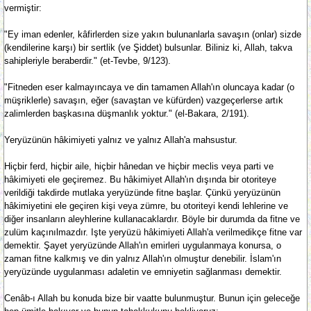
vermiştir:
"Ey iman edenler, kâfirlerden size yakın bulunanlarla savaşın (onlar) sizde
(kendilerine karşı) bir sertlik (ve Şiddet) bulsunlar. Biliniz ki, Allah, takva
sahipleriyle beraberdir." (et-Tevbe, 9/123).
"Fitneden eser kalmayıncaya ve din tamamen Allah'ın oluncaya kadar (o
müşriklerle) savaşın, eğer (savaştan ve küfürden) vazgeçerlerse artık
zalimlerden başkasına düşmanlık yoktur." (el-Bakara, 2/191).
Yeryüzünün hâkimiyeti yalnız ve yalnız Allah'a mahsustur.
Hiçbir ferd, hiçbir aile, hiçbir hânedan ve hiçbir meclis veya parti ve
hâkimiyeti ele geçiremez. Bu hâkimiyet Allah'ın dışında bir otoriteye
verildiği takdirde mutlaka yeryüzünde fitne başlar. Çünkü yeryüzünün
hâkimiyetini ele geçiren kişi veya zümre, bu otoriteyi kendi lehlerine ve
diğer insanların aleyhlerine kullanacaklardır. Böyle bir durumda da fitne ve
zulüm kaçınılmazdır. Işte yeryüzü hâkimiyeti Allah'a verilmedikçe fitne var
demektir. Şayet yeryüzünde Allah'ın emirleri uygulanmaya konursa, o
zaman fitne kalkmış ve din yalnız Allah'ın olmuştur denebilir. İslam'ın
yeryüzünde uygulanması adaletin ve emniyetin sağlanması demektir.
Cenâb-ı Allah bu konuda bize bir vaatte bulunmuştur. Bunun için geleceğe