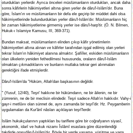
oturdukları yerlerdir. Ayrıca önceleri müslümanların oturdukları, ancak daha
sonra kâfirlerin hâkimiyetleri altına giren yerler de dâru'l-Islâm'dır. Buna
göre, İslam'ın ve müslümanların bir defa ele geçirip bir müddet dahi olsa
hâkimiyetlerinde bulundurdukları yerler dâru'l-Islâm'dır. Müslümanların hiç
bir zaman hâkimiyetlerine girmemiş yerler ise dâru'l-harp'tir. (Ö. N. Bilmen,
Hukuk-ı Islamiye Kamusu, III, 369-371).
Bundan maksat, müslümanların elinden çıkıp kâfir yönetimlerin
hâkimiyetleri altına alınan ve kâfirler tarafından işgal edilmiş olan yerleri
tekrar İslam'ın hâkimiyet alanına almaktır. Şafiîler, eskiden müslümanların
olan ülkelerin yeniden fethedilmesi hususunda, oraların dâru'l-Islâm
olmaktan çıkmadıklarını ve bunların mutlaka tekrar geri alınmaları
gerektiğini ifade etmişlerdir.
Dâru'l-Islâm'da "Hüküm, Allah'dan başkasının değildir.
" (Yusuf, 12/40), Teşri' hakkıne bir hükümdarın, ne bir âilenin, ne bir
zümrenin, ne de bir meclisin elindedir. Teşri sadece Allah'ın hakkıdır. Vahy-i
gayr-i metlûvv olan sünnet de, aynı zamanda bir teşrî'dir. Hz. Peygamberin
uygulamaları da Kur'ânî nâsları açıklayan teşrî'lerdir.
Islâm hukukçularının yaptıkları bu tariflere göre bir coğrafyanın siyasî,
ekonomik, idarî ve hukuk nizamı Îslâmî esaslara göre düzenlendiği
takdirde orasıdâru'l-Islâm'dır. Böyle bir yerde yaşama, yürütme ve yargı