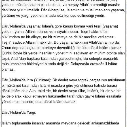
yetkileri müslümanların elinde olmalı ve herşey Allah'ın emrettiği esaslar
dahilinde yürütülmelidir. Dâru'l-harp ise, İslam'ın ve müslümanların yaşama,
yürütme ve yargı yetkilerinin asla söz konusu edilmediği yerdir.
Dâru'l-Islâm'da yaşama: Islâm'a göre kanun koyma yani teşrî (yaşama)
yetkisi, yalnız Allah'ın elinde ve insiyatıfindedir. Teşri hakkıne bir
hükümdara ne bir aileye, ne bir zümreye ne de bir meclise verilemez.
Teşrî', sadece Allah'ın hakkıdır. Bu yaşama hakkının Allah'dan alınıp da
O'nun dışında başka bir otoriteye devredildiği bir ülke dâru'l-Islâm olamaz.
Çünkü böyle bir yerde insanların yönetimini sağlayan en mühim otorite olan
teşrî, Allah'dan başkası tarafından gaspedilmiştir. Bu sebeple oraşiartık
müslümanların hâkimiyeti altında değildir. Dolayısıyla orasıdâru'l-Islâm
olamaz.
Dâru'l-Islâm'da Icra (Yürütme): Bir devlet veya toprak parçasının müslüman
bir hükümet tarafından Islâmî esaslara göre yönetilmesi halinde burası
dâru'l-Islâm olur. Aksi takdirde, bir devlet veya ülke, Islâm'ı, bir din ve bir
akide olarak kabul etmeyen hükümetler tarafından gayr-i Islâmî esaslarla
yönetilmesi halinde, orasıdâru'l-Islâm olamaz.
Dâru'l-Islâm'da Yargı:
Islâm toplumunda insanlar arasında meydana gelecek anlaşmazlıklarda