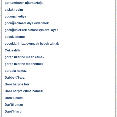
çarsambanin uğursuzluğu
çiplak resim
çocuğa hediye
çocuğu olmadi diye evlenmek
çocuğun erkek olmasi için özel ayet
çocuk isteme
çocuklarimiza oyuncak bebek almak
Cok evlilik
çorap üzerine mesh etmek
çorap üzerine meshetmek
çorapla namaz
Dabbetü'l-arz
Dar-i harp'te faiz
Dar-i harpte cuma namazi
Darü'l-islam
Dar'ül-eman
Darü'l-harb