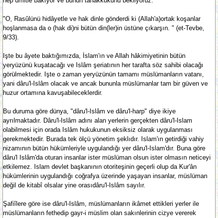
hep ümitle bakıyor ve bunun tahakkukunu bekliyoruz:
"O, Rasûlünü hidâyetle ve hak dinle gönderdi ki (Allah'a)ortak koşanlar
hoşlanmasa da o (hak di)ni bütün din(ler)in üstüne çıkarşın. " (et-Tevbe,
9/33).
Işte bu âyete baktığımızda, İslam'ın ve Allah hâkimiyetinin bütün
yeryüzünü kuşatacağı ve Islâm şeriatının her tarafta söz sahibi olacağı
görülmektedir. Işte o zaman yeryüzünün tamamı müslümanların vatanı,
yani dâru'l-Islâm olacak ve ancak bununla müslümanlar tam bir güven ve
huzur ortamına kavuşabileceklerdir.
Bu duruma göre dünya, "dâru'l-Islâm ve dâru'l-harp" diye ikiye
ayrılmaktadır. Dâru'l-Islâm adını alan yerlerin gerçekten dâru'l-Islam
olabilmesi için orada Islâm hukukunun eksiksiz olarak uygulanması
gerekmektedir. Burada tek ölçü yönetim şeklıdır. Islam'ın getirdiği vahiy
nizamının bütün hükümleriyle uygulandığı yer dâru'l-Islam'dır. Buna göre
dâru'l Islâm'da oturan insanlar ister müslüman olsun ister olmasın neticeyi
etkilemez. Islam devlet başkanının otoriteşinin geçerli olup da Kur'ân
hükümlerinin uygulandığı coğrafya üzerinde yaşayan insanlar, müslüman
değil de kitabî olsalar yine orasıdâru'l-Islâm sayılır.
Şafiîlere göre ise dâru'l-Islâm, müslümanların ikâmet ettikleri yerler ile
müslümanların fethedip gayr-i müslim olan sakınlerinin cizye vererek