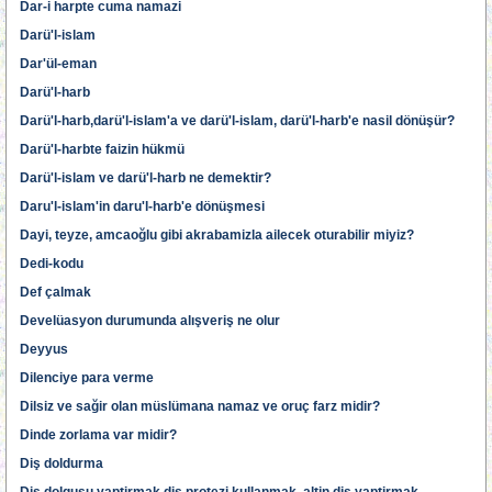
Dar-i harpte cuma namazi
Darü'l-islam
Dar'ül-eman
Darü'l-harb
Darü'l-harb,darü'l-islam'a ve darü'l-islam, darü'l-harb'e nasil dönüşür?
Darü'l-harbte faizin hükmü
Darü'l-islam ve darü'l-harb ne demektir?
Daru'l-islam'in daru'l-harb'e dönüşmesi
Dayi, teyze, amcaoğlu gibi akrabamizla ailecek oturabilir miyiz?
Dedi-kodu
Def çalmak
Develüasyon durumunda alışveriş ne olur
Deyyus
Dilenciye para verme
Dilsiz ve sağir olan müslümana namaz ve oruç farz midir?
Dinde zorlama var midir?
Diş doldurma