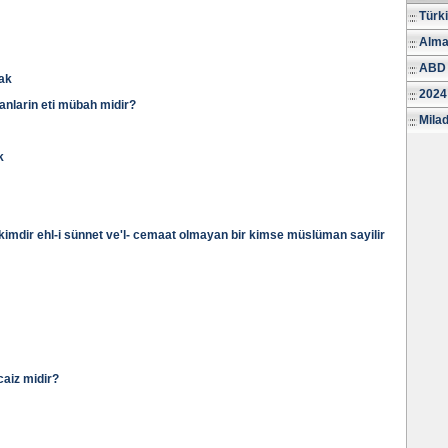
Türk
Alma
ABD 
mak
2024
vanlarin eti mübah midir?
Milad
k
 kimdir ehl-i sünnet ve'l- cemaat olmayan bir kimse müslüman sayilir
aiz midir?