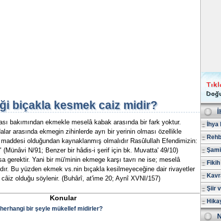
i biçakla kesmek caiz midir?
İ
lması bakımından ekmekle meselâ kabak arasında bir fark yoktur.
İhya 
lar arasında ekmegin zihinlerde ayrı bir yerinin olması özellikle
Rehb
maddesi olduğundan kaynaklanmış olmalıdır Rasûlullah Efendimizin:
Münâvi N/91; Benzer bir hâdis-i şerif için bk. Muvatta' 49/10)
Şami
sa gerektir. Yani bir mü'minin ekmege karşı tavrı ne ise; meselâ
Fikih
ıdır. Bu yüzden ekmek vs.nin bıçakla kesilmeyeceğine dair rivayetler
Kavr
câiz olduğu söylenir. (Buhârî, at'ime 20; Aynî XVNI/157)
Şiir 
Konular
Hika
r herhangi bir şeyle mükellef midirler?
N