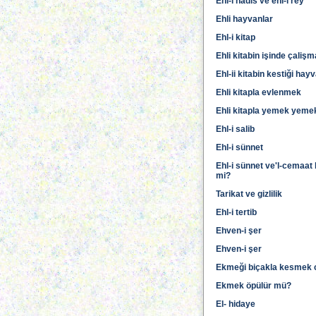
Ehl-i hadis ve ehl-i rey
Ehli hayvanlar
Ehl-i kitap
Ehli kitabin işinde çaliş
Ehl-ii kitabin kestiği hay
Ehli kitapla evlenmek
Ehli kitapla yemek yeme
Ehl-i salib
Ehl-i sünnet
Ehl-i sünnet ve'l-cemaat
mi?
Tarikat ve gizlilik
Ehl-i tertib
Ehven-i şer
Ehven-i şer
Ekmeği biçakla kesmek c
Ekmek öpülür mü?
El- hidaye