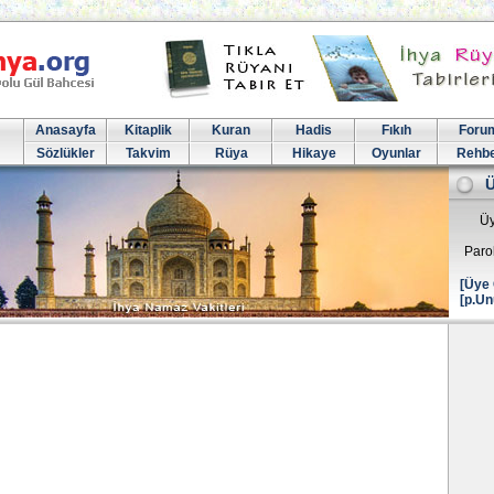
Anasayfa
Kitaplik
Kuran
Hadis
Fıkıh
Foru
Sözlükler
Takvim
Rüya
Hikaye
Oyunlar
Rehb
Üy
Paro
[Üye 
[p.Un