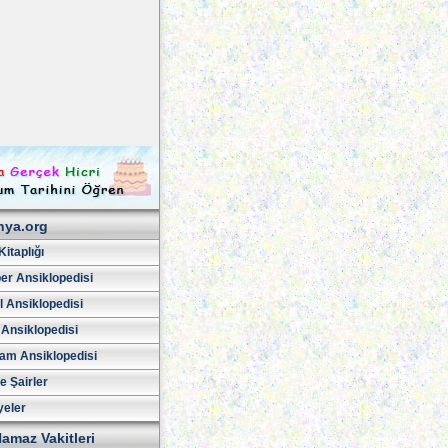
hya.org
Kitaplığı
er Ansiklopedisi
l Ansiklopedisi
 Ansiklopedisi
am Ansiklopedisi
ve Şairler
yeler
amaz Vakitleri