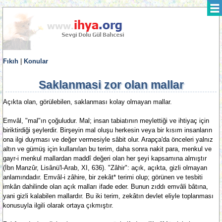
Fıkıh
|
Konular
Saklanmasi zor olan mallar
Açıkta olan, görülebilen, saklanması kolay olmayan mallar.
Emvâl, "mal"ın çoğuludur. Mal; insan tabiatının meylettiği ve ihtiyaç için
biriktirdiği şeylerdir. Birşeyin mal oluşu herkesin veya bir kısım insanların
ona ilgi duyması ve değer vermesiyle sâbit olur. Arapça'da önceleri yalnız
altın ve gümüş için kullanılan bu terim, daha sonra nakit para, menkul ve
gayr-i menkul mallardan maddî değeri olan her şeyi kapsamına almıştır
(İbn Manzûr, Lisânü'l-Arab, XI, 636). "Zâhir": açık, açıkta, gizli olmayan
anlamındadır. Emvâl-i zâhire, bir zekât* terimi olup; görünen ve tesbiti
imkân dahilinde olan açık malları ifade eder. Bunun zıddı emvâli bâtına,
yani gizli kalabilen mallardır. Bu iki terim, zekâtın devlet eliyle toplanması
konusuyla ilgili olarak ortaya çıkmıştır.