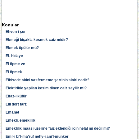
Konular
Ehven-i şer
Ekmeği biçakla kesmek caiz midir?
Ekmek öpülür mü?
El- hidaye
El öpme ve
El öpmek
Elbisede altini vasfetmeme şartinin siniri nedir?
Elektirikle yapilan kesim dinen caiz sayilir mi?
Elfaz-i küfür
Elli dört farz
Emanet
Emekli, emeklilik
Emeklilik maaşi üzerine faiz eklendiği için helal mi değil mi?
Emr-i bi'l-ma'ruf nehy-i ani'l-münker