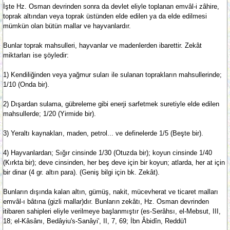
İşte Hz. Osman devrinden sonra da devlet eliyle toplanan emvâl-i zâhire,
toprak altından veya toprak üstünden elde edilen ya da elde edilmesi
mümkün olan bütün mallar ve hayvanlardır.
Bunlar toprak mahsulleri, hayvanlar ve madenlerden ibarettir. Zekât
miktarları ise şöyledir:
1) Kendiliğinden veya yağmur suları ile sulanan toprakların mahsullerinde;
1/10 (Onda bir).
2) Dışardan sulama, gübreleme gibi enerji sarfetmek suretiyle elde edilen
mahsullerde; 1/20 (Yirmide bir).
3) Yeraltı kaynakları, maden, petrol... ve definelerde 1/5 (Beşte bir).
4) Hayvanlardan; Sığır cinsinde 1/30 (Otuzda bir); koyun cinsinde 1/40
(Kırkta bir); deve cinsinden, her beş deve için bir koyun; atlarda, her at için
bir dinar (4 gr. altın para). (Geniş bilgi için bk. Zekât).
Bunların dışında kalan altın, gümüş, nakit, mücevherat ve ticaret malları
emvâl-ı bâtına (gizli mallar)dır. Bunların zekâtı, Hz. Osman devrinden
itibaren sahipleri eliyle verilmeye başlanmıştır (es-Serâhsı, el-Mebsut, III,
18; el-Kâsânı, Bedâyiu's-Sanâyi', II, 7, 69; İbn Âbidîn, Reddü'l