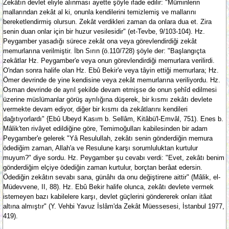
Zekâtın devlet eliyle alınması ayette şöyle ifade edilir: "Müminlerin
mallarından zekât al ki, onunla kendilerini temizlemiş ve mallarını
bereketlendirmiş olursun. Zekât verdikleri zaman da onlara dua et. Zira
senin duan onlar için bir huzur vesilesidir" (et-Tevbe, 9/103-104). Hz.
Peygamber yasadığı sürece zekât ona veya görevlendirdiği zekât
memurlarına verilmiştir. İbn Sırın (ö.110/728) şöyle der: "Başlangıçta
zekâtlar Hz. Peygamber'e veya onun görevlendirdiği memurlara verilirdi.
O'ndan sonra halife olan Hz. Ebû Bekir'e veya tâyin ettiği memurlara; Hz.
Ömer devrinde de yine kendisine veya zekât memurlarına veriliyordu. Hz.
Osman devrinde de ayrıl şekilde devam etmişse de onun şehîd edilmesi
üzerine müslümanlar görüş ayrılığına düşerek, bir kısmı zekâtı devlete
vermekte devam ediyor, diğer bir kısmı da zekâtlarını kendileri
dağıtıyorlardı" {Ebû Ubeyd Kasım b. Sellâm, Kitâbü'l-Emvâl, 751). Enes b.
Mâlik'ten rivâyet edildiğine göre, Temimoğulları kabilesinden bir adam
Peygamber'e gelerek "Yâ Resulullah, zekâtı senin gönderdiğin memura
ödediğim zaman, Allah'a ve Resulune karşı sorumluluktan kurtulur
muyum?" diye sordu. Hz. Peygamber şu cevabı verdi: "Evet, zekâtı benim
gönderdiğim elçiye ödediğin zaman kurtulur, borçtan berâat edersin.
Ödediğin zekâtın sevabı sana, günâhı da onu değiştirene aittir" (Mâlik, el-
Müdevvene, II, 88). Hz. Ebû Bekir halife olunca, zekâtı devlete vermek
istemeyen bazı kabilelere karşı, devlet güçlerini göndererek onları itâat
altına almıştır" (Y. Vehbi Yavuz İslâm'da Zekât Müessesesi, İstanbul 1977,
419).