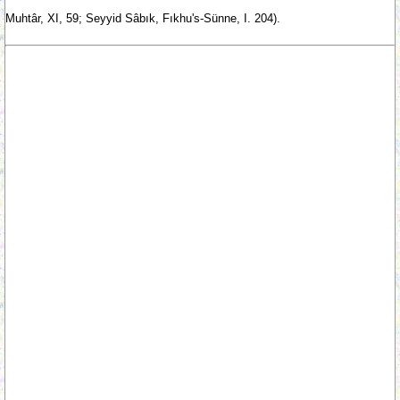
Muhtâr, XI, 59; Seyyid Sâbık, Fıkhu's-Sünne, I. 204).