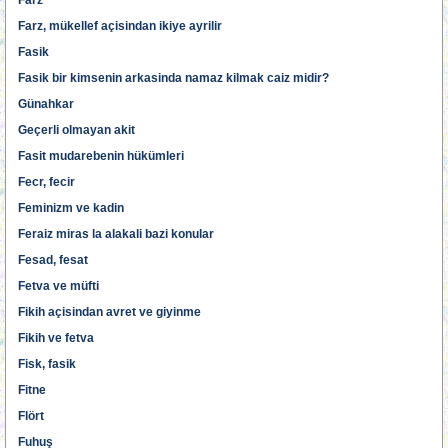
Farz
Farz, mükellef açisindan ikiye ayrilir
Fasik
Fasik bir kimsenin arkasinda namaz kilmak caiz midir?
Günahkar
Geçerli olmayan akit
Fasit mudarebenin hükümleri
Fecr, fecir
Feminizm ve kadin
Feraiz miras la alakali bazi konular
Fesad, fesat
Fetva ve müfti
Fikih açisindan avret ve giyinme
Fikih ve fetva
Fisk, fasik
Fitne
Flört
Fuhuş