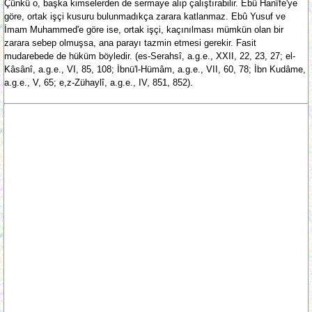
Çünkü o, başka kimselerden de sermaye alıp çalıştırabilir. Ebû Hanîfe'ye
göre, ortak işçi kusuru bulunmadıkça zarara katlanmaz. Ebû Yusuf ve
İmam Muhammed'e göre ise, ortak işçi, kaçınılması mümkün olan bir
zarara sebep olmuşsa, ana parayı tazmin etmesi gerekir. Fasit
mudarebede de hüküm böyledir. (es-Serahsî, a.g.e., XXII, 22, 23, 27; el-
Kâsânî, a.g.e., VI, 85, 108; İbnü'l-Hümâm, a.g.e., VII, 60, 78; İbn Kudâme,
a.g.e., V, 65; e,z-Zühaylî, a.g.e., IV, 851, 852).