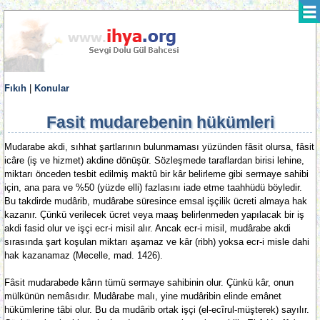
Fıkıh
|
Konular
Fasit mudarebenin hükümleri
Mudarabe akdi, sıhhat şartlarının bulunmaması yüzünden fâsit olursa, fâsit
icâre (iş ve hizmet) akdine dönüşür. Sözleşmede taraflardan birisi lehine,
miktarı önceden tesbit edilmiş maktû bir kâr belirleme gibi sermaye sahibi
için, ana para ve %50 (yüzde elli) fazlasını iade etme taahhüdü böyledir.
Bu takdirde mudârib, mudârabe süresince emsal işçilik ücreti almaya hak
kazanır. Çünkü verilecek ücret veya maaş belirlenmeden yapılacak bir iş
akdi fasid olur ve işçi ecr-i misil alır. Ancak ecr-i misil, mudârabe akdi
sırasında şart koşulan miktarı aşamaz ve kâr (ribh) yoksa ecr-i misle dahi
hak kazanamaz (Mecelle, mad. 1426).
Fâsit mudarabede kârın tümü sermaye sahibinin olur. Çünkü kâr, onun
mülkünün nemâsıdır. Mudârabe malı, yine mudâribin elinde emânet
hükümlerine tâbi olur. Bu da mudârib ortak işçi (el-ecîrul-müşterek) sayılır.