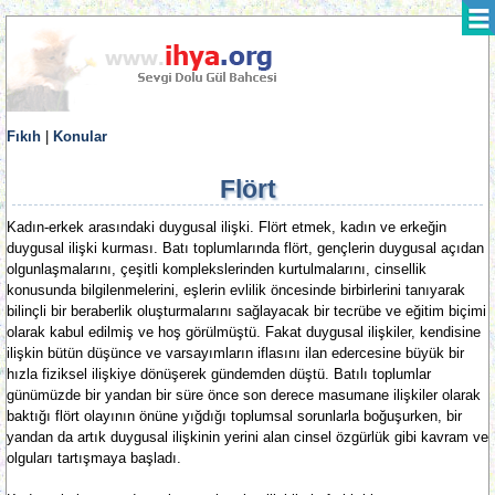
Fıkıh
|
Konular
Flört
Kadın-erkek arasındaki duygusal ilişki. Flört etmek, kadın ve erkeğin
duygusal ilişki kurması. Batı toplumlarında flört, gençlerin duygusal açıdan
olgunlaşmalarını, çeşitli komplekslerinden kurtulmalarını, cinsellik
konusunda bilgilenmelerini, eşlerin evlilik öncesinde birbirlerini tanıyarak
bilinçli bir beraberlik oluşturmalarını sağlayacak bir tecrübe ve eğitim biçimi
olarak kabul edilmiş ve hoş görülmüştü. Fakat duygusal ilişkiler, kendisine
ilişkin bütün düşünce ve varsayımların iflasını ilan edercesine büyük bir
hızla fiziksel ilişkiye dönüşerek gündemden düştü. Batılı toplumlar
günümüzde bir yandan bir süre önce son derece masumane ilişkiler olarak
baktığı flört olayının önüne yığdığı toplumsal sorunlarla boğuşurken, bir
yandan da artık duygusal ilişkinin yerini alan cinsel özgürlük gibi kavram ve
olguları tartışmaya başladı.