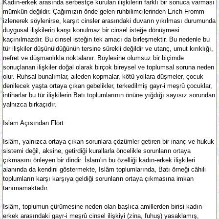
Kadın-erkek arasında serbestçe kurulan ilişkilerin farklı bir sonuca varması
mümkün değildir. Çağımızın önde gelen ruhbilimcilerinden Erich Fromm
izlenerek söylenirse, karşıt cinsler arasındaki duvarın yıkılması durumunda
duygusal ilişkilerin karşı konulmaz bir cinsel isteğe dönüşmesi
kaçınılmazdır. Bu cinsel isteğin tek amacı da birleşmektir. Bu nedenle bu
tür ilişkiler düşünüldüğünün tersine sürekli değildir ve utanç, umut kırıklığı,
nefret ve düşmanlıkla noktalanır. Böylesine olumsuz bir biçimde
sonuçlanan ilişkiler doğal olarak birçok bireysel ve toplumsal soruna neden
olur. Ruhsal bunalımlar, aileden kopmalar, kötü yollara düşmeler, çocuk
denilecek yaşta ortaya çıkan gebelikler, terkedilmiş gayr-i meşrû çocuklar,
intiharlar bu tür ilişkilerin Batı toplumlarının önüne yığdığı sayısız sorundan
yalnızca birkaçıdır.
Islam Açısından Flört
Islâm, yalnızca ortaya çıkan sorunlara çözümler getiren bir inanç ve hukuk
sistemi değil, aksine, getirdiği kurallarla öncelikle sorunların ortaya
çıkmasını önleyen bir dindir. İslam'ın bu özelliği kadın-erkek ilişkileri
alanında da kendini göstermekte, Islâm toplumlarında, Batı örneği câhili
toplumların karşı karşıya geldiği sorunların ortaya çıkmasına imkan
tanımamaktadır.
Islâm, toplumun çürümesine neden olan başlıca amillerden birisi kadın-
erkek arasındaki gayr-i meşrû cinsel ilişkiyi (zina, fuhuş) yasaklamış,