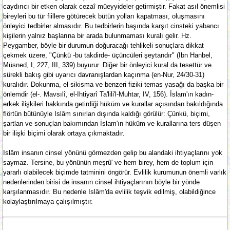
caydırıcı bir etken olarak cezaî müeyyideler getirmiştir. Fakat asıl önemlisi
bireyleri bu tür fiillere götürecek bütün yolları kapatması, oluşmasını
önleyici tedbirler almasıdır. Bu tedbirlerin başında karşıt cinsteki yabancı
kişilerin yalnız başlarına bir arada bulunmaması kuralı gelir. Hz.
Peygamber, böyle bir durumun doğuracağı tehlikeli sonuçlara dikkat
çekmek üzere, "Çünkü -bu takdirde- üçüncüleri şeytandır" (Ibn Hanbel,
Müsned, I, 227, III, 339) buyurur. Diğer bir önleyici kural da tesettür ve
sürekli bakış gibi uyarıcı davranışlardan kaçınma (en-Nur, 24/30-31)
kuralıdır. Dokunma, el sikisma ve benzeri fiziki temas yasağı da başka bir
önlemdir (el-. Mavsılî, el-Ihtiyarî Ta'lili'l-Muhtar, IV, 156). İslam'ın kadın-
erkek ilişkileri hakkında getirdiği hüküm ve kurallar açısından bakıldığında
flörtün bütünüyle Islâm sınırlan dışında kaldığı görülür: Çünkü, biçimi,
şartlan ve sonuçlan bakımından İslam'ın hüküm ve kurallarına ters düşen
bir ilişki biçimi olarak ortaya çıkmaktadır.
Islâm insanın cinsel yönünü görmezden gelip bu alandaki ihtiyaçlarını yok
saymaz. Tersine, bu yönünün meşrû' ve hem birey, hem de toplum için
yararlı olabilecek biçimde tatminini öngörür. Evlilik kurumunun önemli varlık
nedenlerinden birisi de insanın cinsel ihtiyaçlarının böyle bir yönde
karşılanmasıdır. Bu nedenle Islâm'da evlilik teşvik edilmiş, olabildiğince
kolaylaştırılmaya çalışılmıştır.