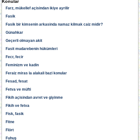
Konular
Farz, mükellef açisindan ikiye ayrilir
Fasik
Fasik bir kimsenin arkasinda namaz kilmak caiz midir?
Günahkar
Geçerli olmayan akit
Fasit mudarebenin hükümleri
Fecr, fecir
Feminizm ve kadin
Feraiz miras la alakali bazi konular
Fesad, fesat
Fetva ve müfti
Fikih açisindan avret ve giyinme
Fikih ve fetva
Fisk, fasik
Fitne
Flört
Fuhuş