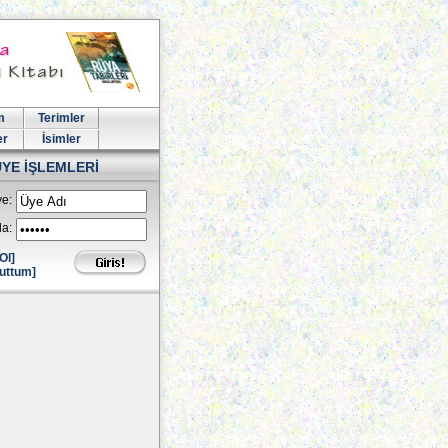
m
Terimler
er
İsimler
ÜYE İŞLEMLERİ
e:
la:
Ol]
uttum]