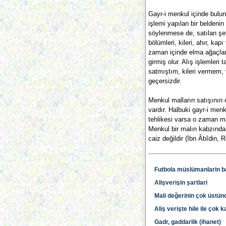
Gayr-i menkul içinde buluna
işlemi yapılan bir beldenin
söylenmese de, satılan şey
bölümleri, kileri, ahır, kapı
zaman içinde elma ağaçlar
girmiş olur. Alış işlemler
satmıştım, kileri vermem,
geçersizdir.
Menkul malların satışının c
vardır. Halbuki gayr-i men
tehlikesi varsa o zaman m
Menkul bir malın kabzından
caiz değildir (İbn Âbîdin,
Futbola müslümanlarin bak
Alişverişin şartlari
Mali değerinin çok üstü
Aliş verişte hile ile çok
Gadr, gaddarlik (ihanet)