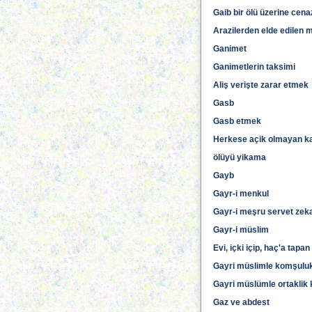
Gaib bir ölü üzerine cen
Arazilerden elde edilen m
Ganimet
Ganimetlerin taksimi
Aliş verişte zarar etmek
Gasb
Gasb etmek
Herkese açik olmayan k
ölüyü yikama
Gayb
Gayr-i menkul
Gayr-i meşru servet zekat
Gayr-i müslim
Evi, içki içip, haç'a tap
Gayri müslimle komşuluk i
Gayri müslümle ortaklik
Gaz ve abdest