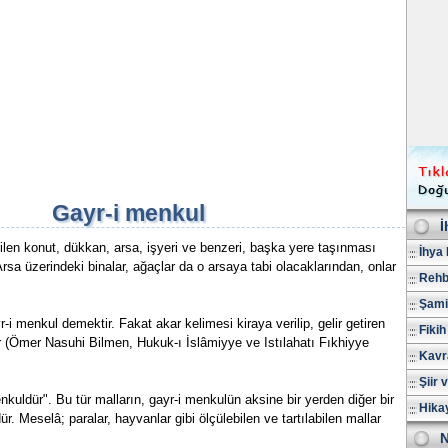
Gayr-i menkul
İ
len konut, dükkan, arsa, işyeri ve benzeri, başka yere taşınması
İhya 
a üzerindeki binalar, ağaçlar da o arsaya tabi olacaklarından, onlar
Rehb
Şami
r-i menkul demektir. Fakat akar kelimesi kiraya verilip, gelir getiren
Fikih
ır (Ömer Nasuhi Bilmen, Hukuk-ı İslâmiyye ve Istılahatı Fıkhiyye
Kavr
Şiir 
kuldür". Bu tür malların, gayr-i menkulün aksine bir yerden diğer bir
Hika
 Meselâ; paralar, hayvanlar gibi ölçülebilen ve tartılabilen mallar
N