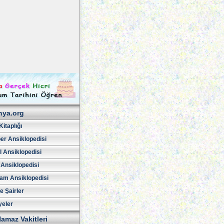
hya.org
Kitaplığı
er Ansiklopedisi
l Ansiklopedisi
 Ansiklopedisi
am Ansiklopedisi
ve Şairler
yeler
amaz Vakitleri