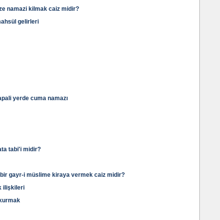
aze namazi kilmak caiz midir?
ahsül gelirleri
apali yerde cuma namazı
a tabi'i midir?
an bir gayr-i müslime kiraya vermek caiz midir?
lişkileri
 kurmak