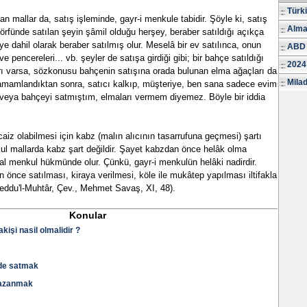
Türk
n mallar da, satış işleminde, gayr-i menkule tabidir. Şöyle ki, satış
Alma
 örfünde satılan şeyin şâmil olduğu herşey, beraber satıldığı açıkça
e dahil olarak beraber satılmış olur. Meselâ bir ev satılınca, onun
ABD 
 ve pencereleri... vb. şeyler de satışa girdiği gibi; bir bahçe satıldığı
2024
ı varsa, sözkonusu bahçenin satışına orada bulunan elma ağaçları da
Milad
i tamamlandıktan sonra, satıcı kalkıp, müşteriye, ben sana sadece evimi
 veya bahçeyi satmıştım, elmaları vermem diyemez. Böyle bir iddia
aiz olabilmesi için kabz (malın alıcının tasarrufuna geçmesi) şartı
kul mallarda kabz şart değildir. Şayet kabzdan önce helâk olma
al menkul hükmünde olur. Çünkü, gayr-i menkulün helâki nadirdir.
 önce satılması, kiraya verilmesi, köle ile mukâtep yapılması iltifakla
 Reddu'l-Muhtâr, Çev., Mehmet Savaş, XI, 48).
Konular
işi nasil olmalidir ?
nde satmak
 kazanmak