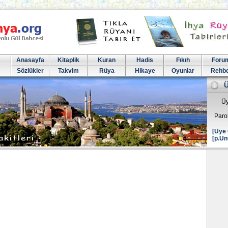
Anasayfa
Kitaplik
Kuran
Hadis
Fıkıh
Foru
Sözlükler
Takvim
Rüya
Hikaye
Oyunlar
Rehb
Üy
Paro
[Üye 
[p.Un