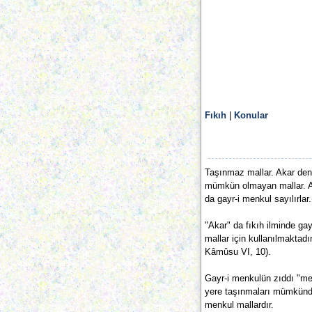
Fıkıh
|
Konular
Taşınmaz mallar. Akar deni
mümkün olmayan mallar. Ars
da gayr-i menkul sayılırlar.
"Akar" da fıkıh ilminde gay
mallar için kullanılmaktad
Kâmûsu VI, 10).
Gayr-i menkulün zıddı "men
yere taşınmaları mümkündür.
menkul mallardır.