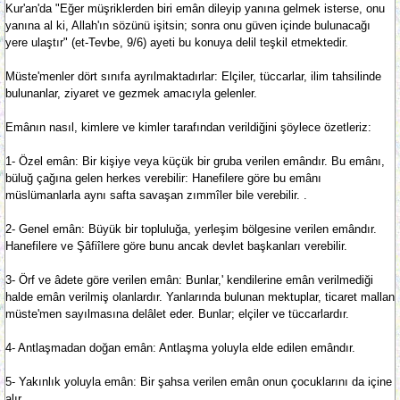
Kur'an'da "Eğer müşriklerden biri emân dileyip yanına gelmek isterse, onu
yanına al ki, Allah'ın sözünü işitsin; sonra onu güven içinde bulunacağı
yere ulaştır" (et-Tevbe, 9/6) ayeti bu konuya delil teşkil etmektedir.
Müste'menler dört sınıfa ayrılmaktadırlar: Elçiler, tüccarlar, ilim tahsilinde
bulunanlar, ziyaret ve gezmek amacıyla gelenler.
Emânın nasıl, kimlere ve kimler tarafından verildiğini şöylece özetleriz:
1- Özel emân: Bir kişiye veya küçük bir gruba verilen emândır. Bu emânı,
büluğ çağına gelen herkes verebilir: Hanefilere göre bu emânı
müslümanlarla aynı safta savaşan zımmîler bile verebilir. .
2- Genel emân: Büyük bir topluluğa, yerleşim bölgesine verilen emândır.
Hanefilere ve Şâfiîlere göre bunu ancak devlet başkanları verebilir.
3- Örf ve âdete göre verilen emân: Bunlar,' kendilerine emân verilmediği
halde emân verilmiş olanlardır. Yanlarında bulunan mektuplar, ticaret mallan
müste'men sayılmasına delâlet eder. Bunlar; elçiler ve tüccarlardır.
4- Antlaşmadan doğan emân: Antlaşma yoluyla elde edilen emândır.
5- Yakınlık yoluyla emân: Bir şahsa verilen emân onun çocuklarını da içine
alır.