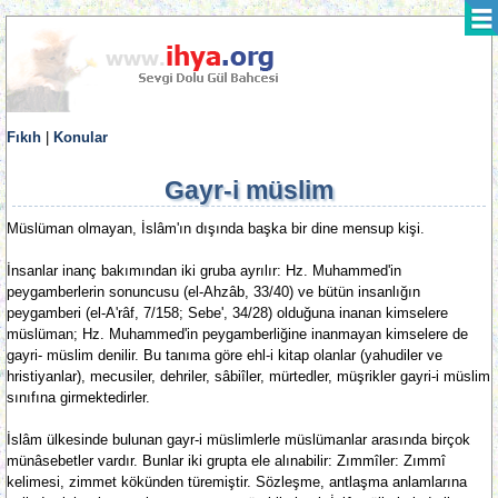
Fıkıh
|
Konular
Gayr-i müslim
Müslüman olmayan, İslâm'ın dışında başka bir dine mensup kişi.
İnsanlar inanç bakımından iki gruba ayrılır: Hz. Muhammed'in
peygamberlerin sonuncusu (el-Ahzâb, 33/40) ve bütün insanlığın
peygamberi (el-A'râf, 7/158; Sebe', 34/28) olduğuna inanan kimselere
müslüman; Hz. Muhammed'in peygamberliğine inanmayan kimselere de
gayri- müslim denilir. Bu tanıma göre ehl-i kitap olanlar (yahudiler ve
hristiyanlar), mecusiler, dehriler, sâbiîler, mürtedler, müşrikler gayri-i müslim
sınıfına girmektedirler.
İslâm ülkesinde bulunan gayr-i müslimlerle müslümanlar arasında birçok
münâsebetler vardır. Bunlar iki grupta ele alınabilir: Zımmîler: Zımmî
kelimesi, zimmet kökünden türemiştir. Sözleşme, antlaşma anlamlarına