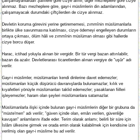
çalışamayanlardan Şafiîlere göre cizye alınır, diğer mezheplere göre cizye
alınmaz. Bazı mezheplere göre, gayr-i müslimlerin din adamlarından,
çalışamayacak durumdaki çiftçilerden de cizye alınmaz.
Devletin koruma görevini yerine getirememesi, zımmînin müslümanlarla
birlikte ülke savunmasına katılması, cizye ödemeyi engelleyen durumların
ortaya çıkması, ölüm hâli ve zımmînin müslüman olması gibi hallerde
cizye borcu düşer.
Harac, ictihad yoluyla alınan bir vergidir. Bir tür vergi bazan attırılabilir,
bazan da azalır. Devletlerarası ticaretlerden alınan vergiye de "uşûr" adı
verilir.
Gayr-i müslimler, müslümanları kendi dinlerine davet edemezler;
müslümanları küçük düşürücü davranışlarda bulunamazlar; kılık ve
kıyafetleri yönüyle müslümanları taklid edemezler; yasaklanan fiilleri
işleyemezler; haram olan şeyleri müslümanlara satamazlar.
Müslümanlarla ilişki içinde bulunan gayr-i müslimlerin diğer bir grubuna da
"müste'men" adı verilir; "güven içinde olan, emân verilen, güvenliğe
kavuşan" anlamlarını ifade eder. Terim olarak anlamı; belirli bir süre için
İslâm ülkesine girmek ve orada emin olarak kalabilmek için kendisine izin
verilmiş olan gayr-i müslime bu ad verilir.