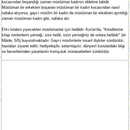
kocasından boşandığı zaman müslüman kadının iddetine tabidir.
Müslüman bir erkekten boşanan müslüman bir kadın kocasından nasıl
nafaka alıyorsa, gayr-i müslim bir kadın da müslüman bir erkekten ayrıldığı
zaman müslüman kadın gibi, nafaka alır.
Ehl-i kitabın yiyecekleri müslümanlar için helâldir. Kur'an'da, "Kendilerine
kitap verilenlerin yemeği, size helâl, sizin yemeğiniz de onlara helâldir" (el-
Mâide, 5/5) buyurulmaktadır. Gayr-i müslimlerle insanî ilişkiler sürdürülür;
hastaları ziyaret edilir, hediyeleşilir, selamlaşılır; dünyevî konulardaki bilgi
ve becerilerinden yararlanılır komşuluk münasebetleri sürdürülür.