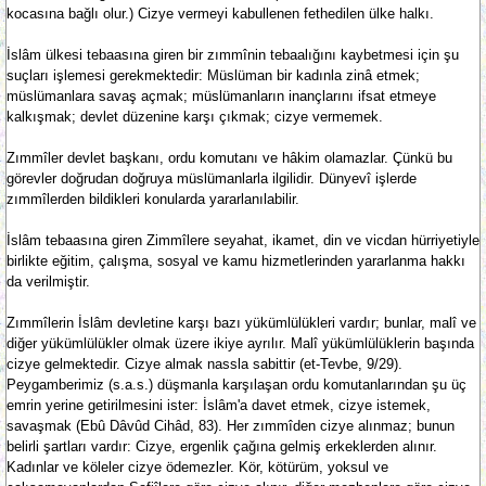
kocasına bağlı olur.) Cizye vermeyi kabullenen fethedilen ülke halkı.
İslâm ülkesi tebaasına giren bir zımmînin tebaalığını kaybetmesi için şu
suçları işlemesi gerekmektedir: Müslüman bir kadınla zinâ etmek;
müslümanlara savaş açmak; müslümanların inançlarını ifsat etmeye
kalkışmak; devlet düzenine karşı çıkmak; cizye vermemek.
Zımmîler devlet başkanı, ordu komutanı ve hâkim olamazlar. Çünkü bu
görevler doğrudan doğruya müslümanlarla ilgilidir. Dünyevî işlerde
zımmîlerden bildikleri konularda yararlanılabilir.
İslâm tebaasına giren Zimmîlere seyahat, ikamet, din ve vicdan hürriyetiyle
birlikte eğitim, çalışma, sosyal ve kamu hizmetlerinden yararlanma hakkı
da verilmiştir.
Zımmîlerin İslâm devletine karşı bazı yükümlülükleri vardır; bunlar, malî ve
diğer yükümlülükler olmak üzere ikiye ayrılır. Malî yükümlülüklerin başında
cizye gelmektedir. Cizye almak nassla sabittir (et-Tevbe, 9/29).
Peygamberimiz (s.a.s.) düşmanla karşılaşan ordu komutanlarından şu üç
emrin yerine getirilmesini ister: İslâm'a davet etmek, cizye istemek,
savaşmak (Ebû Dâvûd Cihâd, 83). Her zımmîden cizye alınmaz; bunun
belirli şartları vardır: Cizye, ergenlik çağına gelmiş erkeklerden alınır.
Kadınlar ve köleler cizye ödemezler. Kör, kötürüm, yoksul ve