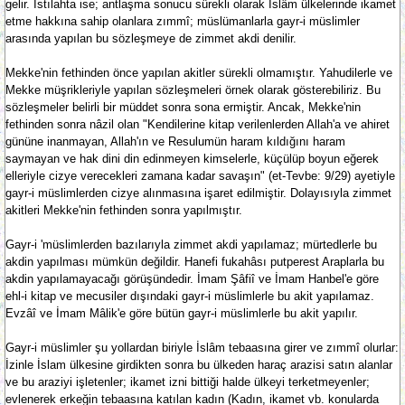
gelir. Istılahta ise; antlaşma sonucu sürekli olarak İslâm ülkelerinde ikamet
etme hakkına sahip olanlara zımmî; müslümanlarla gayr-i müslimler
arasında yapılan bu sözleşmeye de zimmet akdi denilir.
Mekke'nin fethinden önce yapılan akitler sürekli olmamıştır. Yahudilerle ve
Mekke müşrikleriyle yapılan sözleşmeleri örnek olarak gösterebiliriz. Bu
sözleşmeler belirli bir müddet sonra sona ermiştir. Ancak, Mekke'nin
fethinden sonra nâzil olan "Kendilerine kitap verilenlerden Allah'a ve ahiret
gününe inanmayan, Allah'ın ve Resulumün haram kıldığını haram
saymayan ve hak dini din edinmeyen kimselerle, küçülüp boyun eğerek
elleriyle cizye verecekleri zamana kadar savaşın" (et-Tevbe: 9/29) ayetiyle
gayr-i müslimlerden cizye alınmasına işaret edilmiştir. Dolayısıyla zimmet
akitleri Mekke'nin fethinden sonra yapılmıştır.
Gayr-i 'müslimlerden bazılarıyla zimmet akdi yapılamaz; mürtedlerle bu
akdin yapılması mümkün değildir. Hanefi fukahâsı putperest Araplarla bu
akdin yapılamayacağı görüşündedir. İmam Şâfiî ve İmam Hanbel'e göre
ehl-i kitap ve mecusiler dışındaki gayr-i müslimlerle bu akit yapılamaz.
Evzâî ve İmam Mâlik'e göre bütün gayr-i müslimlerle bu akit yapılır.
Gayr-i müslimler şu yollardan biriyle İslâm tebaasına girer ve zımmî olurlar:
İzinle İslam ülkesine girdikten sonra bu ülkeden haraç arazisi satın alanlar
ve bu araziyi işletenler; ikamet izni bittiği halde ülkeyi terketmeyenler;
evlenerek erkeğin tebaasına katılan kadın (Kadın, ikamet vb. konularda