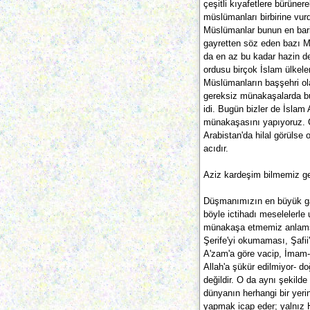
çeşitli kıyafetlere bürüner
müslümanları birbirine vurd
Müslümanlar bunun en bariz
gayretten söz eden bazı Mü
da en az bu kadar hazin değ
ordusu birçok İslam ülkeler
Müslümanların başşehri ola
gereksiz münakaşalarda b
idi. Bugün bizler de İslam
münakaşasını yapıyoruz. C
Arabistan'da hilal görüls
acıdır.
Aziz kardeşim bilmemiz ger
Düşmanımızın en büyük gaye
böyle ictihadı meselelerle
münakaşa etmemiz anlamsı
Şerife'yi okumaması, Şafi
A'zam'a göre vacip, İmam-ı
Allah'a şükür edilmiyor- d
değildir. O da aynı şekilde
dünyanın herhangi bir yeri
yapmak icap eder; yalnız 