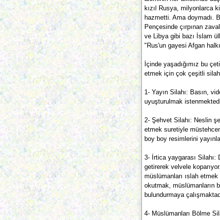
kızıl Rusya, milyonlarca k
hazmetti. Ama doymadı. Bu
Pençesinde çırpınan zaval
ve Libya gibi bazı İslam ül
"Rus'un gayesi Afgan halkı
İçinde yaşadığımız bu çeti
etmek için çok çeşitli sila
1- Yayın Silahı: Basın, vid
uyuşturulmak istenmektedi
2- Şehvet Silahı: Neslin 
etmek suretiyle müstehcenl
boy boy resimlerini yayınla
3- İrtica yaygarası Silahı:
getirerek velvele koparıyor
müslümanları ıslah etmek 
okutmak, müslümanların bil
bulundurmaya çalışmaktadı
4- Müslümanları Bölme Sil