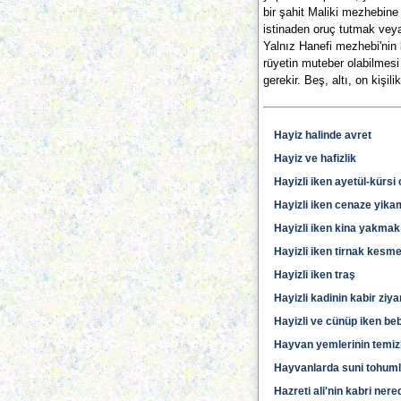
bir şahit Maliki mezhebine
istinaden oruç tutmak ve
Yalnız Hanefi mezhebi'nin 
rüyetin muteber olabilmesi
gerekir. Beş, altı, on kişil
Hayiz halinde avret
Hayiz ve hafizlik
Hayizli iken ayetül-kürs
Hayizli iken cenaze yik
Hayizli iken kina yakmak
Hayizli iken tirnak kesm
Hayizli iken traş
Hayizli kadinin kabir ziya
Hayizli ve cünüp iken b
Hayvan yemlerinin temizl
Hayvanlarda suni tohum
Hazreti ali'nin kabri ner