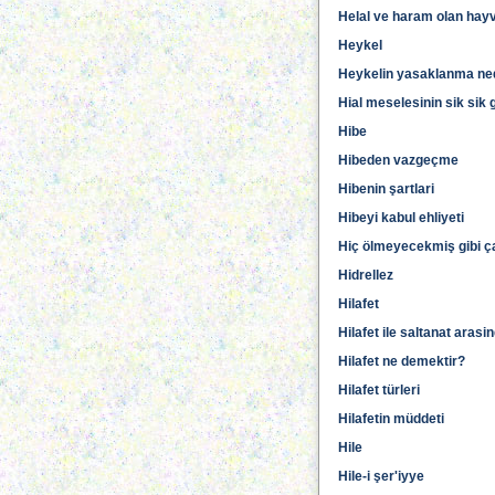
Helal ve haram olan hayva
Heykel
Heykelin yasaklanma ne
Hial meselesinin sik sik
Hibe
Hibeden vazgeçme
Hibenin şartlari
Hibeyi kabul ehliyeti
Hiç ölmeyecekmiş gibi ç
Hidrellez
Hilafet
Hilafet ile saltanat arasi
Hilafet ne demektir?
Hilafet türleri
Hilafetin müddeti
Hile
Hile-i şer'iyye