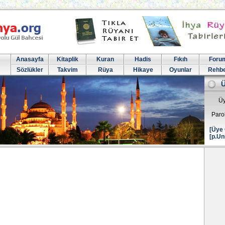
Anasayfa
Kitaplik
Kuran
Hadis
Fıkıh
Foru
Sözlükler
Takvim
Rüya
Hikaye
Oyunlar
Rehb
Üy
Paro
[Üye 
[p.Un