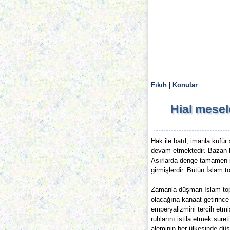
Fıkıh
|
Konular
Hial mesel
Hak ile batıl, imanla küfü
devam etmektedir. Bazan h
Asırlarda denge tamamen 
girmişlerdir. Bütün İslam to
Zamanla düşman İslam topr
olacağına kanaat getirince 
emperyalizmini tercih etmi
ruhlarını istila etmek sur
aleminin her ülkesinde düş