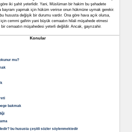
 göre iki şahit yeterlidir. Yani, Müslüman bir hakim bu şehadete
ya bayram yapmak için hüküm verirse onun hükmüne uymak gerekir.
bu hususta değişik bir durumu vardır. Ona göre hava açık olursa,
 için cemmi gafirin yani büyük cemaatın hilali müşahede etmesi
ik bir cemaatın müşahedesi yeterli değildir. Ancak, gayrızahir.
Konular
i okunur mu?
amak
ek
reti
ebege bakmak
iği
lama
ededir? bu hususta çeşitli sözler söylenmektedir