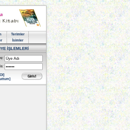
m
Terimler
er
İsimler
ÜYE İŞLEMLERİ
e:
la:
Ol]
uttum]