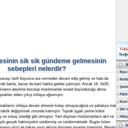
esinin sik sik gündeme gelmesinin
İ
sebepleri nelerdir?
İhya 
r savaşı tarih boyunca ara vermeden devam edip gelmiş ve hala da
Rehb
ak batıla, bazan da batıl hakka galebe çalmıştır. Ancak 19. Ve20.
Şami
imanın aleyhine bozulup müslümanlar esaret boyunduruğu altına
Fikih
prakları elden çıkıp istilaya uğramıştır.
Kavr
aklarını istilaya devam etmenin kolay olmayacağına ve pahalıya mal
Şiir 
taktik değiştirmek zorunda kalmıştır. Toprak işgalı yerine kültür
ş ve sonuç istediği gibi olmuştur. Yani düşman müslümanların akıl ve
Hika
etiyle gerçek hakimiyetini sürdürmüş ve sürdürmektedir. Bugün İslam
N
manın gözü ile bakan onun aklıyla düşünen insanlar türemiştir. Mesela