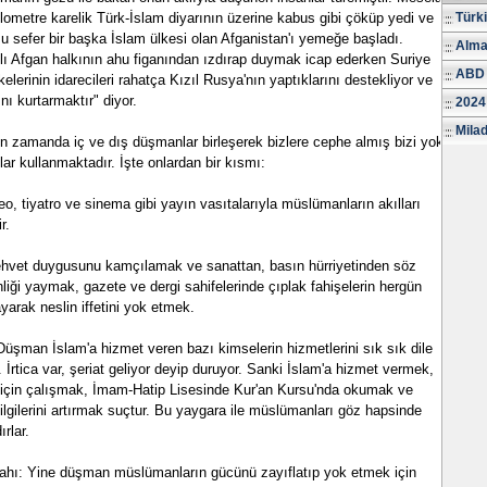
ilometre karelik Türk-İslam diyarının üzerine kabus gibi çöküp yedi ve
Türk
 sefer bir başka İslam ülkesi olan Afganistan'ı yemeğe başladı.
Alma
lı Afgan halkının ahu figanından ızdırap duymak icap ederken Suriye
ABD 
kelerinin idarecileri rahatça Kızıl Rusya'nın yaptıklarını destekliyor ve
nı kurtarmaktır" diyor.
2024
Milad
n zamanda iç ve dış düşmanlar birleşerek bizlere cephe almış bizi yok
hlar kullanmaktadır. İşte onlardan bir kısmı:
eo, tiyatro ve sinema gibi yayın vasıtalarıyla müslümanların akılları
r.
şehvet duygusunu kamçılamak ve sanattan, basın hürriyetinden söz
iği yaymak, gazete ve dergi sahifelerinde çıplak fahişelerin hergün
yarak neslin iffetini yok etmek.
 Düşman İslam'a hizmet veren bazı kimselerin hizmetlerini sık sık dile
. İrtica var, şeriat geliyor deyip duruyor. Sanki İslam'a hizmet vermek,
için çalışmak, İmam-Hatip Lisesinde Kur'an Kursu'nda okumak ve
gilerini artırmak suçtur. Bu yaygara ile müslümanları göz hapsinde
rlar.
ahı: Yine düşman müslümanların gücünü zayıflatıp yok etmek için