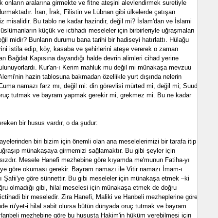
ek onların aralarına girmekte ve fitne ateşini alevlendirmek suretiyle
urmaktadır. İran, İrak, Filistin ve Lübnan gibi ülkelerde çatışan
 misalidir. Bu tablo ne kadar hazindir, değil mi? İslam'dan ve İslami
slümanların küçük ve ictihadı meseleler için birbirleriyle uğraşmaları
il midir? Bunların durumu bana tarihi bir hadiseyi hatırlattı. Hülağu
ini istila edip, köy, kasaba ve şehirlerini ateşe vererek o zaman
n Bağdat Kapısına dayandığı halde devrin alimleri cihad yerine
ulunuyorlardı. Kur'an-ı Kerim mahluk mu değil mi münakaşa mevzuu
 Alemi'nin hazin tablosuna bakmadan özellikle yurt dışında nelerin
uma namazı farz mı, değil mi: din görevlisi mürted mi, değil mi; Suudi
e oruç tutmak ve bayram yapmak gerekir mi, grekmez mi. Bu ne kadar
eken bir husus vardır, o da şudur:
lerinden biri bizim için önemli olan ana meselelerimizi bir tarafa itip
 uğraşıp münakaşaya girmemizi sağlamaktır. Bu gibi şeyler için
zdır. Mesele Hanefi mezhebine göre kıyamda me'munun Fatiha-yı
i'ye göre okuması gerekir. Bayram namazı ile Vitir namazı İmam-ı
 Şafii'ye göre sünnettir. Bu gibi meseleler için münakaşa etmek –ki
oğru olmadığı gibi, hilal meselesi için münakaşa etmek de doğru
 ictihadi bir meseledir. Zira Hanefi, Maliki ve Hanbeli mezheplerine göre
nde rü'yet-i hilal sabit olursa bütün dünyada oruç tutmak ve bayram
Hanbeli mezhebine göre bu hususta Hakim'in hüküm verebilmesi için