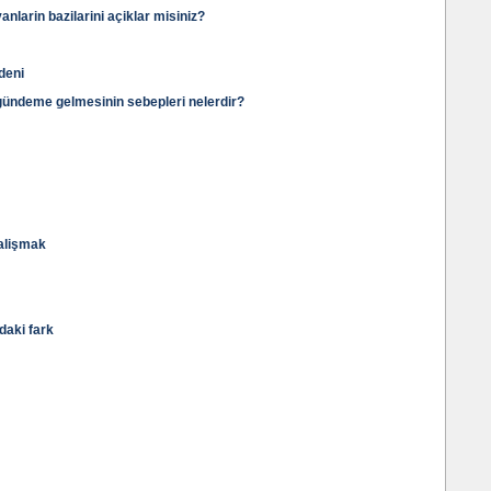
nlarin bazilarini açiklar misiniz?
deni
 gündeme gelmesinin sebepleri nelerdir?
alişmak
ndaki fark