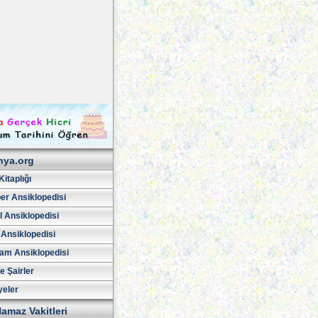
hya.org
Kitaplığı
er Ansiklopedisi
l Ansiklopedisi
 Ansiklopedisi
am Ansiklopedisi
ve Şairler
yeler
amaz Vakitleri