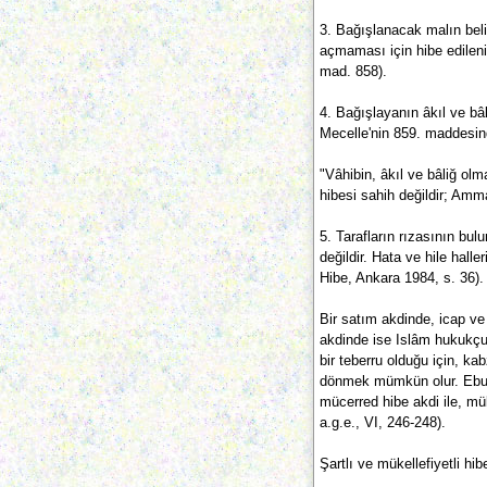
3. Bağışlanacak malın belir
açmaması için hibe edileni
mad. 858).
4. Bağışlayanın âkıl ve bâl
Mecelle'nin 859. maddesind
"Vâhibin, âkıl ve bâliğ ol
hibesi sahih değildir; Amma
5. Tarafların rızasının bul
değildir. Hata ve hile hall
Hibe, Ankara 1984, s. 36).
Bir satım akdinde, icap ve
akdinde ise Islâm hukukçul
bir teberru olduğu için, 
dönmek mümkün olur. Ebu H
mücerred hibe akdi ile, mü
a.g.e., VI, 246-248).
Şartlı ve mükellefiyetli hib