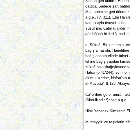
zaman geri alabilir. Ebû Yû
câizdir. Sadece şart batıl
Mal, sahibine geri dönmez (
a.g.e., IV, 311). Ebû Han
vasıtasıyla rivayet edilen,
Yusuf ise, Câbir (r.a)'den
gördüğünü bildirdiği hadisi
c. Süknâ: Bir kimsenin, e
bağışlamasıdır. Hanefilere
bağışlananın elinde âriyet 
lehine bağış yapılan kimse
süknâ hakkıbağışlayana ve
Hafsa (ö.41/244), evini öm
ölümü üzerine, Hafsa'nın mi
el-Muvotta', II,128, Akdiye
Ca'ferîlere göre, umrâ, ru
(AbdulKadir Şener, a.g.e., 
Hibe Yapacak Kimsenin Ehl
Mümeyyiz ve reşidlerin hib