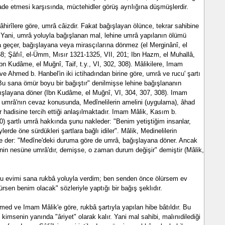
ifade etmesi karşısında, müctehidler görüş ayrılığına düşmüşlerdir.
âhirîlere göre, umrâ câizdir. Fakat bağışlayan ölünce, tekrar sahibine
r. Yani, umrâ yoluyla bağışlanan mal, lehine umrâ yapılanın ölümü
a geçer, bağışlayana veya mirasçılarına dönmez (el Merginânî, el
68; Şâfıî, el-Ümm, Mısır 1321-1325, VII, 201; Ibn Hazm, el Muhallâ,
bn Kudâme, el Muğnî, Taif, t.y., VI, 302, 308). Mâlikilere, Imam
 ve Ahmed b. Hanbel'in iki ictihadından birine göre, umrâ ve rucu' şartı
 "Bu sana ömür boyu bir bağıştır" denilmişse lehine bağışlananın
şlayana döner (Ibn Kudâme, el Muğnî, VI, 304, 307, 308). Imam
tlı umrâ'nın cevaz konusunda, Medînelilerin amelini (uygulama), âhad
r hadisine tercih ettiği anlaşılmaktadır. Imam Mâlik, Kasım b.
 şartlı umrâ hakkında şunu nakleder: "Benim yetiştiğim insanlar,
lerde öne sürdükleri şartlara bağlı idiler". Mâlik, Medinelilerin
 der: "Medîne'deki duruma göre de umrâ, bağışlayana döner. Ancak
nin nesüne umrâ'dır, demişse, o zaman durum değişir" demiştir (Mâlik,
Şu evimi sana rukbâ yoluyla verdim; ben senden önce ölürsem ev
rsen benim olacak" sözleriyle yaptığı bir bağış şeklıdır.
 ve Imam Mâlik'e göre, rukbâ şartıyla yapılan hibe bâtıldır. Bu
 kimsenin yanında "âriyet" olarak kalır. Yani mal sahibi, malınıdilediği