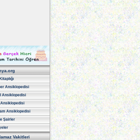
hya.org
Kitaplığı
er Ansiklopedisi
l Ansiklopedisi
 Ansiklopedisi
am Ansiklopedisi
ve Şairler
yeler
amaz Vakitleri