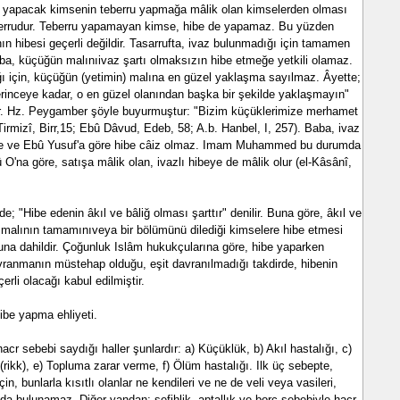
e yapacak kimsenin teberru yapmağa mâlik olan kimselerden olması
eberrudur. Teberru yapamayan kimse, hibe de yapamaz. Bu yüzden
ın hibesi geçerli değildir. Tasarrufta, ivaz bulunmadığı için tamamen
baba, küçüğün malınıivaz şartı olmaksızın hibe etmeğe yetkili olamaz.
ğı için, küçüğün (yetimin) malına en güzel yaklaşma sayılmaz. Âyette;
erinceye kadar, o en güzel olanından başka bir şekilde yaklaşmayın"
ur. Hz. Peygamber şöyle buyurmuştur: "Bizim küçüklerimize merhamet
Tirmizî, Birr,15; Ebû Dâvud, Edeb, 58; A.b. Hanbel, I, 257). Baba, ivaz
îfe ve Ebû Yusuf'a göre hibe câiz olmaz. Imam Muhammed bu durumda
 O'na göre, satışa mâlik olan, ivazlı hibeye de mâlik olur (el-Kâsânî,
; "Hibe edenin âkıl ve bâliğ olması şarttır" denilir. Buna göre, âkıl ve
 malının tamamınıveya bir bölümünü dilediği kimselere hibe etmesi
buna dahildir. Çoğunluk Islâm hukukçularına göre, hibe yaparken
vranmanın müstehap olduğu, eşit davranılmadığı takdirde, hibenin
erli olacağı kabul edilmiştir.
hibe yapma ehliyeti.
a hacr sebebi saydığı haller şunlardır: a) Küçüklük, b) Akıl hastalığı, c)
 (rikk), e) Topluma zarar verme, f) Ölüm hastalığı. Ilk üç sebepte,
n, bunlarla kısıtlı olanlar ne kendileri ve ne de veli veya vasileri,
uda bulunamaz. Diğer yandan; sefihlik, aptallık ve borç sebebiyle hacr