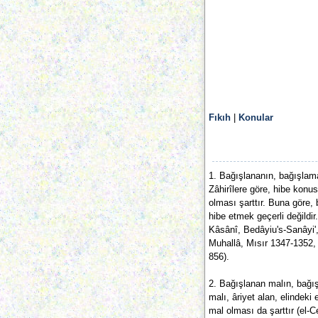
Fıkıh
|
Konular
1. Bağışlananın, bağışlam
Zâhirîlere göre, hibe kon
olması şarttır. Buna göre
hibe etmek geçerli değildir
Kâsânî, Bedâyiu's-Sanâyi',
Muhallâ, Mısır 1347-1352,
856).
2. Bağışlanan malın, bağış
malı, âriyet alan, elindek
mal olması da şarttır (el-Ce