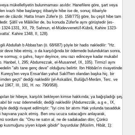
t veya mükellefiyetin bulunmaması asıldır. Hanefilere göre, şart veya
len ivazlı hibe başlangıç itibariyle hibe ise de, sonuç itibariyle
den de câizdir. Hatta Imam Züfer'e (ö. 158/775) göre, bu çeşit hibe tam
dir. Şâfiî ve Mâlikîler de, bu konuda Züfer'le aynı görüştedir (es-
e 1324-1331, XII, 79; Sahnun, el-Müdevvenetü'l-Kübrâ, Kahire 1323-
atta'. Kahire 1348, II, 128).
lgili Abdullah b Abbas'tan (ö. 68/687) şöyle bir hadis nakledilir: "Hz.
 bir deve hibe etmiş, o da karşılığında bir ödemede bulunduktan sonra,
ye sormuş; o şahıs, hayır deyince, onu razı edinceye kadar mukabıl
 b. Hanbel, I, 295; Abdurrezzak, el-Musannef, IX, 105). Tirmizî aynı
bedelin "altı tane genç deve" olduğunu belirtir. Ibn Hibbân'ın rivayetinde,
 Kureyş'ten veya Ensar'dan yahut Sakîf'ten olandan başka hiç. bir
den geçti" dediği nakledilir (el-Askalâni, Bulûğu'l-Merâm, Terc. ve
ul 1967, III, 191, H. no: 790/958).
apılan bir hibeye, karşılık bekleyen kimse hakkında; ya bağışladığı şey
abıl bir ıvaz ödenmelidir, dediği nakledilir (Abdurrezzâk, a.g e., IX,
yle dediği rivayet edilmiştir: "Iyi cins bir atımı Hak yolunda tasadduk
ibi hayvana yazık etmiş. Ben onu ucuza satacağını anlayarak,
ünü sordum da: "Onu ne satın al, ne de sadakadan dön; Çünkü
 kusmuğunu yiyen köpek gibidir" buyurdular (Müslim, Hibât, 1):