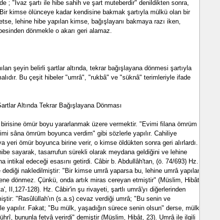
 ; "Ivaz şartı ile hibe sahih ve şart muteberdir" denildikten sonra,
 Bir kimse ölünceye kadar kendisine bakmak şartıyla mülkü olan bir
 etse, lehine hibe yapılan kimse, bağışlayanı bakmaya razı iken,
besinden dönmekle o akarı geri alamaz.
an şeyin belirli şartlar altında, tekrar bağışlayana dönmesi şartıyla
alıdır. Bu çeşit hibeler "umrâ", "rukbâ" ve "süknâ" terimleriyle ifade
 Şartlar Altında Tekrar Bağışlayana Dönması
, birisine ömür boyu yararlanmak üzere vermektir. "Evimi filana ömrüm
mi sâna ömrüm boyunca verdim" gibi sözlerle yapılır. Cahiliye
ya yeri ömür boyunca birine verir, o kimse öldükten sonra geri alırlardı.
hibe sayarak, tasarrufun sürekli olarak meydana geldiğini ve lehine
a intikal edeceği esasını getirdi. Câbir b. Abdullâh'tan, (ö. 74/693) Hz.
 dediği nakledilmiştir: "Bir kimse umrâ yaparsa bu, lehine umrâ yapılan
erene dönmez. Çünkü, onda artık miras cereyan etmiştir" (Müslim, Hibât,
', II,127-128). Hz. Câbir'in şu rivayeti, şartlı umrâ'yı diğerlerinden
emiştir: "Rasûlüllah'ın (s.a.s) cevaz verdiği umrâ; "Bu senin ve
e yapılır. Fakat; "Bu mülk, yaşadığın sürece senin olsun" derse, mülk,
hrî, bununla fetvâ verirdi" demiştir (Müslim, Hibât, 23). Umrâ ile ilgili