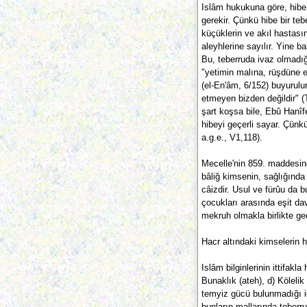
Islâm hukukuna göre, hib
gerekir. Çünkü hibe bir t
küçüklerin ve akıl hastasın
aleyhlerine sayılır. Yine 
Bu, teberruda ivaz olmadı
"yetimin malına, rüşdüne 
(el-En'âm, 6/152) buyurul
etmeyen bizden değildir" (
şart koşsa bile, Ebû Han
hibeyi geçerli sayar. Çünkü
a.g.e., V1,118).
Mecelle'nin 859. maddesinde
bâliğ kimsenin, sağlığında
câizdir. Usul ve fürûu da 
çocukları arasında eşit da
mekruh olmakla birlikte geç
Hacr altındaki kimselerin 
Islâm bilginlerinin ittifakl
Bunaklık (ateh), d) Kölelik
temyiz gücü bulunmadığı içi
bunların mallarında teberr