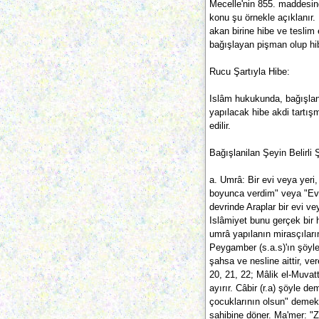
Mecelle'nin 855. maddesinde
konu şu örnekle açıklanır.
akan birine hibe ve teslim
bağışlayan pişman olup hi
Rucu Şartıyla Hibe:
Islâm hukukunda, bağışlanıl
yapılacak hibe akdi tartışm
edilir.
Bağışlanilan Şeyin Belirli
a. Umrâ: Bir evi veya yeri
boyunca verdim" veya "Evi
devrinde Araplar bir evi ve
Islâmiyet bunu gerçek bir 
umrâ yapılanın mirasçıların
Peygamber (s.a.s)'ın şöyle
şahsa ve nesline aittir, v
20, 21, 22; Mâlik el-Muvatta
ayırır. Câbir (r.a) şöyle d
çocuklarının olsun" demekl
sahibine döner. Ma'mer: "Zü