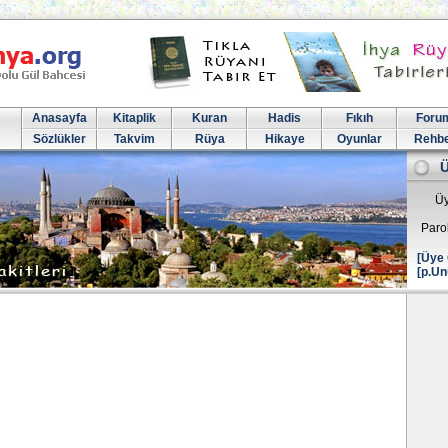
Anasayfa
Kitaplik
Kuran
Hadis
Fıkıh
Foru
Sözlükler
Takvim
Rüya
Hikaye
Oyunlar
Rehb
Üy
Paro
[Üye 
[p.Un