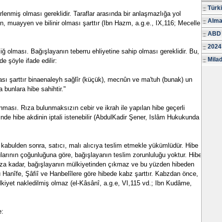
Türk
lenmiş olması gereklidir. Taraflar arasında bir anlaşmazlığa yol
Alma
n, muayyen ve bilinir olması şarttır (Ibn Hazm, a.g.e., IX,116; Mecelle,
ABD 
2024
iğ olması. Bağışlayanın teberru ehliyetine sahip olması gereklidir. Bu,
Milad
e şöyle ifade edilir:
ması şarttır binaenaleyh sağlîr (küçük), mecnûn ve ma'tuh (bunak) un
 bunlara hibe sahihtir."
unması. Rıza bulunmaksızın cebir ve ikrah ile yapılan hibe geçerli
erinde hibe akdinin iptali istenebilir (AbdulKadir Şener, Islâm Hukukunda
 kabulden sonra, satıcı, malı alıcıya teslim etmekle yükümlüdür. Hibe
arının çoğunluğuna göre, bağışlayanın teslim zorunluluğu yoktur. Hibe
kabza kadar, bağışlayanın mülkiyetinden çıkmaz ve bu yüzden hibeden
anîfe, Şâfiî ve Hanbelîlere göre hibede kabz şarttır. Kabzdan önce,
lkiyet nakledilmiş olmaz (el-Kâsânî, a.g.e, VI,115 vd.; Ibn Kudâme,
e: