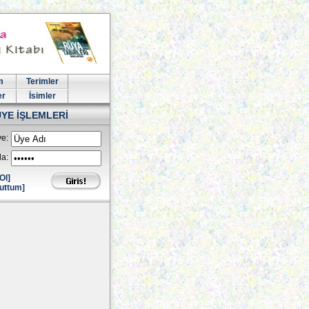
m
Terimler
er
İsimler
ÜYE İŞLEMLERİ
e:
la:
Ol]
uttum]