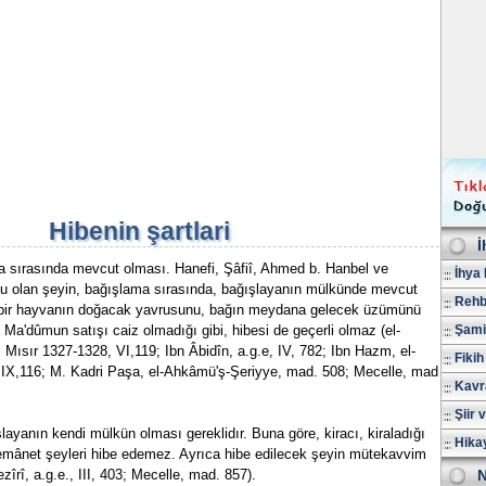
Hibenin şartlari
İ
a sırasında mevcut olması. Hanefi, Şâfiî, Ahmed b. Hanbel ve
İhya 
usu olan şeyin, bağışlama sırasında, bağışlayanın mülkünde mevcut
Rehb
, bir hayvanın doğacak yavrusunu, bağın meydana gelecek üzümünü
. Ma'dûmun satışı caiz olmadığı gibi, hibesi de geçerli olmaz (el-
Şami
 Mısır 1327-1328, VI,119; Ibn Âbidîn, a.g.e, IV, 782; Ibn Hazm, el-
Fikih
 IX,116; M. Kadri Paşa, el-Ahkâmü'ş-Şeriyye, mad. 508; Mecelle, mad.
Kavr
Şiir 
layanın kendi mülkün olması gereklidır. Buna göre, kiracı, kiraladığı
Hika
i emânet şeyleri hibe edemez. Ayrıca hibe edilecek şeyin mütekavvim
zîrî, a.g.e., III, 403; Mecelle, mad. 857).
N