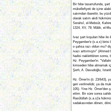
Bir hibe tasarrufunda, şar
mükellefiyeti de içine alabi
satımdan ibarettir, bu yüz
olarak satım akdi hükmünde
Serahsî, el-Mebsût, Kahir
1324, XV, 79; Mâlik, el-Muv
Ivaz şart koşulan hibe ile i
Peygamber'e (s.a.s) birisi
o şahsa razı oldun mu? di
ivazı arttırmıştır" (Ahmed
hadisi naklettikten sonra, 
Hz. Peygamber'in: "Vallahi
kimseden hibe almamak içim
Şerh, A. Davudoğlu, Istanb
Hz. Ömer'in (ö. 23/643), y
geri verilmelidir, ya da muk
105). Yine Hz. Ömer'den şö
ettim. Bir süre sonra sah
Rasûlüllah (s.a.s)'a hükm
sadakasından dönen, dönüp