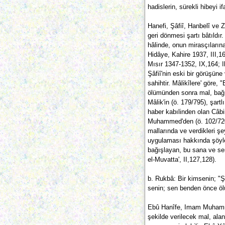
hadislerin, sürekli hibeyi 
Hanefi, Şâfiî, Hanbelî ve Z
geri dönmesi şartı bâtıldı
hâlinde, onun mirasçıların
Hidâye, Kahire 1937, III,1
Mısır 1347-1352, IX,164; I
Şâfiî'nin eski bir görüşüne
sahihtir. Mâlikîlere' göre,
ölümünden sonra mal, bağı
Mâlik'in (ö. 179/795), şar
haber kabılinden olan Câbi
Muhammed'den (ö. 102/720)
mallarında ve verdikleri şey
uygulaması hakkında şöyle
bağışlayan, bu sana ve se
el-Muvatta', II,127,128).
b. Rukbâ: Bir kimsenin; "
senin; sen benden önce ölü
Ebû Hanîfe, Imam Muhammed
şekilde verilecek mal, alan