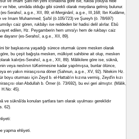
suf ve Imam Şâfiî'nin yeni ictihadına göre ise, rukbâ yoluyla hibe
dır ve hibe, umrâda olduğu gibi sürekli olarak meydana gelmiş bulunur.
es-Serahsî, a.g.e., XII, 89; el-Merginânî, a.g.e., III,168; Ibn Kudâme,
ife ve Imam Muhammed; Şa'bî (ö.105/723) ve Şureyh (ö. 78/697)
 umrâyı caiz gören, rukbâyı ise reddeden bir hadisi delil alırlar. Ebû
 rivayet edilen, Hz. Peygamberin hem umra'yı hem de rukbayı caiz
ne dayanır (es-Serahsî, a.g.e., XII, 89).
vini bir başkasına yaşadığı sürece oturmak üzere mesken olarak
 göre, bu çeşit bağışta mesken, mülkiyet sahibine ait olup, mesken
olarak kalır(es-Serahsî, a.g.e., XII, 89). Mâlikilere göre ise, süknâ,
nin veya neslının tüKerimesine kadar yapılmışsa, bunlar ölünce,
ya en yakın mirasçısına döner (Sahnun, a.g.e., XV, 92). Nitekim Hz.
ür boyu oturması için Zeyd b. el-Hattab'ın kızına vermiş, Zeyd'in kızı
rasçısı olan Abdullah b. Ömer (ö. 73/692), bu evi geri almıştır. (Mâlik,
, H.No: 45).
kbâ ve süknâ'da konulan şartlara tam olarak uyulması gereklidır
s. 62).
iyeti:
e yapma ehliyeti.