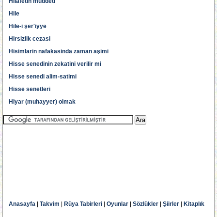
Hilafetin müddeti
Hile
Hile-i şer'iyye
Hirsizlik cezasi
Hisimlarin nafakasinda zaman aşimi
Hisse senedinin zekatini verilir mi
Hisse senedi alim-satimi
Hisse senetleri
Hiyar (muhayyer) olmak
Anasayfa
|
Takvim
|
Rüya Tabirleri
|
Oyunlar
|
Sözlükler
|
Şiirler
|
Kitaplık