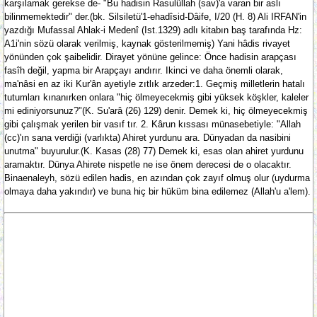
karşılamak gerekse de- "Bu hadisin Rasulüllah (sav)'a varan bir aslı
bilinmemektedir" der.(bk. Silsiletü'1-ehadîsid-Dâife, I/20 (H. 8) Ali IRFAN'in
yazdığı Mufassal Ahlak-i Medenî (Ist.1329) adlı kitabın baş tarafında Hz:
A1i'nin sözü olarak verilmiş, kaynak gösterilmemiş) Yani hâdis rivayet
yönünden çok şaibelidir. Dirayet yönüne gelince: Önce hadisin arapçası
fasîh değil, yapma bir Arapçayı andırır. Ikinci ve daha önemli olarak,
ma'nâsi en az iki Kur'ân ayetiyle zıtlık arzeder:1. Geçmiş milletlerin hatalı
tutumları kınanırken onlara "hiç ölmeyecekmiş gibi yüksek köşkler, kaleler
mi ediniyorsunuz?"(K. Su'arâ (26) 129) denir. Demek ki, hiç ölmeyecekmiş
gibi çalışmak yerilen bir vasıf tır. 2. Kârun kıssası münasebetiyle: "Allah
(cc)'ın sana verdiği (varlıkta) Ahiret yurdunu ara. Dünyadan da nasibini
unutma" buyurulur.(K. Kasas (28) 77) Demek ki, esas olan ahiret yurdunu
aramaktır. Dünya Ahirete nispetle ne ise önem derecesi de o olacaktır.
Binaenaleyh, sözü edilen hadis, en azından çok zayıf olmuş olur (uydurma
olmaya daha yakındır) ve buna hiç bir hüküm bina edilemez (Allah'u a'lem).