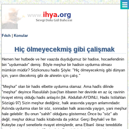
Fıkıh
|
Konular
Hiç ölmeyecekmiş gibi çalişmak
Hemen her hutbede ve her vaazda duyduğumuz bir hadise, hocaefendinin
biri "uydurmadır" demiş: Böyle meşhur bir hadisin uydurma olması
mümkün müdür? Sözkonusu hadis Şöyle: "Hiç ölmeyecekmiş gibi dünyan
için, yarın ölecekmiş gibi de ahiretin için çalış."
"Meşhur" olan bir hadis elbette uydurma olamaz. Ama hadîs dilinde
"meşhur" deyince Rasulülah (sav)'tan itibaren her devirde en az üç ravinin
rivayet etmiş olduğu hadis anlaşılır.(bk. Abdullah AYDINLI, Hadis Istilahları
Sözügü 97) Sizin meşhur dediğiniz, halk arasında yaygın anlamındadır.
Aslında uydurma olan bir söz, sonradan halk arasında yaygın, yani meşhur
hale gelebilir: Bu onun "sahih" olduğunu göstermez.Önce bu "söz" altı
değil, meşhur dokuz hadis kitabında da yoktur. Gerçi Beyhakî ve Ibn
Kuteybe zayıf senetlerle rivayet etmişlerdir, ama Elbanî -biraz tereddütle