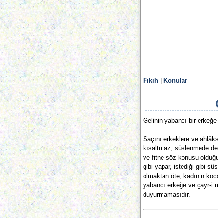
Fıkıh
|
Konular
Gelinin yabancı bir erkeğ
Saçını erkeklere ve ahlâk
kısaltmaz, süslenmede de 
ve fitne söz konusu olduğ
gibi yapar, istediği gibi s
olmaktan öte, kadının koca
yabancı erkeğe ve gayr-i 
duyurmamasıdır.