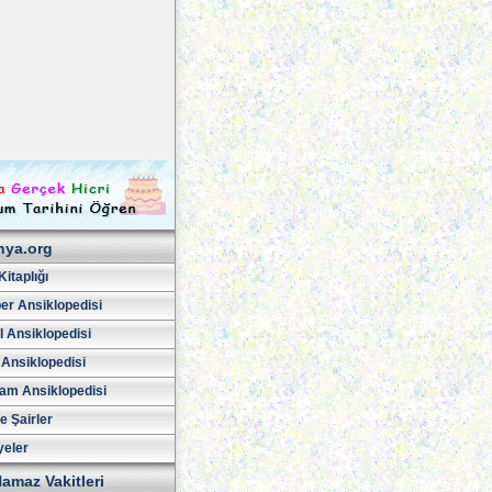
hya.org
Kitaplığı
er Ansiklopedisi
l Ansiklopedisi
 Ansiklopedisi
am Ansiklopedisi
ve Şairler
yeler
amaz Vakitleri