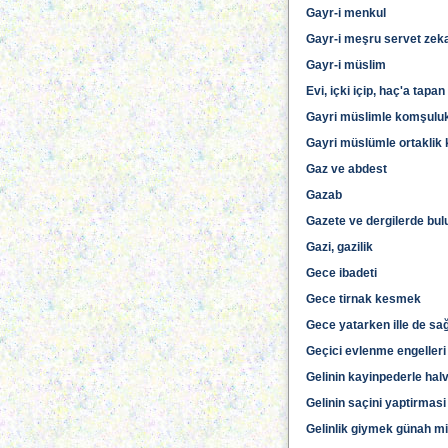
Gayr-i menkul
Gayr-i meşru servet zekat
Gayr-i müslim
Evi, içki içip, haç'a tap
Gayri müslimle komşuluk i
Gayri müslümle ortaklik
Gaz ve abdest
Gazab
Gazete ve dergilerde bu
Gazi, gazilik
Gece ibadeti
Gece tirnak kesmek
Gece yatarken ille de sağ
Geçici evlenme engelleri
Gelinin kayinpederle halv
Gelinin saçini yaptirmasi
Gelinlik giymek günah mi