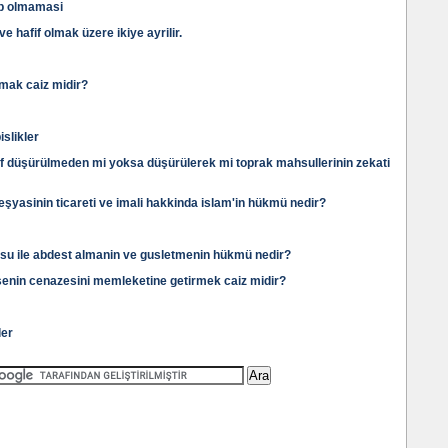
up olmamasi
e hafif olmak üzere ikiye ayrilir.
mak caiz midir?
slikler
f düşürülmeden mi yoksa düşürülerek mi toprak mahsullerinin zekati
şyasinin ticareti ve imali hakkinda islam'in hükmü nedir?
an su ile abdest almanin ve gusletmenin hükmü nedir?
senin cenazesini memleketine getirmek caiz midir?
ler