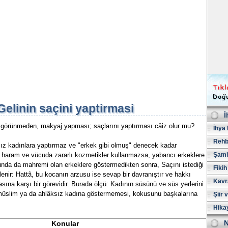
Gelinin saçini yaptirmasi
İ
e görünmeden, makyaj yapması; saçlarını yaptırması câiz olur mu?
İhya 
Rehb
sız kadınlara yaptırmaz ve "erkek gibi olmuş" denecek kadar
haram ve vücuda zararlı kozmetikler kullanmazsa, yabancı erkeklere
Şami
unda da mahremi olan erkeklere göstermedikten sonra, Saçını istediği
Fikih
üslenir: Hattâ, bu kocanın arzusu ise sevap bir davranıştır ve hakkı
Kavr
sına karşı bir görevidir. Burada ölçü: Kadının süsünü ve süs yerlerini
müslim ya da ahlâksız kadına göstermemesi, kokusunu başkalarına
Şiir 
Hika
N
Konular