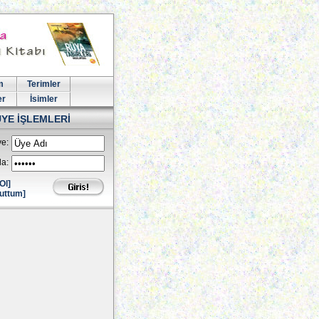
m
Terimler
er
İsimler
ÜYE İŞLEMLERİ
e:
la:
Ol]
uttum]