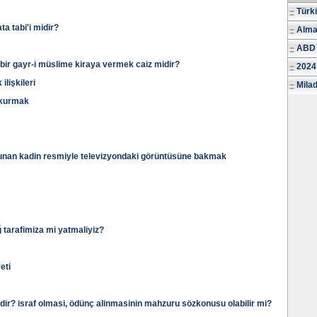
Türk
a tabi'i midir?
Alma
ABD 
an bir gayr-i müslime kiraya vermek caiz midir?
2024
lişkileri
Milad
 kurmak
lunan kadin resmiyle televizyondaki görüntüsüne bakmak
 tarafimiza mi yatmaliyiz?
eti
dir? israf olmasi, ödünç alinmasinin mahzuru sözkonusu olabilir mi?