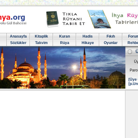
Anasayfa
Kitaplik
Kuran
Hadis
Fıkıh
Foru
Sözlükler
Takvim
Rüya
Hikaye
Oyunlar
Rehb
Üy
Paro
[Üye 
[p.Un