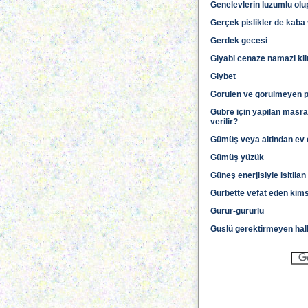
Genelevlerin luzumlu ol
Gerçek pislikler de kaba v
Gerdek gecesi
Giyabi cenaze namazi kil
Giybet
Görülen ve görülmeyen pi
Gübre için yapilan masra
verilir?
Gümüş veya altindan ev e
Gümüş yüzük
Güneş enerjisiyle isitil
Gurbette vefat eden kim
Gurur-gururlu
Guslü gerektirmeyen hal