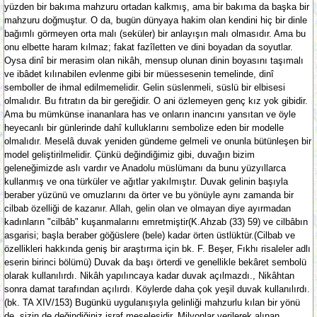
yüzden bir bakıma mahzuru ortadan kalkmış, ama bir bakıma da başka bir
mahzuru doğmuştur. O da, bugün dünyaya hakim olan kendini hiç bir dinle
bağımlı görmeyen orta malı (seküler) bir anlayışın malı olmasıdır. Ama bu
onu elbette haram kılmaz; fakat fazîletten ve dini boyadan da soyutlar.
Oysa dinî bir merasim olan nikâh, mensup olunan dinin boyasını taşımalı
ve ibâdet kılınabilen evlenme gibi bir müessesenin temelinde, dinî
semboller de ihmal edilmemelidir. Gelin süslenmeli, süslü bir elbisesi
olmalıdır. Bu fıtratın da bir gereğidir. O ani özlemeyen genç kız yok gibidir.
Ama bu mümkünse inananlara has ve onların inancını yansıtan ve öyle
heyecanlı bir günlerinde dahî kulluklarını sembolize eden bir modelle
olmalıdır. Meselâ duvak yeniden gündeme gelmeli ve onunla bütünleşen bir
model geliştirilmelidir. Çünkü değindiğimiz gibi, duvağın bizim
geleneğimizde aslı vardır ve Anadolu müslümanı da bunu yüzyıllarca
kullanmış ve ona türküler ve ağıtlar yakılmıştır. Duvak gelinin başıyla
beraber yüzünü ve omuzlarını da örter ve bu yönüyle aynı zamanda bir
cilbab özelliği de kazanır. Allah, gelin olan ve olmayan diye ayırmadan
kadınların "cilbâb" kuşanmalarını emretmiştir(K.Ahzab (33) 59) ve cilbâbın
asgarisi; başla beraber göğüslere (bele) kadar örten üstlüktür.(Cilbab ve
özellikleri hakkında geniş bir araştırma için bk. F. Beşer, Fıkhı risaleler adlı
eserin birinci bölümü) Duvak da başı örterdi ve genellikle bekâret sembolü
olarak kullanılırdı. Nikâh yapılıncaya kadar duvak açılmazdı., Nikâhtan
sonra damat tarafından açılırdı. Köylerde daha çok yeşil duvak kullanılırdı.
(bk. TA XIV/153) Bugünkü uygulanışıyla gelinliği mahzurlu kılan bir yönü
de, sizin de değindiğiniz israf meselesidir. Milyonlar verilerek alınan