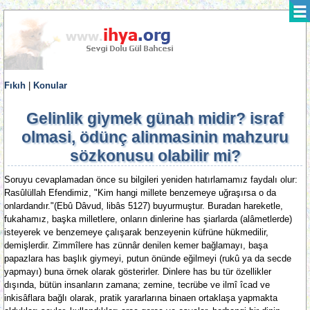
Fıkıh
|
Konular
Gelinlik giymek günah midir? israf
olmasi, ödünç alinmasinin mahzuru
sözkonusu olabilir mi?
Soruyu cevaplamadan önce su bilgileri yeniden hatırlamamız faydalı olur:
Rasûlüllah Efendimiz, "Kim hangi millete benzemeye uğraşırsa o da
onlardandır."(Ebû Dâvud, libâs 5127) buyurmuştur. Buradan hareketle,
fukahamız, başka milletlere, onların dinlerine has şiarlarda (alâmetlerde)
isteyerek ve benzemeye çalışarak benzeyenin küfrüne hükmedilir,
demişlerdir. Zimmîlere has zünnâr denilen kemer bağlamayı, başa
papazlara has başlık giymeyi, putun önünde eğilmeyi (rukû ya da secde
yapmayı) buna örnek olarak gösterirler. Dinlere has bu tür özellikler
dışında, bütün insanların zamana; zemine, tecrübe ve ilmî îcad ve
inkisâflara bağlı olarak, pratik yararlarına binaen ortaklaşa yapmakta