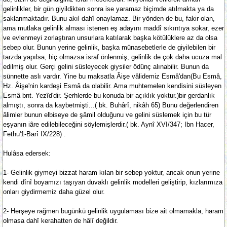
gelinlikler, bir gün giyildikten sonra ise yaramaz biçimde atılmakta ya da
saklanmaktadır. Bunu akıl dahî onaylamaz. Bir yönden de bu, fakir olan,
ama mutlaka gelinlik alması istenen eş adayını maddî sıkıntıya sokar, ezer
ve evlenmeyi zorlaştıran unsurlara katılarak başka kötülüklere az da olsa
sebep olur. Bunun yerine gelinlik, başka münasebetlerle de giyilebilen bir
tarzda yapılsa, hiç olmazsa israf önlenmiş, gelinlik de çok daha ucuza mal
edilmiş olur. Gerçi gelini süsleyecek giysiler ödünç alınabilir. Bunun da
sünnette aslı vardır. Yine bu maksatla Âişe vâlidemiz Esmâ'dan(Bu Esmâ,
Hz. Âişe'nin kardeşi Esmâ da olabilir. Ama muhtemelen kendisini süsleyen
Esmâ bnt. Yezîd'dir. Şerhlerde bu konuda bir açıklık yoktur.)bir gerdanlık
almıştı, sonra da kaybetmişti...( bk. Buhârî, nikâh 65) Bunu değerlendiren
âlimler bunun elbiseye de şâmil olduğunu ve gelini süslemek için bu tür
eşyanın iâre edilebileceğini söylemişlerdir.( bk. Aynî XVI/347; Ibn Hacer,
Fethu'1-Barî IX/228) .
Hulâsa edersek:
1- Gelinlik giymeyi bizzat haram kılan bir sebep yoktur, ancak onun yerine
kendi dînî boyamızı taşıyan duvaklı gelinlik modelleri geliştirip, kızlarımıza
onları giydirmemiz daha güzel olur.
2- Herşeye rağmen bugünkü gelinlik uygulaması bize ait olmamakla, haram
olmasa dahî kerahatten de hâlî değildir.