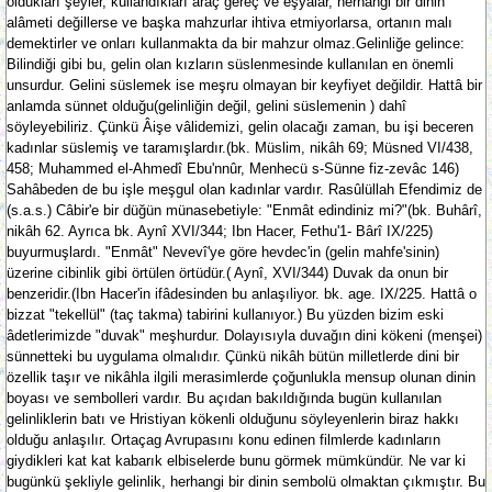
oldukları şeyler, kullandıkları araç gereç ve eşyalar, herhangi bir dinin
alâmeti değillerse ve başka mahzurlar ihtiva etmiyorlarsa, ortanın malı
demektirler ve onları kullanmakta da bir mahzur olmaz.Gelinliğe gelince:
Bilindiği gibi bu, gelin olan kızların süslenmesinde kullanılan en önemli
unsurdur. Gelini süslemek ise meşru olmayan bir keyfiyet değildir. Hattâ bir
anlamda sünnet olduğu(gelinliğin değil, gelini süslemenin ) dahî
söyleyebiliriz. Çünkü Âişe vâlidemizi, gelin olacağı zaman, bu işi beceren
kadınlar süslemiş ve taramışlardır.(bk. Müslim, nikâh 69; Müsned VI/438,
458; Muhammed el-Ahmedî Ebu'nnûr, Menhecü s-Sünne fiz-zevâc 146)
Sahâbeden de bu işle meşgul olan kadınlar vardır. Rasûlüllah Efendimiz de
(s.a.s.) Câbir'e bir düğün münasebetiyle: "Enmât edindiniz mi?"(bk. Buhârî,
nikâh 62. Ayrıca bk. Aynî XVI/344; Ibn Hacer, Fethu'1- Bârî IX/225)
buyurmuşlardı. "Enmât" Nevevî'ye göre hevdec'in (gelin mahfe'sinin)
üzerine cibinlik gibi örtülen örtüdür.( Aynî, XVI/344) Duvak da onun bir
benzeridir.(Ibn Hacer'in ifâdesinden bu anlaşıliyor. bk. age. IX/225. Hattâ o
bizzat "tekellül" (taç takma) tabirini kullanıyor.) Bu yüzden bizim eski
âdetlerimizde "duvak" meşhurdur. Dolayısıyla duvağın dini kökeni (menşei)
sünnetteki bu uygulama olmalıdır. Çünkü nikâh bütün milletlerde dini bir
özellik taşır ve nikâhla ilgili merasimlerde çoğunlukla mensup olunan dinin
boyası ve sembolleri vardır. Bu açıdan bakıldığında bugün kullanılan
gelinliklerin batı ve Hristiyan kökenli olduğunu söyleyenlerin biraz hakkı
olduğu anlaşılır. Ortaçag Avrupasını konu edinen filmlerde kadınların
giydikleri kat kat kabarık elbiselerde bunu görmek mümkündür. Ne var ki
bugünkü şekliyle gelinlik, herhangi bir dinin sembolü olmaktan çıkmıştır. Bu