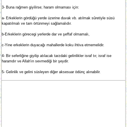
3- Buna rağmen giyilirse; haram olmaması için:
a- Erkeklerin gördüğü yerde üzerine duvak vb. atılmak sûretiyle süsü
kapatılmalı ve tam örtünmeyi sağlamalıdır.
b-Erkeklerin görecegi yerlerde dar ve şeffaf olmamalı,
c-Yine erkeklerin duyacağı mahallerde koku ihtiva etmemelidir.
4- Bir seferliğine giyilip atılacak tarzdaki gelinlikler israf tır, israf ise
haramdır ve Allah'ın sevmediği bir şeydir.
5- Gelinlik ve gelini süsleyen diğer aksesuar ödünç alınabilir.