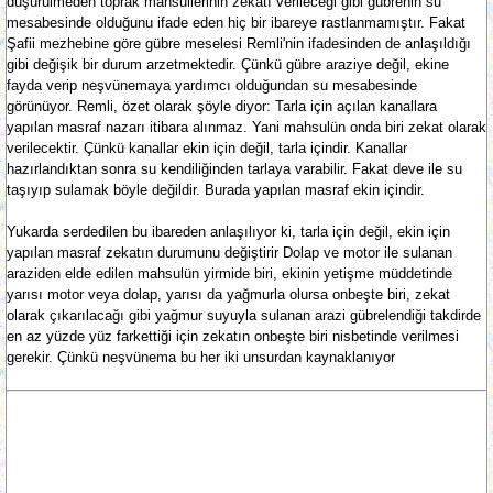
düşürülmeden toprak mahsullerinin zekatı verileceği gibi gübrenin su
mesabesinde olduğunu ifade eden hiç bir ibareye rastlanmamıştır. Fakat
Şafii mezhebine göre gübre meselesi Remli'nin ifadesinden de anlaşıldığı
gibi değişik bir durum arzetmektedir. Çünkü gübre araziye değil, ekine
fayda verip neşvünemaya yardımcı olduğundan su mesabesinde
görünüyor. Remli, özet olarak şöyle diyor: Tarla için açılan kanallara
yapılan masraf nazarı itibara alınmaz. Yani mahsulün onda biri zekat olarak
verilecektir. Çünkü kanallar ekin için değil, tarla içindir. Kanallar
hazırlandıktan sonra su kendiliğinden tarlaya varabilir. Fakat deve ile su
taşıyıp sulamak böyle değildir. Burada yapılan masraf ekin içindir.
Yukarda serdedilen bu ibareden anlaşılıyor ki, tarla için değil, ekin için
yapılan masraf zekatın durumunu değiştirir Dolap ve motor ile sulanan
araziden elde edilen mahsulün yirmide biri, ekinin yetişme müddetinde
yarısı motor veya dolap, yarısı da yağmurla olursa onbeşte biri, zekat
olarak çıkarılacağı gibi yağmur suyuyla sulanan arazi gübrelendiği takdirde
en az yüzde yüz farkettiği için zekatın onbeşte biri nisbetinde verilmesi
gerekir. Çünkü neşvünema bu her iki unsurdan kaynaklanıyor