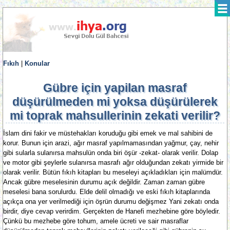
Fıkıh
|
Konular
Gübre için yapilan masraf
düşürülmeden mi yoksa düşürülerek
mi toprak mahsullerinin zekati verilir?
İslam dini fakir ve müstehakları koruduğu gibi emek ve mal sahibini de
korur. Bunun için arazi, ağır masraf yapılmamasından yağmur, çay, nehir
gibi sularla sulanırsa mahsulün onda biri öşür -zekat- olarak verilir. Dolap
ve motor gibi şeylerle sulanırsa masrafı ağır olduğundan zekatı yirmide bir
olarak verilir. Bütün fıkıh kitapları bu meseleyi açıkladıkları için malümdür.
Ancak gübre meselesinin durumu açık değildir. Zaman zaman gübre
meselesi bana sorulurdu. Elde delil olmadığı ve eski fıkıh kitaplarında
açıkça ona yer verilmediği için öşrün durumu değişmez Yani zekatı onda
birdir, diye cevap verirdim. Gerçekten de Hanefi mezhebine göre böyledir.
Çünkü bu mezhebe göre tohum, amele ücreti ve sair masraflar