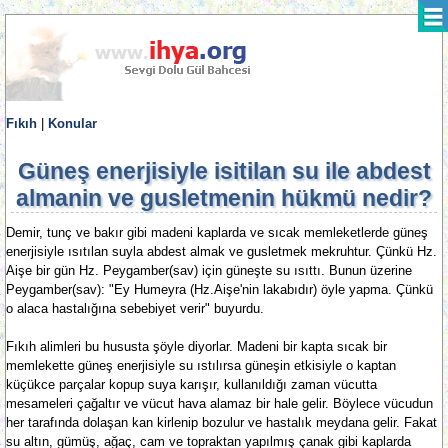
Fıkıh
|
Konular
Güneş enerjisiyle isitilan su ile abdest
almanin ve gusletmenin hükmü nedir?
Demir, tunç ve bakır gibi madeni kaplarda ve sıcak memleketlerde güneş
enerjisiyle ısıtılan suyla abdest almak ve gusletmek mekruhtur. Çünkü Hz.
Aişe bir gün Hz. Peygamber(sav) için güneşte su ısıttı. Bunun üzerine
Peygamber(sav): "Ey Humeyra (Hz.Aişe'nin lakabıdır) öyle yapma. Çünkü
o alaca hastalığına sebebiyet verir" buyurdu.
Fıkıh alimleri bu hususta şöyle diyorlar. Madeni bir kapta sıcak bir
memlekette güneş enerjisiyle su ıstılırsa güneşin etkisiyle o kaptan
küçükce parçalar kopup suya karışır, kullanıldığı zaman vücutta
mesameleri çağaltır ve vücut hava alamaz bir hale gelir. Böylece vücudun
her tarafında dolaşan kan kirlenip bozulur ve hastalık meydana gelir. Fakat
su altın, gümüş, ağaç, cam ve topraktan yapılmış çanak gibi kaplarda