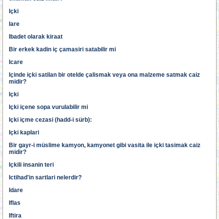
Içki
Iare
Ibadet olarak kiraat
Bir erkek kadin iç çamasiri satabilir mi
Icare
Içinde içki satilan bir otelde çalismak veya ona malzeme satmak caiz
midir?
Içki
Içki içene sopa vurulabilir mi
Içki içme cezasi (hadd-i sürb):
Içki kaplari
Bir gayr-i müslime kamyon, kamyonet gibi vasita ile içki tasimak caiz
midir?
Içkili insanin teri
Ictihad'in sartlari nelerdir?
Idare
Iflas
Iftira