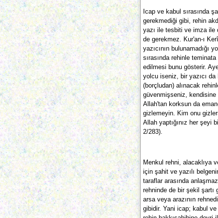
Icap ve kabul sırasında ş
gerekmediği gibi, rehin akdi
yazı ile tesbiti ve imza ile
de gerekmez. Kur'an-ı Kerî
yazıcının bulunamadığı yo
sırasında rehinle teminat
edilmesi bunu gösterir. Ay
yolcu iseniz, bir yazıcı d
(borçludan) alınacak rehinle
güvenmişseniz, kendisine 
Allah'tan korksun da emane
gizlemeyin. Kim onu gizler
Allah yaptığınız her şeyi bi
2/283).
Menkul rehni, alacaklıya v
için şahit ve yazılı belgen
taraflar arasında anlaşma
rehninde de bir şekil şartı
arsa veya arazının rehned
gibidir. Yani icap; kabul v
rehin hakkısahibine devri 