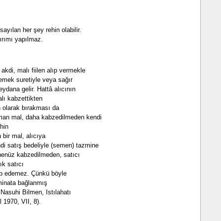
yılan her şey rehin olabilir.
ırımı yapılmaz.
akdi, malı fiilen alıp vermekle
lemek suretiyle veya sağır
meydana gelir. Hattâ alıcının
alı kabzettikten
n olarak bırakması da
lman mal, daha kabzedilmeden kendi
ehin
 bir mal, alıcıya
di satış bedeliyle (semen) tazmine
l henüz kabzedilmeden, satıcı
ık satıcı
lep edemez. Çünkü böyle
eminata bağlanmış
Nasuhi Bilmen, Istılahatı
 1970, VII, 8).