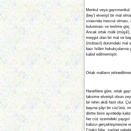
Menkul veya gayrımenkul bi
(bey') elverişli bir mal olm
sırasında mevcut olması, 
bulunması ve teslime güç 
Ancak ortak mülk (mûşâ'), 
meşgul olan bir mal ve baş
(muttasıl) durumdaki mal a
bazı Islâm hukukçularına g
kabul edilmemiştir.
Ortak malların rehnedilmes
Hanefilere göre, ortak gay
taksime elverişli olsun vey
bir rehin akdi fasit olur. Ç
başına şâyi bir cüz'ünü, m
dörtte birini ayırdedip k
her cüz üzerindeki yaygın 
kabzın gerçekleşmesine eng
Çünkü hibe, zarûret sebebi