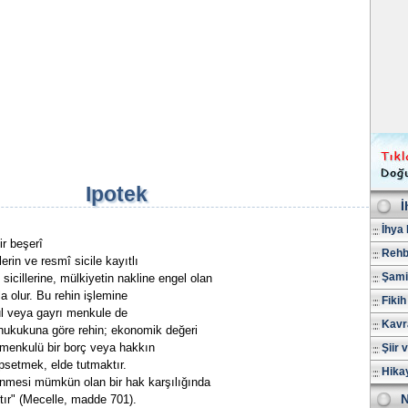
Ipotek
İ
İhya 
ir beşerî
Rehb
rin ve resmî sicile kayıtlı
Şami
 sicillerine, mülkiyetin nakline engel olan
a olur. Bu rehin işlemine
Fikih
ul veya gayrı menkule de
Kavr
m hukukuna göre rehin; ekonomik değeri
ımenkulü bir borç veya hakkın
Şiir 
psetmek, elde tutmaktır.
Hika
enmesi mümkün olan bir hak karşılığında
N
ır" (Mecelle, madde 701).