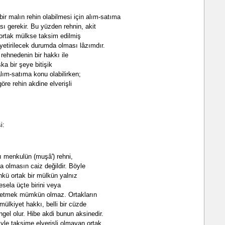
r malın rehin olabilmesi için alım-satıma
ası gerekir. Bu yüzden rehnin, akit
ortak mülkse taksim edilmiş
yetirilecek durumda olması lâzımdır.
rehnedenin bir hakkı ile
ka bir şeye bitişik
lım-satıma konu olabilirken;
öre rehin akdine elverişli
i:
rı menkulün (muşâ') rehni,
a olmasın caiz değildir. Böyle
ünkü ortak bir mülkün yalnız
esela üçte birini veya
abzetmek mümkün olmaz. Ortakların
mülkiyet hakkı, belli bir cüzde
el olur. Hibe akdi bunun aksinedir.
yle taksime elverişli olmayan ortak