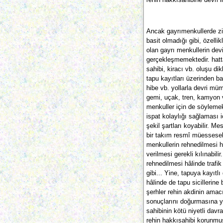
Ancak gayrımenkullerde zil
basit olmadığı gibi, özellikl
olan gayrı menkullerin devi
gerçekleşmemektedir. hatt
sahibi, kiracı vb. oluşu di
tapu kayıtları üzerinden b
hibe vb. yollarla devri mü
gemi, uçak, tren, kamyon ve
menkuller için de söyleme
ispat kolaylığı sağlaması i
şekil şartları koyabilir. Mes
bir takım resmî müessesel
menkullerin rehnedilmesi hâ
verilmesi gerekli kılınabilir
rehnedilmesi hâlinde trafi
gibi... Yine, tapuya kayıtl
hâlinde de tapu sicillerin
şerhler rehin akdinin ama
sonuçlarını doğurmasına y
sahibinin kötü niyetli davra
rehin hakkısahibi korunmuş