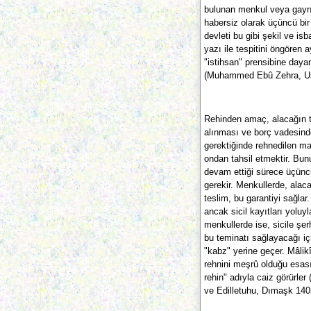
bulunan menkul veya gayr
habersiz olarak üçüncü bi
devleti bu gibi şekil ve isb
yazı ile tespitini öngören 
"istihsan" prensibine dayan
(Muhammed Ebû Zehra, Usûl
Rehinden amaç, alacağın t
alınması ve borç vadesind
gerektiğinde rehnedilen mal
ondan tahsil etmektir. Bunu
devam ettiği sürece üçünc
gerekir. Menkullerde, alac
teslim, bu garantiyi sağlar
ancak sicil kayıtları yoluy
menkullerde ise, sicile şe
bu teminatı sağlayacağı içi
"kabz" yerine geçer. Mâlikî
rehnini meşrû olduğu esas
rehin" adıyla caiz görürler 
ve Edilletuhu, Dımaşk 140