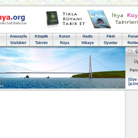
Anasayfa
Kitaplik
Kuran
Hadis
Fıkıh
Foru
Sözlükler
Takvim
Rüya
Hikaye
Oyunlar
Rehb
Üy
Paro
[Üye 
[p.Un