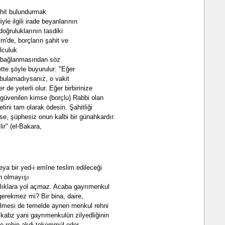
ahit bulundurmak
yle ilgili irade beyanlarının
 doğruluklarının tasdiki
m'de, borçların şahit ve
lculuk
a bağlanmasından söz
ette şöyle buyurulur: "Eğer
a bulamadıysanız, o vakit
r de yeterli olur. Eğer birbirinize
güvenilen kimse (borçlu) Rabbi olan
tini tam olarak ödesin. Şahitliği
se, şüphesiz onun kalbi bir günahkardır.
lir" (el-Bakara,
eya bir yed-i emîne teslim edileceği
in olmayışı
zlıklara yol açmaz. Acaba gayrımenkul
 gerekmez mi? Bir bina, daire,
ilmesi de temelde aynen menkul rehni
e kabz yani gayrımenkulün zilyedliğinin
ile rehin akdi tekemmül eder.