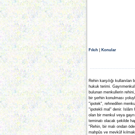
Fıkıh
|
Konular
Rehin karşılığı kullanılan b
hukuk terimi. Gayrımenkulle
bulunan menkullerin rehini,
bir şerhin konulması yoluyl
"ipotek", rehnedilen menk
"ipotekli mal" denir. Islâ
olan bir menkul veya gayr
teminatı olacak şekilde ha
"Rehin, bir malı ondan öd
mahpûs ve mevkûf kılmakt