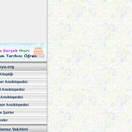
hya.org
Kitaplığı
er Ansiklopedisi
l Ansiklopedisi
 Ansiklopedisi
am Ansiklopedisi
ve Şairler
yeler
amaz Vakitleri