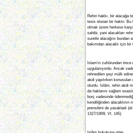
Rehin hakkı, bir alacağa t
tesis olunan bir haktır. Bu
olmak üzere herkese karşı i
sahibi, yani alacakları re
suretle alacağını bundan a
bakımdan alacaklı için bir 
İslam'ın zuhûrundan önce A
uygulanıyordu. Ancak vade
rehnedilen şeyi mülk edine
akdi yapılırken konusulan
olurdu. Islâm, rehin akdi m
da haklarını sağlam esasla
borç vadesinde ödenmediği 
kendiliğinden alacaklının 
prensibini de yasakladı (el
1327/1909, VI, 145).
Islâm hukukuna göre