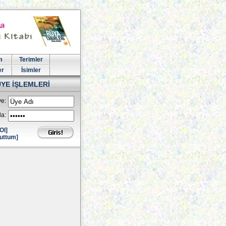
m
Terimler
er
İsimler
ÜYE İŞLEMLERİ
e:
la:
Ol]
uttum]