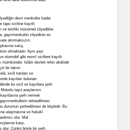
yedliğin devri menkuller kadar
e tapu siciline kayıtlı
r ve temliki mücerred zilyedlikle
a, gayrımenkulün zilyedinin ev
kkate alınmaksızın,
aşkasına satış,
mkün olmaktadır. Aynı şeyi
 otomobil gibi resmî sicillere kayıtlı
k mümkündür. Islâm devleti rehin akdinde
çin bir takım
elâ; sicili tutuları ve
erde kayıtları bulunan
linde bu sicil ve kayıtlara şerh
. Motorlu taşıt araçlarının
k kayıtlarına şerh vermek
ı gayrımenkullerin rehnedilmesi
e bu durumun şerhedilmesi de böyledir. Bu
cına ulaşmasına ve hukukî
ardımcı olur. Mal
nışlarına karşı,
 olur. Çünkü böyle bir şerh