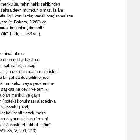
ımenkulün, rehin hakkısahibinden
r şahsa devri mümkün olmaz. Islâm
atla ilgili konularda; vadeli borçlanmaların
ayete (el-Bakara, 2/282) ve
arak kanunlar çıkarabilir
ü'l Fıkh, s. 263 vd.).
eminat altına
e ödenmediği takdirde
ı sattırarak, alacağı
n için de rehin malın rehin işlemi
ü bir şahsa devredilmemesi
aklının kabzı veya yed-i emine
. Başkasına devir ve temliki
la olan menkul ve gayrı
rh (ipotek) konulması alacaklıya
n, ipotek işlemi,
ler bölünebilir ortak malın
ına dayanarak bunu "resmî
(ez-Zühaylî, el-Fıkhu'l-Islâmî
5/1985, V, 209, 210).