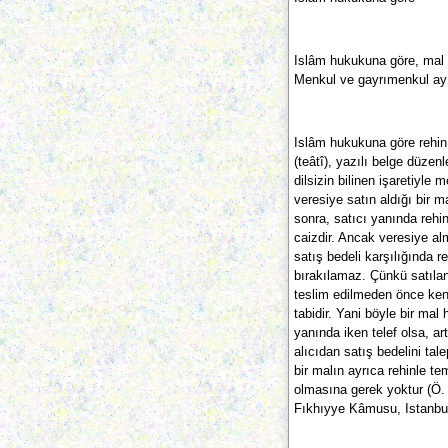
Islâm hukukuna göre, mal sa
Menkul ve gayrımenkul ay
Islâm hukukuna göre rehin 
(teâtî), yazılı belge düzen
dilsizin bilinen işaretiyle 
veresiye satın aldığı bir m
sonra, satıcı yanında rehi
caizdir. Ancak veresiye a
satış bedeli karşılığında r
bırakılamaz. Çünkü satılan
teslim edilmeden önce ken
tabidir. Yani böyle bir ma
yanında iken telef olsa, art
alıcıdan satış bedelini ta
bir malın ayrıca rehinle t
olmasına gerek yoktur (Ö. 
Fıkhıyye Kâmusu, Istanbul