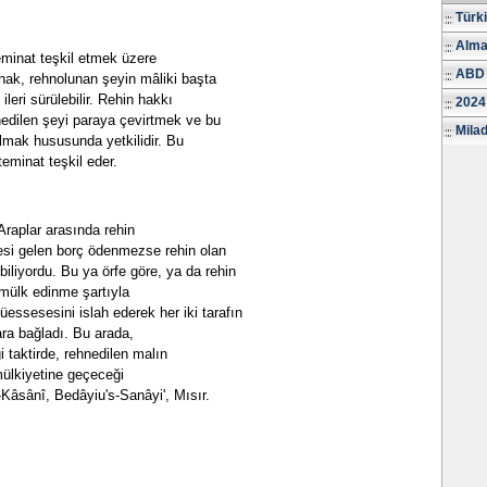
Türk
Alma
eminat teşkil etmek üzere
ABD 
 hak, rehnolunan şeyin mâliki başta
leri sürülebilir. Rehin hakkı
2024
hnedilen şeyi paraya çevirtmek ve bu
Milad
lmak hususunda yetkilidir. Bu
teminat teşkil eder.
raplar arasında rehin
si gelen borç ödenmezse rehin olan
biliyordu. Bu ya örfe göre, ya da rehin
 mülk edinme şartıyla
üessesesini islah ederek her iki tarafın
ra bağladı. Bu arada,
taktirde, rehnedilen malın
mülkiyetine geçeceği
-Kâsânî, Bedâyiu's-Sanâyi', Mısır.