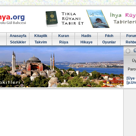
Anasayfa
Kitaplik
Kuran
Hadis
Fıkıh
Foru
Sözlükler
Takvim
Rüya
Hikaye
Oyunlar
Rehb
Üy
Paro
[Üye 
[p.Un