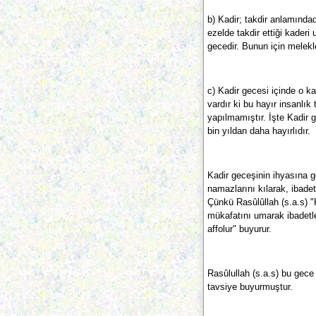
b) Kadir; takdir anlamındad
ezelde takdir ettiği kaderi
gecedir. Bunun için melekl
c) Kadir gecesi içinde o ka
vardır ki bu hayır insanlık 
yapılmamıştır. İşte Kadir 
bin yıldan daha hayırlıdır.
Kadir geceşinin ihyasına 
namazlarını kılarak, ibade
Çünkü Rasûlûllah (s.a.s) 
mükafatını umarak ibadetl
affolur" buyurur.
Rasûlullah (s.a.s) bu gec
tavsiye buyurmuştur.