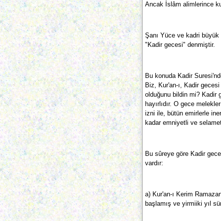
Ancak İslâm alimlerince kuv
Şanı Yüce ve kadri büyük 
"Kadir gecesi" denmiştir.
Bu konuda Kadir Suresi'nd
Biz, Kur'an-ı, Kadir gecesi
olduğunu bildin mi? Kadir 
hayırlıdır. O gece melekler
izni ile, bütün emirlerle in
kadar emniyetli ve selametl
Bu sûreye göre Kadir geceşi
vardır:
a) Kur'an-ı Kerim Ramazan
başlamış ve yirmiiki yıl sü