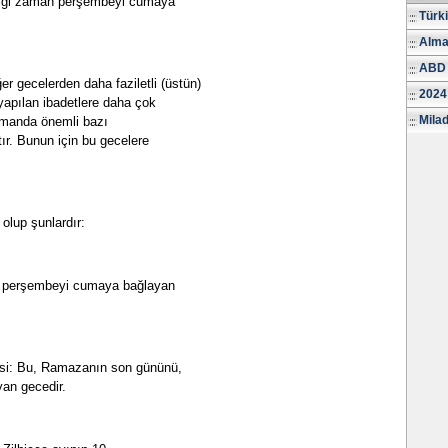
iği zaman perşembeyi cumaya
Türk
Alma
ABD 
ğer gecelerden daha faziletli (üstün)
2024
yapılan ibadetlere daha çok
Milad
amanda önemli bazı
tır. Bunun için bu gecelere
olup şunlardır:
a perşembeyi cumaya bağlayan
si: Bu, Ramazanın son gününü,
an gecedir.