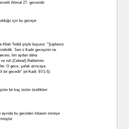
vetli ihtimal 27. gecesidir.
olduğu için bu geceye
e Allah Teâlâ şöyle buyurur: "Şüphesiz
 indirdik. Sen o Kadir geceşinin ne
gecesi, bin aydan daha
 ve ruh (Cebrail) Rablerinin
erler. O gece, şafak atıncaya
i bir gecedir" (el-Kadr, 97/1-5).
nin bir kaç üstün özellikleri
 ayında bu geceden itibaren inmeye
rmüştür.