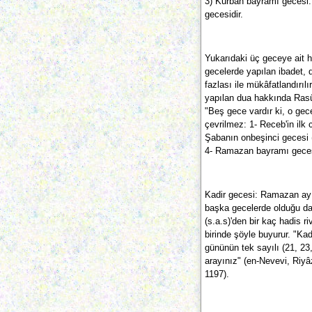
3) Kurban bayramı gecesi: 
gecesidir.
Yukarıdaki üç geceye ait h
gecelerde yapılan ibadet, d
fazlası ile mükâfatlandırıl
yapılan dua hakkında Rasûl
"Beş gece vardır ki, o gece
çevrilmez: 1- Receb'in ilk
Şabanın onbeşinci gecesi 
4- Ramazan bayramı geces
Kadir gecesi: Ramazan ayı
başka gecelerde olduğu da 
(s.a.s)'den bir kaç hadis ri
birinde şöyle buyurur. "Ka
gününün tek sayılı (21, 23
arayınız" (en-Nevevi, Riyâz
1197).