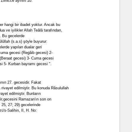
Zilhicce ayının 10.
er hangi bir ibadet yoktur. Ancak bu
ua ve iyilikler Allah Teâlâ tarafından,
ır. Bu gecelerde
ûllah (s.a.s) şöyle buyurur:
lerde yapılan dualar geri
 cuma gecesi (Regâib gecesi) 2-
(Beraat gecesi) 3- Cuma gecesi
i 5- Kurban bayramı gecesi ".
nın 27. gecesidir. Fakat
rivayet edilmiştir. Bu konuda Râsulullah
vayet edilmiştir. Bunların
dir,gecesini Ramazan'ın son on
, 25, 27; 29) gecelerinde
ü's-Salihin, II, H. No: