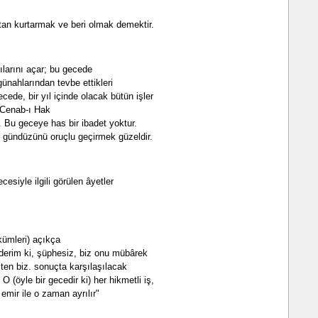
ktan kurtarmak ve beri olmak demektir.
ılarını açar; bu gecede
günahlarından tevbe ettikleri
ecede, bir yıl içinde olacak bütün işler
 Cenab-ı Hak
r. Bu geceye has bir ibadet yoktur.
, gündüzünü oruçlu geçirmek güzeldir.
cesiyle ilgili görülen âyetler
kümleri) açıkça
ederim ki, şüphesiz, biz onu mübârek
kten biz. sonuçta karşılaşılacak
. O (öyle bir gecedir ki) her hikmetli iş,
emir ile o zaman ayrılır"