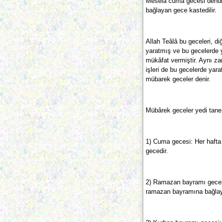
Mesela cuma gecesi dend
bağlayan gece kastedilir.
Allah Teâlâ bu geceleri, di
yaratmış ve bu gecelerde 
mükâfat vermiştir. Aynı z
işleri de bu gecelerde yara
mübarek geceler denir.
Mübârek geceler yedi tane 
1) Cuma gecesi: Her haft
gecedir.
2) Ramazan bayramı gece
ramazan bayramına bağlay