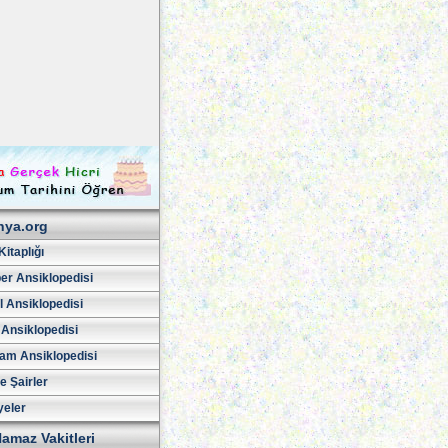
hya.org
Kitaplığı
er Ansiklopedisi
l Ansiklopedisi
 Ansiklopedisi
am Ansiklopedisi
ve Şairler
yeler
amaz Vakitleri