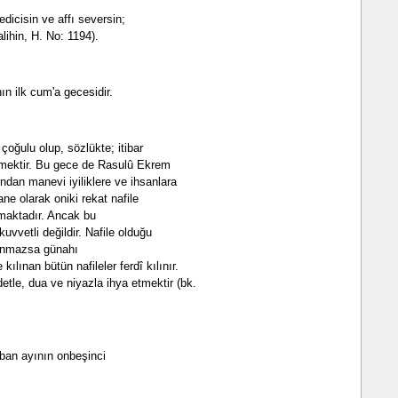
dicisin ve affı seversin;
alihin, H. No: 1194).
n ilk cum'a gecesidir.
çoğulu olup, sözlükte; itibar
emektir. Bu gece de Rasulû Ekrem
fından manevi iyiliklere ve ihsanlara
ane olarak oniki rekat nafile
nmaktadır. Ancak bu
vvetli değildir. Nafile olduğu
ılınmazsa günahı
ılınan bütün nafileler ferdî kılınır.
etle, dua ve niyazla ihya etmektir (bk.
aban ayının onbeşinci