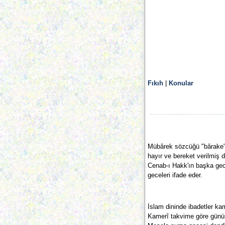
Fıkıh
|
Konular
Mübârek sözcüğü "bârake"n
hayır ve bereket verilmiş d
Cenab-ı Hakk'ın başka gec
geceleri ifade eder.
İslam dininde ibadetler kam
Kamerî takvime göre günün