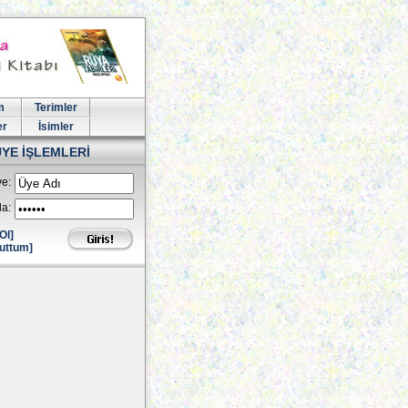
m
Terimler
er
İsimler
ÜYE İŞLEMLERİ
e:
la:
Ol]
uttum]