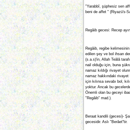
"Yarabbî, şüphesiz sen affe
beni de affet " (Riyazü's-S
Regâib gecesi: Recep ayını
Regâib, regibe kelimesinin 
edilen şey ve bol ihsan d
(s.a.s)'in, Allah Teâlâ tara
nail olduğu için, buna şükr
namaz kıldığı rivayet olu
namaz hakkındaki rivayet ku
için kılınsa sevabı bol, k
yoktur. Ancak bu gecelerde k
Önemli olan bu geceyi ibad
"Regâib" mad.).
Beraat kandili (gecesi)- Ş
gecesidir. Aslı "Berâet''tir.