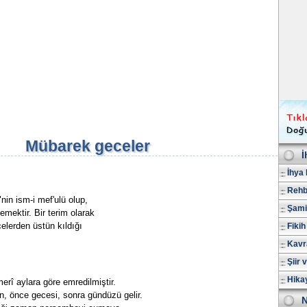
Mübarek geceler
İ
İhya 
Rehb
in ism-i mef'ulü olup,
Şami
emektir. Bir terim olarak
elerden üstün kıldığı
Fikih
Kavr
Şiir 
Hika
erî aylara göre emredilmiştir.
, önce gecesi, sonra gündüzü gelir.
N