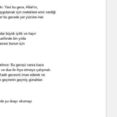
ır. Yani bu gece, Allah'ın,
 uygulamak için meleklere emir verdiği
er bu gecede yer yüzüne iner.
dar büyük iyilik ve hayır
tarihinde bin yılda
gecesi bunun için
gelince: Bu geceyi varsa kaza
t ve dua ile ihya etmeye çalışmalı.
"Kadir gecesini iman ederek ve
e geçirenin geçmiş günahları
e de şu duayı okumayı