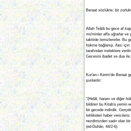
Beraat sözlükte; bir zorlu
Allah Teâlâ bu gece af kap
mü'minler affa uğrarlar ve 
taktirde temizlenirler. Bu g
hükme bağlanıp, ifası için
tarafından meleklere verili
Gecesini ibadet ve dua ile
Kur'an-ı Kerim'de Beraat ge
şunlardır:
"(Helâl, haram ve diğer hü
bildiren bu Kitab'a yemin 
bir gecede indirdik. Gerçe
tehlikeleri haber vericileriz
nezdimizden sadır olan bir 
(ed-Duhân, 44/2-6).