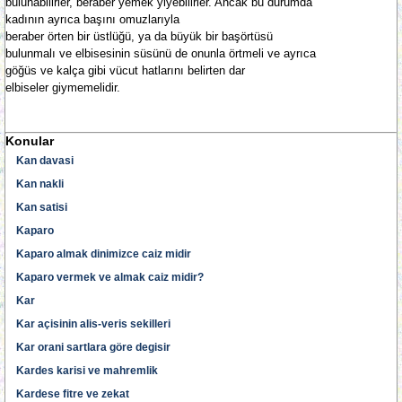
bulunabilirler, beraber yemek yiyebilirler. Ancak bu durumda
kadının ayrıca başını omuzlarıyla
beraber örten bir üstlüğü, ya da büyük bir başörtüsü
bulunmalı ve elbisesinin süsünü de onunla örtmeli ve ayrıca
göğüs ve kalça gibi vücut hatlarını belirten dar
elbiseler giymemelidir.
Konular
Kan davasi
Kan nakli
Kan satisi
Kaparo
Kaparo almak dinimizce caiz midir
Kaparo vermek ve almak caiz midir?
Kar
Kar açisinin alis-veris sekilleri
Kar orani sartlara göre degisir
Kardes karisi ve mahremlik
Kardese fitre ve zekat