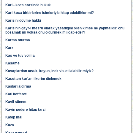
Kari - koca arasinda hukuk
Kari-koca birbirlerine isimleriyle hitap edebilirler mi?
Karisini dövme hakki
Karisinin gayr-i mesru olarak yasadigini bilen kimse ne yapmalidir, onu
bosamak mi yoksa onu öldürmek mi icab eder?
Karma oturma
Karz
Kas ve tüy yolma
Kasame
Kasaplardan tavuk, koyun, inek vb. eti alabilir miyiz?
Kasetten kur'an-i kerim dinlemek
Kaslari aldirma
Katl keffareti
Kavli sünnet
Kayin pedere hitap tarzi
Kayip mal
Kaza
Kaza namazi