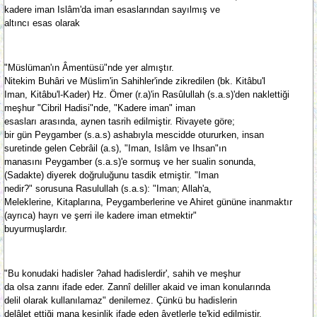
kadere iman Islâm'da iman esaslarından sayılmış ve
altıncı esas olarak
"Müslüman'ın Âmentüsü"nde yer almıştır.
Nitekim Buhâri ve Müslim'in Sahihler'inde zikredilen (bk. Kitâbu'l
Iman, Kitâbu'l-Kader) Hz. Ömer (r.a)'in Rasûlullah (s.a.s)'den naklettiği
meşhur "Cibril Hadisi"nde, "Kadere iman" iman
esasları arasında, aynen tasrih edilmiştir. Rivayete göre;
bir gün Peygamber (s.a.s) ashabıyla mescidde otururken, insan
suretinde gelen Cebrâil (a.s), "Iman, Islâm ve Ihsan"ın
manasını Peygamber (s.a.s)'e sormuş ve her sualin sonunda,
(Sadakte) diyerek doğruluğunu tasdik etmiştir. "Iman
nedir?" sorusuna Rasulullah (s.a.s): "Iman; Allah'a,
Meleklerine, Kitaplarına, Peygamberlerine ve Ahiret gününe inanmaktır
(ayrıca) hayrı ve şerri ile kadere iman etmektir"
buyurmuşlardır.
"Bu konudaki hadisler ?ahad hadislerdir', sahih ve meşhur
da olsa zannı ifade eder. Zannî deliller akaid ve iman konularında
delil olarak kullanılamaz" denilemez. Çünkü bu hadislerin
delâlet ettiği mana kesinlik ifade eden âyetlerle te'kid edilmiştir.