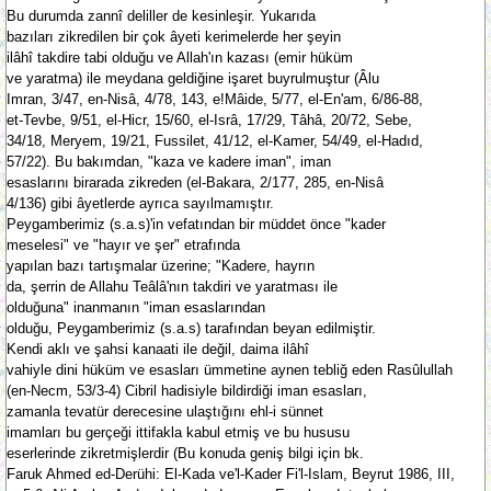
Bu durumda zannî deliller de kesinleşir. Yukarıda
bazıları zikredilen bir çok âyeti kerimelerde her şeyin
ilâhî takdire tabi olduğu ve Allah'ın kazası (emir hüküm
ve yaratma) ile meydana geldiğine işaret buyrulmuştur (Âlu
Imran, 3/47, en-Nisâ, 4/78, 143, e!Mâide, 5/77, el-En'am, 6/86-88,
et-Tevbe, 9/51, el-Hicr, 15/60, el-Isrâ, 17/29, Tâhâ, 20/72, Sebe,
34/18, Meryem, 19/21, Fussilet, 41/12, el-Kamer, 54/49, el-Hadıd,
57/22). Bu bakımdan, "kaza ve kadere iman", iman
esaslarını birarada zikreden (el-Bakara, 2/177, 285, en-Nisâ
4/136) gibi âyetlerde ayrıca sayılmamıştır.
Peygamberimiz (s.a.s)'in vefatından bir müddet önce "kader
meselesi" ve "hayır ve şer" etrafında
yapılan bazı tartışmalar üzerine; "Kadere, hayrın
da, şerrin de Allahu Teâlâ'nın takdiri ve yaratması ile
olduğuna" inanmanın "iman esaslarından
olduğu, Peygamberimiz (s.a.s) tarafından beyan edilmiştir.
Kendi aklı ve şahsi kanaati ile değil, daima ilâhî
vahiyle dini hüküm ve esasları ümmetine aynen tebliğ eden Rasûlullah
(en-Necm, 53/3-4) Cibril hadisiyle bildirdiği iman esasları,
zamanla tevatür derecesine ulaştığını ehl-i sünnet
imamları bu gerçeği ittifakla kabul etmiş ve bu hususu
eserlerinde zikretmişlerdir (Bu konuda geniş bilgi için bk.
Faruk Ahmed ed-Derühi: El-Kada ve'l-Kader Fi'l-Islam, Beyrut 1986, III,