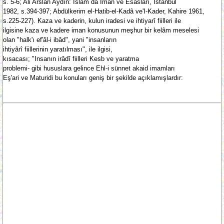
s. 5-6; Ali Arslan Aydın: Islam da Iman ve Esasları, Istanbul
1982, s.394-397; Abdülkerim el-Hatib-el-Kadâ ve'I-Kader, Kahire 1961,
s.225-227). Kaza ve kaderin, kulun iradesi ve ihtiyarî fiilleri ile
ilgisine kaza ve kadere iman konusunun meşhur bir kelâm meselesi
olan "halk'ı ef'âl-i ibâd", yani "insanların
ihtiyârî fiillerinin yaratılması", ile ilgisi,
kısacası; "Insanın irâdî fiilleri Kesb ve yaratma
problemi- gibi hususlara gelince Ehl-i sünnet akaid imamları
Eş'ari ve Maturidi bu konuları geniş bir şekilde açıklamışlardır: