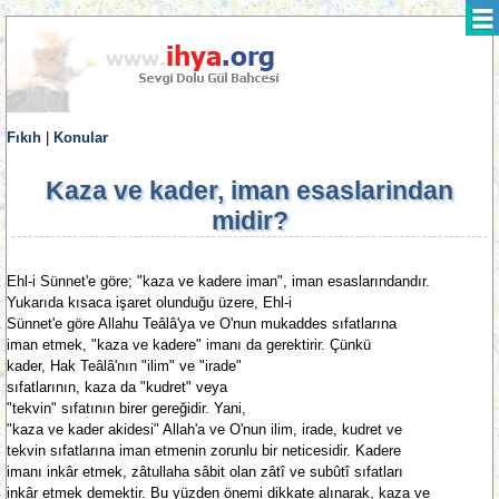
Fıkıh
|
Konular
Kaza ve kader, iman esaslarindan
midir?
Ehl-i Sünnet'e göre; "kaza ve kadere iman", iman esaslarındandır.
Yukarıda kısaca işaret olunduğu üzere, Ehl-i
Sünnet'e göre Allahu Teâlâ'ya ve O'nun mukaddes sıfatlarına
iman etmek, "kaza ve kadere" imanı da gerektirir. Çünkü
kader, Hak Teâlâ'nın "ilim" ve "irade"
sıfatlarının, kaza da "kudret" veya
"tekvin" sıfatının birer gereğidir. Yani,
"kaza ve kader akidesi" Allah'a ve O'nun ilim, irade, kudret ve
tekvin sıfatlarına iman etmenin zorunlu bir neticesidir. Kadere
imanı inkâr etmek, zâtullaha sâbit olan zâtî ve subûtî sıfatları
inkâr etmek demektir. Bu yüzden önemi dikkate alınarak, kaza ve