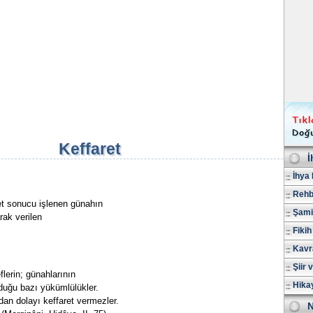
Keffaret
İ
İhya 
Rehb
et sonucu işlenen günahın
Şami
arak verilen
Fikih
Kavr
Şiir 
eflerin; günahlarının
Hika
yduğu bazı yükümlülükler.
rdan dolayı keffaret vermezler.
N