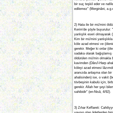
bir suç teşkil eder ve nafi
edilemez" (Merginâni, a.g.e
2) Hata ile bir mü'mini öldü
Kerim'de şöyle buyurulur: "
yanlışlık eseri olmayarak
Kim bir mü'mini yanlışlıkla
köle azad etmesi ve (ölenin
gerekir. Meğer ki onlar (öle
sadaka olarak bağışlamış 
öldürülen mü'min olmakla 
kavimden (Dâru'l-Harp ahal
köleyi azad etmesi lâzımdı
aranızda anlaşma olan bir
ahalisinden) ise, o vakit (
tövbeşinin kabulü için, birb
gerekir. Allah her şeyi bil
sahibidir" (en-Nisâ, 4/92).
3) Zıhar Keffareti: Cahili
yaygın olan âdetlerden biri