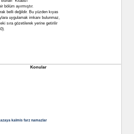
 Buhâri "Kitabu'l
bir bölüm ayırmıştır.
arak belli değildir. Bu yüzden kıyas
aylara uygulamak imkanı bulunmaz,
eki sıra gözetilerek yerine getirilir
0).
Konular
kazaya kalmis farz namazlar