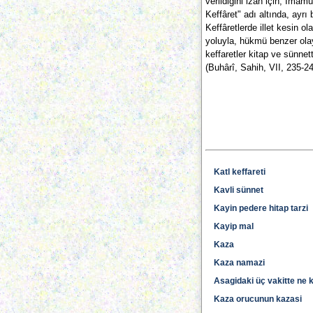
verildiğini izah için, İmâmu
Keffâret" adı altında, ayrı 
Keffâretlerde illet kesin ol
yoluyla, hükmü benzer ol
keffaretler kitap ve sünnett
(Buhârî, Sahih, VII, 235-24
Katl keffareti
Kavli sünnet
Kayin pedere hitap tarzi
Kayip mal
Kaza
Kaza namazi
Asagidaki üç vakitte ne 
Kaza orucunun kazasi