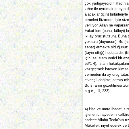
çok yarlığayıcıdır. Kadınla
zıhar ile ayrılmak isteyip d
alacaklar (için) birbirleri
etmeleri lâzımdır. İşte siz
veriliyor. Allah ne yaparsan
Fakat kim (bunu, köleyi) b
iki ay oruç (tutsun). Buna
yoksulu (doyursun). Bu (ha
sebat) etmekte olduğunuz i
(tayin ettiği) hudutlardır. 
için ise, elem verici bir az
58/1-4). İslâm hukukçuları
vazgeçmek isteyen kimse; 
vermeden iki ay oruç tuta
elverişli değilse; altmış mi
Bu sıranın gözetilmesi zo
a.g.e., III, 233).
4) Hac ve umre ibadeti sır
işlenen cinayetlerin keffâ
sadece Allahü Teala'nın rız
Mükellef; niyet ederek ve