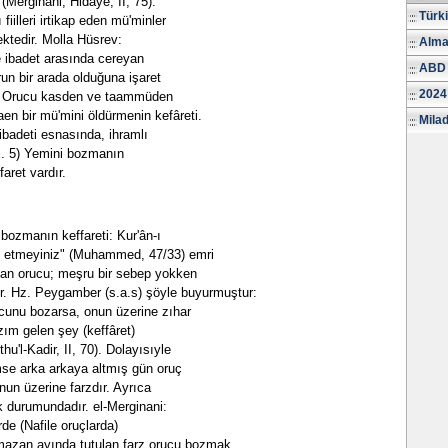
" (Merginâni, Hidâye, II, 75).
Türk
iilleri irtikap eden mü'minler
ektedir. Molla Hüsrev:
Alma
le ibadet arasında cereyan
ABD 
run bir arada olduğuna işaret
2024
 1) Orucu kasden ve taammüden
aen bir mü'mini öldürmenin kefâreti.
Milad
 ibadeti esnasında, ihramlı
ti. 5) Yemini bozmanın
faret vardır.
ozmanın keffareti: Kur'ân-ı
tal etmeyiniz" (Muhammed, 47/33) emri
 olan orucu; meşru bir sebep yokken
r. Hz. Peygamber (s.a.s) şöyle buyurmuştur:
unu bozarsa, onun üzerine zıhar
ım gelen şey (keffâret)
hu'l-Kadir, II, 70). Dolayısıyle
se arka arkaya altmış gün oruç
nun üzerine farzdır. Ayrıca
 durumundadır. el-Merginani:
rde (Nafile oruçlarda)
mazan ayında tutulan farz orucu bozmak