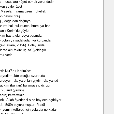
zı hususlara riâyet etmek zorundadır.
ken şeyler âyet
r. Meselâ; İhrama giren mükellef;
an başını tıraş
ğil, doğrudan doğruya
ruret hali bulununca ihramlıya bazı
ur'an-ı Kerim'de şöyle
n kim hasta olur veya başından
a oruçtan ya sadakadan ya kurbandan
" (el-Bakara, 2/196). Dolayısıyla
lerse altı fakire üç sa' (yaklaşık
ak verir.
ti: Kur'ân-ı Kerim'de:
ize yedirmekte olduğunuzun orta
lu doyurmak, ya onları giydirmek, yahud
kat kim (bunları) bulamazsa, üç gün
e bu, and (yemin)
anın) keffâretidir.
iz. Allah âyetlerini size böylece açıklıyor.
ide, 5/89) buyurulmuştur. Rasûl-i
, yemin keffareti için yoksula ne kadar