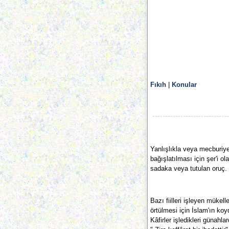
Fıkıh
|
Konular
Yanlışlıkla veya mecburiy
bağışlatılması için şer'i ol
sadaka veya tutulan oruç.
Bazı fiilleri işleyen mükell
örtülmesi için İslam'ın ko
Kâfirler işledikleri günahla