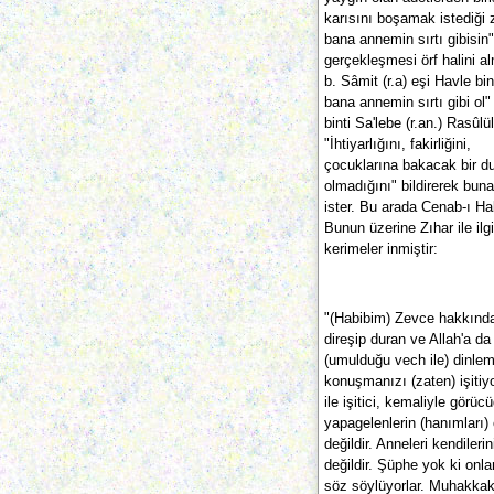
karısını boşamak istediği
bana annemin sırtı gibisin
gerçekleşmesi örf halini a
b. Sâmit (r.a) eşi Havle bi
bana annemin sırtı gibi ol"
binti Sa'lebe (r.an.) Rasûlü
"İhtiyarlığını, fakirliğini,
çocuklarına bakacak bir 
olmadığını" bildirerek bun
ister. Bu arada Cenab-ı H
Bunun üzerine Zıhar ile ilgi
kerimeler inmiştir:
"(Habibim) Zevce hakkında
direşip duran ve Allah'a d
(umulduğu vech ile) dinlemiş
konuşmanızı (zaten) işitiy
ile işitici, kemaliyle görüc
yapagelenlerin (hanımları) 
değildir. Anneleri kendiler
değildir. Şüphe yok ki onlar
söz söylüyorlar. Muhakkak 