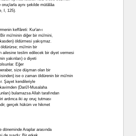
le oruçlarla aynı şekilde mütâlâa
, I, 125).
rmenin keffâreti: Kur'an-ı
Bir mü'minin diğer bir mü'mini,
 (kasden) öldürmesi yakışmaz.
 öldürürse; mü'min bir
 ailesine teslim edilecek bir diyet vermesi
nin yakınları) o diyeti
olsunlar. Eğer
beraber, size düşman olan bir
isinden) ise o zaman öldürenin bir mü'min
r. Şayet kendileriyle
 kavimden (Darû'l-Musalaha
bunları) bulamazsa Allah tarafından
iri ardınca iki ay oruç tutması
endir, gerçek hüküm ve hikmet
yye döneminde Araplar arasında
si de şuydu: Bir erkek