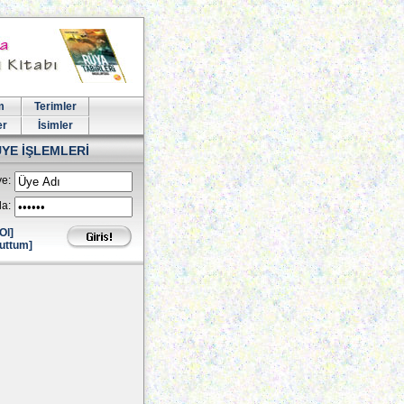
m
Terimler
er
İsimler
ÜYE İŞLEMLERİ
e:
la:
Ol]
uttum]