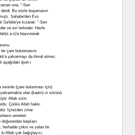
 zaman ona; "-Sen
" derdi. Bu sözle boşamanın
lmıştı. Sahabe'den Evs
nti Sa'lebe'ye kızarak: "-Sen
 der ve evi terkeder. Havle
llah(s.a.s)'a başvurarak
durumu
a bir çare bulunmasını
akk'a yalvarmayı da ihmal etmez.
li aşağıdaki âyet-i
 seninle (çare bulunması için)
a yalvarmakta olan (kadın) ın sözünü
tir. Allah sizin
ordu. Çünkü Allah hakkı
üdür. İçinizden zıhar
onların anneleri
ini doğurandan başkası
, herhalde çirkin ve yalan bir
ki Allah çok bağışlayıcı,