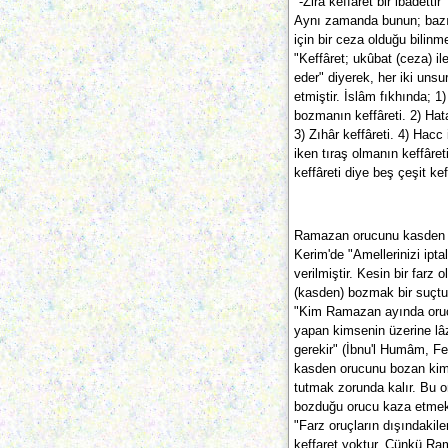
"-Zira keffâret bir ibadettir
Aynı zamanda bunun; bazı f
için bir ceza olduğu bilinm
"Keffâret; ukûbat (ceza) i
eder" diyerek, her iki unsu
etmiştir. İslâm fıkhında;
bozmanın keffâreti. 2) Hat
3) Zıhâr keffâreti. 4) Hacc
iken tıraş olmanın keffâre
keffâreti diye beş çeşit kef
Ramazan orucunu kasden b
Kerim'de "Amellerinizi ip
verilmiştir. Kesin bir farz
(kasden) bozmak bir suçtu
"Kim Ramazan ayında oruc
yapan kimsenin üzerine lâz
gerekir" (İbnu'l Humâm, Fet
kasden orucunu bozan kim
tutmak zorunda kalır. Bu o
bozduğu orucu kaza etmek
"Farz oruçların dışındakile
keffaret yoktur. Çünkü Ra