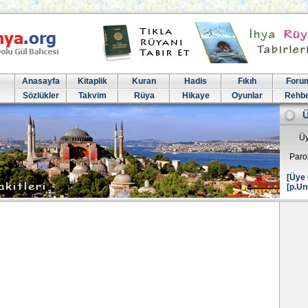
Anasayfa
Kitaplik
Kuran
Hadis
Fıkıh
Foru
Sözlükler
Takvim
Rüya
Hikaye
Oyunlar
Rehb
Üy
Paro
[Üye 
[p.Un