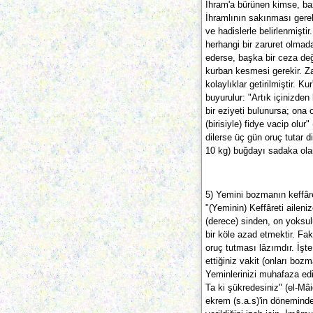
İhram'a bürünen kimse, ba
İhramlının sakınması gere
ve hadislerle belirlenmişti
herhangi bir zaruret olmad
ederse, başka bir ceza de
kurban kesmesi gerekir. Za
kolaylıklar getirilmiştir. K
buyurulur: "Artık içinizde
bir eziyeti bulunursa; on
(birisiyle) fidye vacip olur
dilerse üç gün oruç tutar di
10 kg) buğdayı sadaka olar
5) Yemini bozmanın keffâre
"(Yeminin) Keffâreti ailen
(derece) sinden, on yoksu
bir köle azad etmektir. Fa
oruç tutması lâzımdır. İşt
ettiğiniz vakit (onları bozm
Yeminlerinizi muhafaza edin
Ta ki şükredesiniz" (el-Mâ
ekrem (s.a.s)'in döneminde