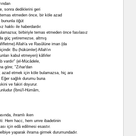
rından
e, sonra dediklerini geri
yle temas etmeden önce, bir köle azad
e bununla öğüt
ız hakkı ile haberdardır.
ulamazsa; birbiriyle temas etmeden önce fasılasız
 da güç yetiremezse, altmış
fifletme) Allah'a ve Rasûlüne iman (da
çindir. Bu (hükümler) Allah'ın
(Bunları kabul etmeyen) kâfirler
ab vardır" (el-Mücâdele,
na göre; "Zıhar'dan
azad etmek için köle bulamazsa, hiç ara
r. Eğer sağlık durumu buna
skini ve fakiri doyurur.
runludur (İbnü'l-Hümâm,
asında, ihramlı iken
reti: Hem hacc, hem umre ibadetinin
ası için edâ edilmesi esastır.
 telbiye yaparak ihrama girmek durumundadır.