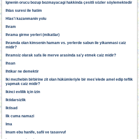
Ignenin orucu bozup bozmayacagi hakkinda çesitli sözler söylemektedir
Ihlas suresi ile hatim
Hlas'i kazanmanin yolu
Ihram
Ihrama girme yerleri (mikatlar)
Ihramda olan kimsenin hamam vs. yerlerde sabun ile yikanmasi caiz
midir?
Ihramsiz olarak safa ile merve arasinda sa'y etmek caiz midir?
Ihsan
Ihtikar ne demektir
Iki mezhebin birbirine zit olan hükümleriyle bir mes'elede amel edip teflik
yapmak caiz midir?
Ikinci evlilik için izin
Iktidarsizlik
Iktisad
Ilk cuma namazi
Ima
Imam ebu hanife, safii ve tasavvuf