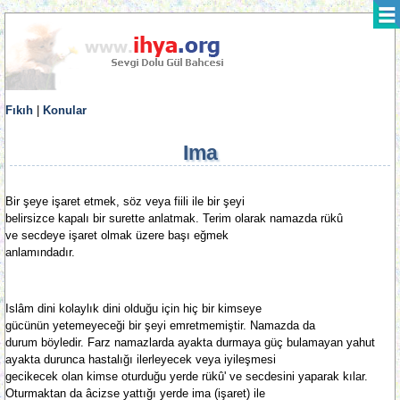
Fıkıh
|
Konular
Ima
Bir şeye işaret etmek, söz veya fiili ile bir şeyi
belirsizce kapalı bir surette anlatmak. Terim olarak namazda rükû
ve secdeye işaret olmak üzere başı eğmek
anlamındadır.
Islâm dini kolaylık dini olduğu için hiç bir kimseye
gücünün yetemeyeceği bir şeyi emretmemiştir. Namazda da
durum böyledir. Farz namazlarda ayakta durmaya güç bulamayan yahut
ayakta durunca hastalığı ilerleyecek veya iyileşmesi
gecikecek olan kimse oturduğu yerde rükû' ve secdesini yaparak kılar.
Oturmaktan da âcizse yattığı yerde ima (işaret) ile