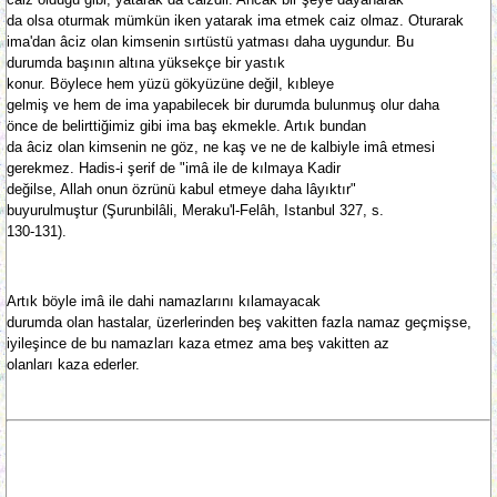
da olsa oturmak mümkün iken yatarak ima etmek caiz olmaz. Oturarak
ima'dan âciz olan kimsenin sırtüstü yatması daha uygundur. Bu
durumda başının altına yüksekçe bir yastık
konur. Böylece hem yüzü gökyüzüne değil, kıbleye
gelmiş ve hem de ima yapabilecek bir durumda bulunmuş olur daha
önce de belirttiğimiz gibi ima baş ekmekle. Artık bundan
da âciz olan kimsenin ne göz, ne kaş ve ne de kalbiyle imâ etmesi
gerekmez. Hadis-i şerif de "imâ ile de kılmaya Kadir
değilse, Allah onun özrünü kabul etmeye daha lâyıktır"
buyurulmuştur (Şurunbilâli, Meraku'l-Felâh, Istanbul 327, s.
130-131).
Artık böyle imâ ile dahi namazlarını kılamayacak
durumda olan hastalar, üzerlerinden beş vakitten fazla namaz geçmişse,
iyileşince de bu namazları kaza etmez ama beş vakitten az
olanları kaza ederler.