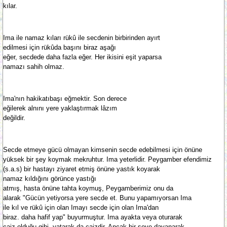
kılar.
Ima ile namaz kıları rükû ile secdenin birbirinden ayırt
edilmesi için rükûda başını biraz aşağı
eğer, secdede daha fazla eğer. Her ikisini eşit yaparsa
namazı sahih olmaz.
Ima'nın hakikatıbaşı eğmektir. Son derece
eğilerek alnını yere yaklaştırmak lâzım
değildir.
Secde etmeye gücü olmayan kimsenin secde edebilmesi için önüne
yüksek bir şey koymak mekruhtur. Ima yeterlidir. Peygamber efendimiz
(s.a.s) bir hastayı ziyaret etmiş önüne yastık koyarak
namaz kıldığını görünce yastığı
atmış, hasta önüne tahta koymuş, Peygamberimiz onu da
alarak "Gücün yetiyorsa yere secde et. Bunu yapamıyorsan Ima
ile kıl ve rükû için olan Imayı secde için olan Ima'dan
biraz. daha hafif yap" buyurmuştur. Ima ayakta veya oturarak
caiz olduğu gibi, yatarak da caizdir. Ancak bir şeye dayanarak