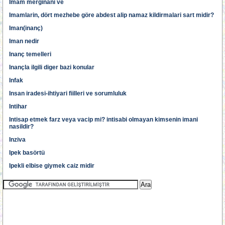
Imam merginani ve
Imamlarin, dört mezhebe göre abdest alip namaz kildirmalari sart midir?
Iman(inanç)
Iman nedir
Inanç temelleri
Inançla ilgili diger bazi konular
Infak
Insan iradesi-ihtiyari fiilleri ve sorumluluk
Intihar
Intisap etmek farz veya vacip mi? intisabi olmayan kimsenin imani
nasildir?
Inziva
Ipek basörtü
Ipekli elbise giymek caiz midir