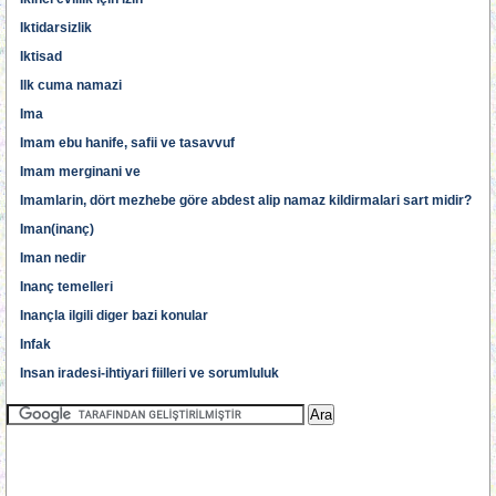
Iktidarsizlik
Iktisad
Ilk cuma namazi
Ima
Imam ebu hanife, safii ve tasavvuf
Imam merginani ve
Imamlarin, dört mezhebe göre abdest alip namaz kildirmalari sart midir?
Iman(inanç)
Iman nedir
Inanç temelleri
Inançla ilgili diger bazi konular
Infak
Insan iradesi-ihtiyari fiilleri ve sorumluluk