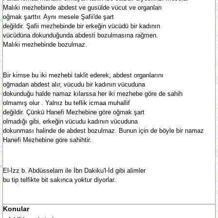
Malıki mezhebinde abdest ve gusülde vücut ve organları
oğmak şarttır. Aynı mesele Şafii'de şart
değildir. Şafii mezhebinde bir erkeğin vücüdü bir kadının
vücüdüna dokunduğunda abdesti bozulmasına rağmen.
Malıki mezhebinde bozulmaz.
Bir kimse bu iki mezhebi taklit ederek; abdest organlarını
oğmadan abdest alır, vücudu bir kadının vücuduna
dokunduğu halde namaz kılarssa her iki mezhebe göre de sahih
olmamış olur . Yalnız bu teflik icmaa muhallif
değildir. Çünkü Hanefi Mezhebine göre oğmak şart
olmadığı gibi, erkeğin vücudu kadının vücuduna
dokunması halinde de abdest bozulmaz. Bunun için de böyle bir namaz
Hanefi Mezhebine göre sahihtir.
El-İzz b. Abdüsselam ile İbn Dakiku'l-İd gibi alimler
bu tip telfikte bit sakınca yoktur diyorlar.
Konular