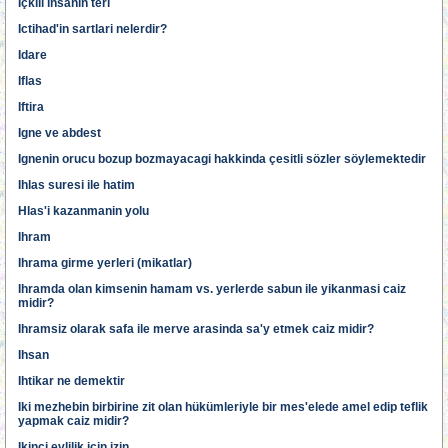
Içkili insanin teri
Ictihad'in sartlari nelerdir?
Idare
Iflas
Iftira
Igne ve abdest
Ignenin orucu bozup bozmayacagi hakkinda çesitli sözler söylemektedir
Ihlas suresi ile hatim
Hlas'i kazanmanin yolu
Ihram
Ihrama girme yerleri (mikatlar)
Ihramda olan kimsenin hamam vs. yerlerde sabun ile yikanmasi caiz
midir?
Ihramsiz olarak safa ile merve arasinda sa'y etmek caiz midir?
Ihsan
Ihtikar ne demektir
Iki mezhebin birbirine zit olan hükümleriyle bir mes'elede amel edip teflik
yapmak caiz midir?
Ikinci evlilik için izin