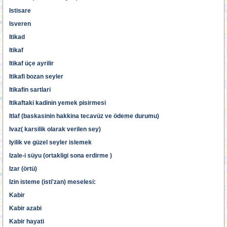
Istisare
Isveren
Itikad
Itikaf
Itikaf üçe ayrilir
Itikafi bozan seyler
Itikafin sartlari
Itikaftaki kadinin yemek pisirmesi
Itlaf (baskasinin hakkina tecavüz ve ödeme durumu)
Ivaz( karsilik olarak verilen sey)
Iyilik ve güzel seyler islemek
Izale-i süyu (ortakligi sona erdirme )
Izar (örtü)
Izin isteme (isti'zan) meselesi:
Kabir
Kabir azabi
Kabir hayati