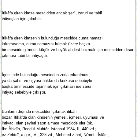
İtikâfa giren kimse mescidden ancak şer'î, zaruri ve tabiî
ihtiyaçları için çıkabılir.
İtikâfa giren kimsenin bulunduğu mescidde cuma namazı
kılınmıyorsa, cuma namazını kılmak üzere başka
bir mescide gitmesi, küçük ve büyük abdest bozmak için mescidden dışarı
çıkması tabiî bir ihtiyaçtır.
İçerisinde bulunduğu mescidden zorla çıkarılması
ya da şahsı ve eşyası hakkında korkusu sebebiyle
başka bir mescide taşınmak için çıkması ise zarûrî
ihtiyaç sebebiyle çıkıştır.
Bunların dışında mescidden çıkmak itikâfı
bozar. İtikâfda olan kimsenin yemesi, içmesi, uyuması ve
ihtiyacı olan şeyleri satın alması mescidde olur (bk.
İbn Âbidîn, Reddü'l-Muhtâr, İstanbul 1984, II, 440 vd.;
ez-Zebîdî, a.g.e., VI, 323 vd.; Mehmed Zihnî, Ni'met-i İslâm,