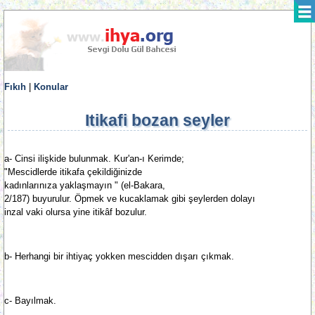
Fıkıh
|
Konular
Itikafi bozan seyler
a- Cinsi ilişkide bulunmak. Kur'an-ı Kerimde;
"Mescidlerde itikafa çekildiğinizde
kadınlarınıza yaklaşmayın " (el-Bakara,
2/187) buyurulur. Öpmek ve kucaklamak gibi şeylerden dolayı
inzal vaki olursa yine itikâf bozulur.
b- Herhangi bir ihtiyaç yokken mescidden dışarı çıkmak.
c- Bayılmak.