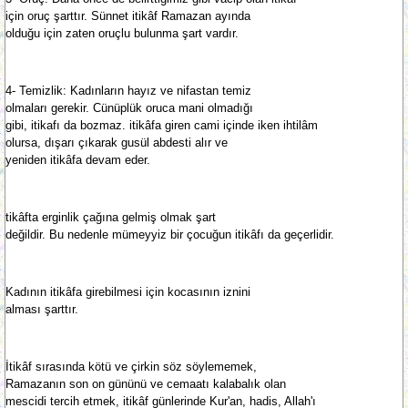
için oruç şarttır. Sünnet itikâf Ramazan ayında
olduğu için zaten oruçlu bulunma şart vardır.
4- Temizlik: Kadınların hayız ve nifastan temiz
olmaları gerekir. Cünüplük oruca mani olmadığı
gibi, itikafı da bozmaz. itikâfa giren cami içinde iken ihtilâm
olursa, dışarı çıkarak gusül abdesti alır ve
yeniden itikâfa devam eder.
tikâfta erginlik çağına gelmiş olmak şart
değildir. Bu nedenle mümeyyiz bir çocuğun itikâfı da geçerlidir.
Kadının itikâfa girebilmesi için kocasının iznini
alması şarttır.
İtikâf sırasında kötü ve çirkin söz söylememek,
Ramazanın son on gününü ve cemaatı kalabalık olan
mescidi tercih etmek, itikâf günlerinde Kur'an, hadis, Allah'ı