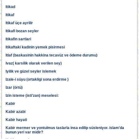
Itikad
Itikaf
Itikaf üçe ayrilir
Itikafi bozan seyler
Itikafin sartlari
Itikaftaki kadinin yemek pisirmesi
Itlaf (baskasinin hakkina tecavüz ve ödeme durumu)
Ivaz( karsilik olarak verilen sey)
Iyilik ve güzel seyler islemek
Izale-i süyu (ortakligi sona erdirme )
Izar (örtü)
Izin isteme (isti'zan) meselesi:
Kabir
Kabir azabi
Kabir hayati
Kabir mermer ve yontulmus taslarla insa edilip süsleniyor. islam'da
bunun yeri var midir?