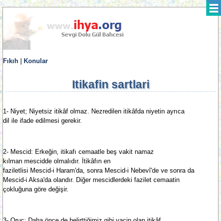
Fıkıh
|
Konular
Itikafin sartlari
1- Niyet; Niyetsiz itikâf olmaz. Nezredilen itikâfda niyetin ayrıca
dil ile ifade edilmesi gerekir.
2- Mescid: Erkeğin, itikafı cemaatle beş vakit namaz
kılman mescidde olmalıdır. İtikâfın en
faziletlisi Mescid-i Haram'da, sonra Mescid-i Nebevî'de ve sonra da
Mescid-i Aksa'da olandır. Diğer mescidlerdeki fazilet cemaatin
çokluğuna göre değişir.
3- Oruç: Daha önce de belirttiğimiz gibi vacip olan itikâf