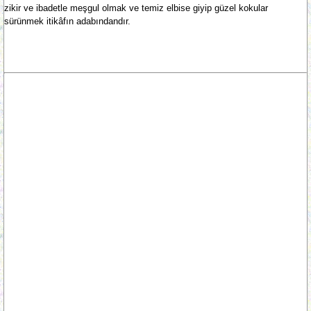
zikir ve ibadetle meşgul olmak ve temiz elbise giyip güzel kokular
sürünmek itikâfın adabındandır.