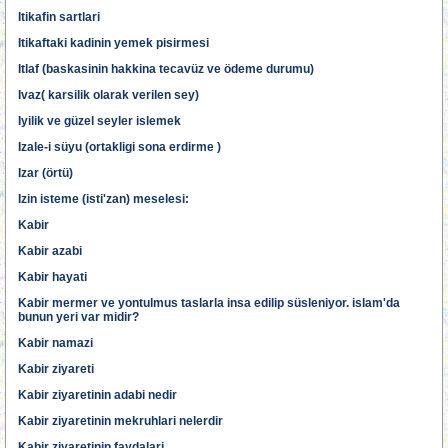
Itikafin sartlari
Itikaftaki kadinin yemek pisirmesi
Itlaf (baskasinin hakkina tecavüz ve ödeme durumu)
Ivaz( karsilik olarak verilen sey)
Iyilik ve güzel seyler islemek
Izale-i süyu (ortakligi sona erdirme )
Izar (örtü)
Izin isteme (isti'zan) meselesi:
Kabir
Kabir azabi
Kabir hayati
Kabir mermer ve yontulmus taslarla insa edilip süsleniyor. islam'da
bunun yeri var midir?
Kabir namazi
Kabir ziyareti
Kabir ziyaretinin adabi nedir
Kabir ziyaretinin mekruhlari nelerdir
Kabir ziyaretinin faydalari