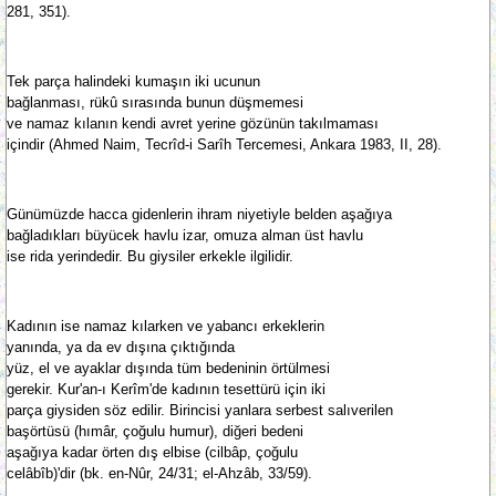
281, 351).
Tek parça halindeki kumaşın iki ucunun
bağlanması, rükû sırasında bunun düşmemesi
ve namaz kılanın kendi avret yerine gözünün takılmaması
içindir (Ahmed Naim, Tecrîd-i Sarîh Tercemesi, Ankara 1983, II, 28).
Günümüzde hacca gidenlerin ihram niyetiyle belden aşağıya
bağladıkları büyücek havlu izar, omuza alman üst havlu
ise rida yerindedir. Bu giysiler erkekle ilgilidir.
Kadının ise namaz kılarken ve yabancı erkeklerin
yanında, ya da ev dışına çıktığında
yüz, el ve ayaklar dışında tüm bedeninin örtülmesi
gerekir. Kur'an-ı Kerîm'de kadının tesettürü için iki
parça giysiden söz edilir. Birincisi yanlara serbest salıverilen
başörtüsü (hımâr, çoğulu humur), diğeri bedeni
aşağıya kadar örten dış elbise (cilbâp, çoğulu
celâbîb)'dir (bk. en-Nûr, 24/31; el-Ahzâb, 33/59).