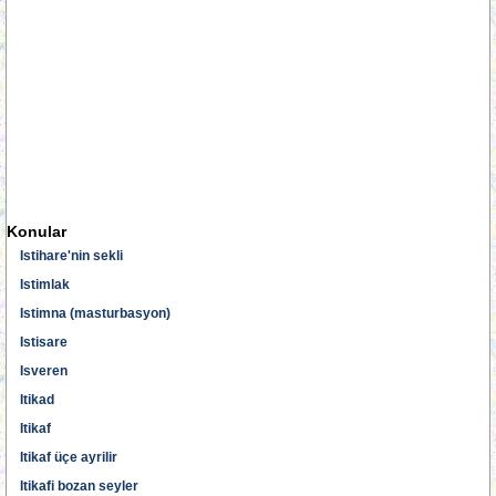
Konular
Istihare'nin sekli
Istimlak
Istimna (masturbasyon)
Istisare
Isveren
Itikad
Itikaf
Itikaf üçe ayrilir
Itikafi bozan seyler