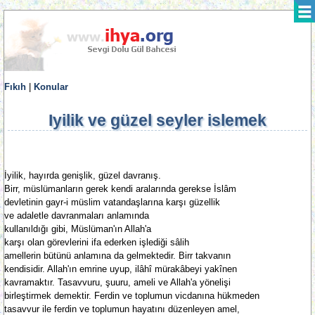
Fıkıh
|
Konular
Iyilik ve güzel seyler islemek
İyilik, hayırda genişlik, güzel davranış.
Birr, müslümanların gerek kendi aralarında gerekse İslâm
devletinin gayr-i müslim vatandaşlarına karşı güzellik
ve adaletle davranmaları anlamında
kullanıldığı gibi, Müslüman'ın Allah'a
karşı olan görevlerini ifa ederken işlediği sâlih
amellerin bütünü anlamına da gelmektedir. Birr takvanın
kendisidir. Allah'ın emrine uyup, ilâhî mürakâbeyi yakînen
kavramaktır. Tasavvuru, şuuru, ameli ve Allah'a yönelişi
birleştirmek demektir. Ferdin ve toplumun vicdanına hükmeden
tasavvur ile ferdin ve toplumun hayatını düzenleyen amel,