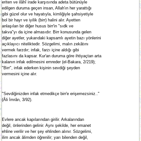
eriten ve ilâhî irade karşısında adeta bütünüyle
edilgen duruma geçen insan, Allah'ın her yarattığı
gibi güzel olur ve hayatıyla, kimliğiyle şahsiyetiyle
bol bir hayr ve iyilik (birr) halini alır. Ayetten
anlaşılan bir diğer husus birr'in "sıdk ve
takva"yı da içine almasıdır. Birr konusunda gelen
diğer ayetler, yukarıdaki kapsamlı ayetin bazı yönlerini
açıklayıcı niteliktedir. Sözgelimi, malın zekâtını
vermek farzdır; infak, farzı içine aldığı gibi
fazlasını da kapsar. Kur'an duruma göre ihtiyaçtan arta
kalanın infak edilmesini emreder (el-Bakara, 2/219);
"Birr", infak ederken kişinin sevdiği şeyden
vermesini içine alır.
"Sevdiğinizden infak etmedikçe birr'e erişemezsiniz.."
(Âli İmrân, 3/92).
Evlere ancak kapılarından girilir. Arkalarından
değil, önlerinden gelinir. Aynı şekilde, her emanet
ehline verilir ve her şey ehlinden alınır. Sözgelimi,
ilim ancak âlimden öğrenilir; yarı bilenden değil,