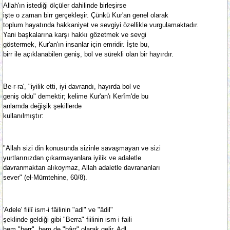
Allah'ın istediği ölçüler dahilinde birleşirse
işte o zaman birr gerçekleşir. Çünkü Kur'an genel olarak
toplum hayatında hakkaniyet ve sevgiyi özellikle vurgulamaktadır.
Yani başkalarına karşı hakkı gözetmek ve sevgi
göstermek, Kur'an'ın insanlar için emridir. İşte bu,
birr ile açıklanabilen geniş, bol ve sürekli olan bir hayırdır.
Be-r-ra', "iyilik etti, iyi davrandı, hayırda bol ve
geniş oldu" demektir; kelime Kur'an'ı Kerîm'de bu
anlamda değişik şekillerde
kullanılmıştır:
"Allah sizi din konusunda sizinle savaşmayan ve sizi
yurtlarınızdan çıkarmayanlara iyilik ve adaletle
davranmaktan alıkoymaz, Allah adaletle davrananları
sever" (el-Mümtehine, 60/8).
'Adele' fiilî ism-i fâilinin "adl" ve "âdil"
şeklinde geldiği gibi "Berra" fiilinin ism-i faili
hem "berr", hem de "bârr" olarak gelir. Adl,