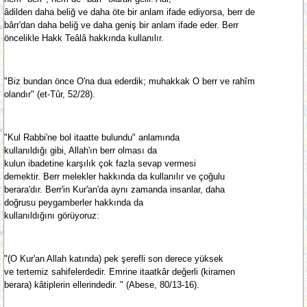
âdilden daha beliğ ve daha öte bir anlam ifade ediyorsa, berr de
bârr'dan daha beliğ ve daha geniş bir anlam ifade eder. Berr
öncelikle Hakk Teâlâ hakkında kullanılır.
"Biz bundan önce O'na dua ederdik; muhakkak O berr ve rahîm
olandır" (et-Tûr, 52/28).
"Kul Rabbi'ne bol itaatte bulundu" anlamında
kullanıldığı gibi, Allah'ın berr olması da
kulun ibadetine karşılık çok fazla sevap vermesi
demektir. Berr melekler hakkında da kullanılır ve çoğulu
berara'dır. Berr'in Kur'an'da aynı zamanda insanlar, daha
doğrusu peygamberler hakkında da
kullanıldığını görüyoruz:
"(O Kur'an Allah katında) pek şerefli son derece yüksek
ve tertemiz sahifelerdedir. Emrine itaatkâr değerli (kiramen
berara) kâtiplerin ellerindedir. " (Abese, 80/13-16).