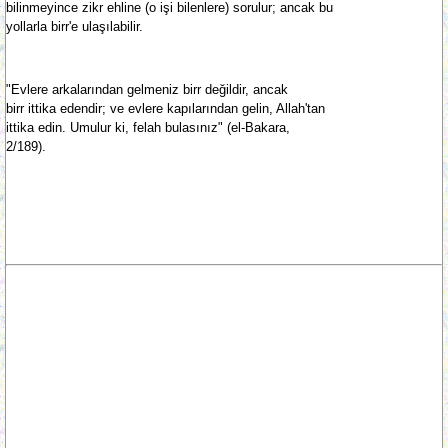
bilinmeyince zikr ehline (o işi bilenlere) sorulur; ancak bu
yollarla birr'e ulaşılabilir.
"Evlere arkalarından gelmeniz birr değildir, ancak
birr ittika edendir; ve evlere kapılarından gelin, Allah'tan
ittika edin. Umulur ki, felah bulasınız" (el-Bakara,
2/189).