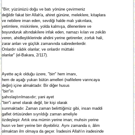
"Birr, yüzünüzü doğu ve batı yönüne çevirmeniz
değildir fakat birr Allah'a, ahiret gününe, meleklere, kitaplara
ve nebilere iman eden, sevdiği halde malı yakınlara,
yetimlere, miskinlere, yolda kalmışa, dilenenlere ve
boyunduruk altındakilere infak eden, namazı kılan ve zekâtı
veren, ahidleştiklerinde ahdini yerine getirenler, zorluk hali,
zarar anları ve güçlük zamanında sabredenlerdir.
Onlardır sâdık olanlar; ve onlardır müttaki
olanlar" (el-Bakara, 2/117).
Ayette açık olduğu üzere, "birr" hem imanı,
hem de aşağı yukarı bütün amelleri (nafilelere varıncaya
değin) içine almaktadır. Bir diğer husus
"birr"in
şahıslaştırılmasıdır; yani ayet
"birr"i amel olarak değil, bir kişi olarak
sunmaktadır. Zaman zaman belirttiğimiz gibi, insan maddi
gaflet örtüsünden sıyrıldığı zaman ameliyle
özdeşleşir. Artık ona mümin yerine iman; muhsin yerine
husn ve berr yerine birr diyebiliriz. Aynı zamanda o, âlim
olmaktan ilm olmaya da geçer. İradesini Allah'ın iradesinde