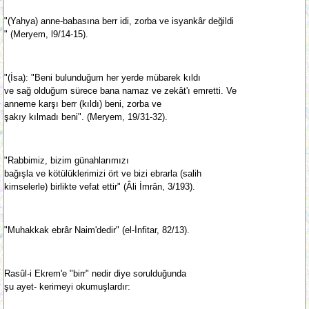
"(Yahya) anne-babasına berr idi, zorba ve isyankâr değildi
" (Meryem, l9/14-15).
"(İsa): "Beni bulunduğum her yerde mübarek kıldı
ve sağ olduğum sürece bana namaz ve zekât'ı emretti. Ve
anneme karşı berr (kıldı) beni, zorba ve
şakıy kılmadı beni". (Meryem, 19/31-32).
"Rabbimiz, bizim günahlarımızı
bağışla ve kötülüklerimizi ört ve bizi ebrarla (salih
kimselerle) birlikte vefat ettir" (Âli İmrân, 3/193).
"Muhakkak ebrâr Naim'dedir" (el-İnfitar, 82/13).
Rasûl-i Ekrem'e "birr" nedir diye sorulduğunda
şu ayet- kerimeyi okumuşlardır: