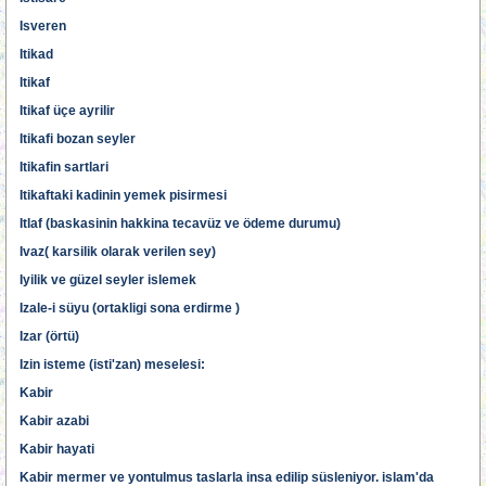
Isveren
Itikad
Itikaf
Itikaf üçe ayrilir
Itikafi bozan seyler
Itikafin sartlari
Itikaftaki kadinin yemek pisirmesi
Itlaf (baskasinin hakkina tecavüz ve ödeme durumu)
Ivaz( karsilik olarak verilen sey)
Iyilik ve güzel seyler islemek
Izale-i süyu (ortakligi sona erdirme )
Izar (örtü)
Izin isteme (isti'zan) meselesi:
Kabir
Kabir azabi
Kabir hayati
Kabir mermer ve yontulmus taslarla insa edilip süsleniyor. islam'da