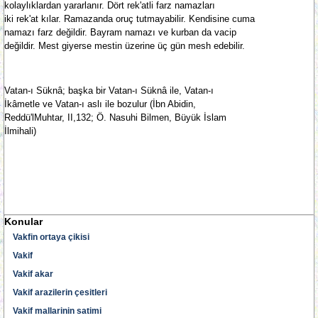
kolaylıklardan yararlanır. Dört rek'atli farz namazları
iki rek'at kılar. Ramazanda oruç tutmayabilir. Kendisine cuma
namazı farz değildir. Bayram namazı ve kurban da vacip
değildir. Mest giyerse mestin üzerine üç gün mesh edebilir.
Vatan-ı Süknâ; başka bir Vatan-ı Süknâ ile, Vatan-ı
İkâmetle ve Vatan-ı aslı ile bozulur (İbn Abidin,
Reddü'lMuhtar, II,132; Ö. Nasuhi Bilmen, Büyük İslam
İlmihali)
Konular
Vakfin ortaya çikisi
Vakif
Vakif akar
Vakif arazilerin çesitleri
Vakif mallarinin satimi