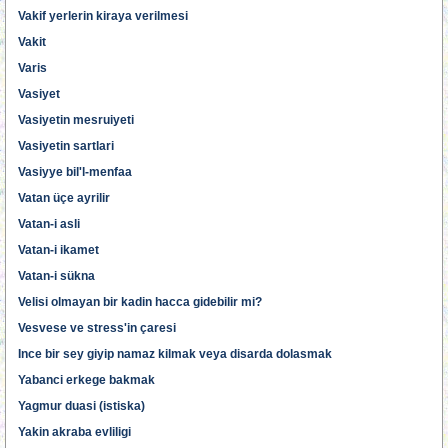
Vakif yerlerin kiraya verilmesi
Vakit
Varis
Vasiyet
Vasiyetin mesruiyeti
Vasiyetin sartlari
Vasiyye bil'l-menfaa
Vatan üçe ayrilir
Vatan-i asli
Vatan-i ikamet
Vatan-i sükna
Velisi olmayan bir kadin hacca gidebilir mi?
Vesvese ve stress'in çaresi
Ince bir sey giyip namaz kilmak veya disarda dolasmak
Yabanci erkege bakmak
Yagmur duasi (istiska)
Yakin akraba evliligi